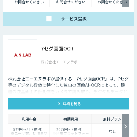
お問合せください
お問合せください
お問合せください
サービス
選択
7セグ画面OCR
株式会社エーエヌラボ
株式会社エーエヌラボが提供する「7セグ画面OCR」は、7セグ
等のデジタル数値に特化した独自の画像AIｰOCRによって、機
器の液晶画面の計測値をカメラで読み取り、デジタルデータと
して記録するサービスです
詳細を見る
利用料金
初期費用
無料プラン
5万円~/月（税別）
20万円~（税別）
なし
※ユーザ数、使用量や
※利用プラットフォー