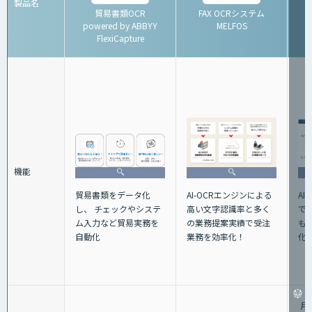
製品名
貿易書類OCR
FAX OCRシステム
powered by ABBYY
MELFOS
FlexiCapture
機能
貿易書類をデータ化
AI
AI-OCRエンジンによる
し、 チェックやシステ
で
高い文字認識率と多く
ム入力など貿易実務を
も
の業務提案実績で受注
自動化
化
業務を効率化！
月