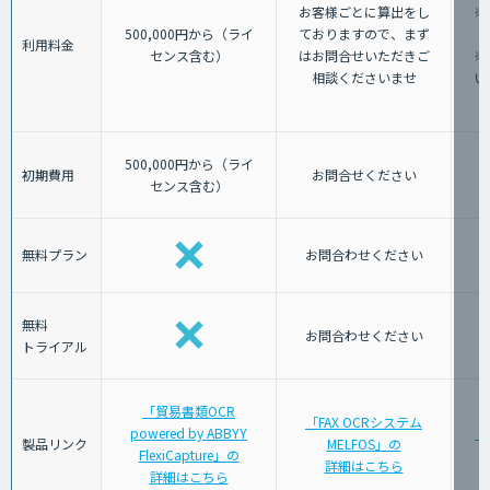
お客様ごとに算出をし
※
500,000円から（ライ
ておりますので、まず
利用料金
センス含む）
はお問合せいただきご
※
相談くださいませ
い
500,000円から（ライ
初期費用
お問合せください
センス含む）
無料プラン
お問合わせください
無料
お問合わせください
トライアル
「貿易書類OCR
「FAX OCRシステム
powered by ABBYY
「
製品リンク
MELFOS」の
FlexiCapture」の
詳細はこちら
詳細はこちら