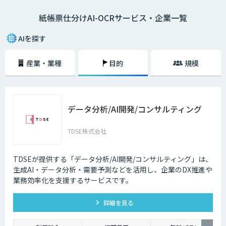
分的に最適化を行っても業務全体を自動化・効率化することができないた
紙帳票仕分けAI-OCRサービス・企業一覧
め、OCR、RPAソリューションと組み合わせることで紙帳票業務全体を自
動化するサービスが登場しています。 ことが課題になっています
AIを探す
産業・業種
目的
規模
データ分析/AI開発/コンサルティング
TDSE株式会社
TDSEが提供する「データ分析/AI開発/コンサルティング」は、
生成AI・データ分析・需要予測などを活用し、企業のDX推進や
業務効率化を支援するサービスです。
詳細を見る