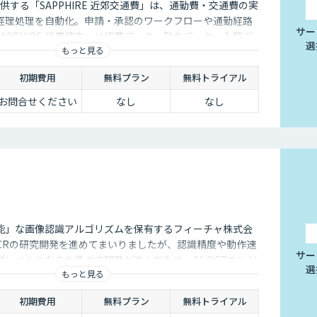
が提供する「SAPPHIRE 近郊交通費」は、通勤費・交通費の実
経理処理を自動化。申請・承認のワークフローや通勤経路
サー
APPHIRE 経費精査」は経費データ、勤怠データ、入管デ
選
もっと見る
の高い経費申請を洗い出し、経緯チェック工数の効率化
実現します。
初期費用
無料プラン
無料トライアル
お問合せください
なし
なし
能」な画像認識アルゴリズムを保有するフィーチャ株式会
OCRの研究開発を進めてまいりましたが、認識精度や動作速
サー
レベルとなる水準まで開発が進んだため、AI-OCRエンジ
選
もっと見る
します。
初期費用
無料プラン
無料トライアル