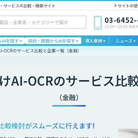
I製品・サービスの比較・検索サイト
サイトの使
03-6452
10:00〜18:00 年
AIを探す
目的・課題からAIを探す
導入事例
ニュース
I-OCRのサービス比較と企業一覧（金融）
AI-OCR
のサービス比
（金融）
比較検討が
スムーズに行えます!