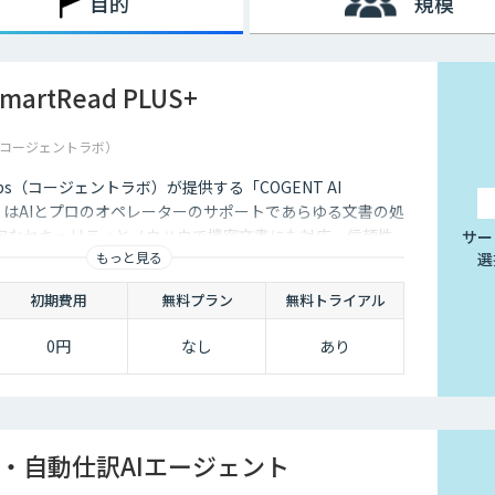
目的
規模
SmartRead PLUS+
bs（コージェントラボ）
Labs（コージェントラボ）が提供する「COGENT AI
LUS+」はAIとプロのオペレーターのサポートであらゆる文書の処
牢なセキュリティとノウハウで機密文書にも対応、信頼性
サー
もっと見る
選
します。
初期費用
無料プラン
無料トライアル
0円
なし
あり
・自動仕訳AIエージェント