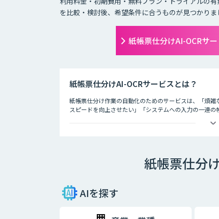
利用料金・初期費用・無料プラン・トライアルの有
を比較・検討後、希望条件に合うものが見つかりま
紙帳票仕分けAI-OCR
紙帳票仕分けAI-OCRサービスとは？
紙帳票仕分け作業の自動化のためのサービスは、「煩雑
スピードを向上させたい」「システムへの入力の一連の
です。 近年、OCRやRPAの活用が注目されています。
どの取引先の帳票か、帳票の種類は何かを識別・仕分け
化・効率化することができないため、OCR、RPAソリ
ビスが登場しています。 ことが課題になっています
紙帳票仕分け
AIを探す