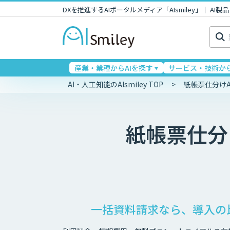
DXを推進するAIポータルメディア「AIsmiley」｜ A
検
索:
産業・業種からAIを探す
サービス・技術から
AI・人工知能のAIsmiley TOP
紙帳票仕分けA
紙帳票仕分け
一括資料請求なら、導入の