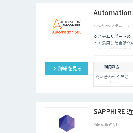
取り回数上限800
回）
Automation 
スタンダード：
50,000円/月（読み
株式会社システムサポート（D
取り回数上限2,000
回）
システムサポートの「Aut
アドバンスト：
100,000円/月（読
トを活用した自動化の統
み取り回数上限
らゆる自動化の成功
5,000回）
※上記は年額契約
の価格です。
利用料金
詳細を見る
問い合わせくださ
い
SAPPHIRE
Miletos株式会社