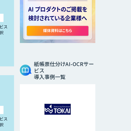
ビス
択
紙帳票仕分けAI-OCRサー
ビス
導入事例一覧
ビス
択