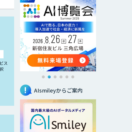
ビス
択
AIsmileyからご案内