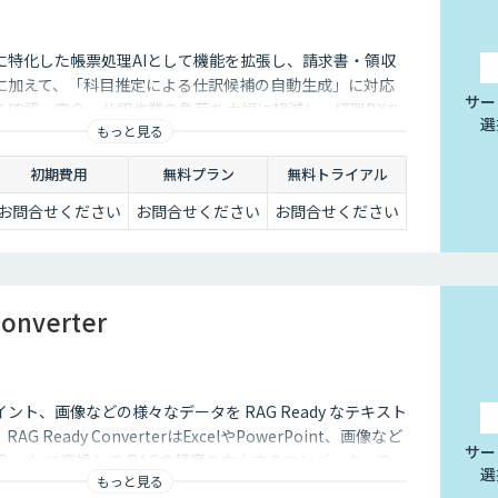
に特化した帳票処理AIとして機能を拡張し、請求書・領収
に加えて、「科目推定による仕訳候補の自動生成」に対応
サー
る確認・突合・仕訳作業の負荷を大幅に軽減し、経理DXを
選
もっと見る
初期費用
無料プラン
無料トライアル
お問合せください
お問合せください
お問合せください
onverter
ント、画像などの様々なデータを RAG Ready なテキスト
 Ready ConverterはExcelやPowerPoint、画像など
サー
Ready に変換して RAGの精度を向上するコンバーターで
選
もっと見る