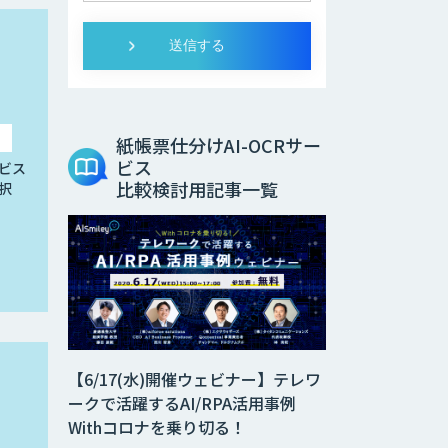
紙帳票仕分けAI-OCRサー
ビス
ビス
比較検討用記事一覧
択
【6/17(水)開催ウェビナー】テレワ
ークで活躍するAI/RPA活用事例
Withコロナを乗り切る！