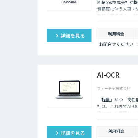
Miletos株式会社
費精算に伴う人事・
登録も可能です。「S
ータなどからリスク
と、統制の高度化を
利用料金
詳細を見る
お問合せください
AI-OCR
フィーチャ株式会社
「軽量」かつ「高性
社は、これまでAI-
度について業界トップ
ンの提供を開始いた
利用料金
詳細を見る