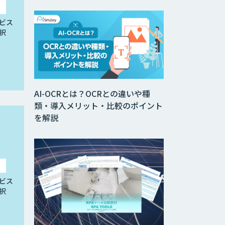
ビス
択
AI-OCRとは？OCRとの違いや種
類・導入メリット・比較のポイント
を解説
ビス
択