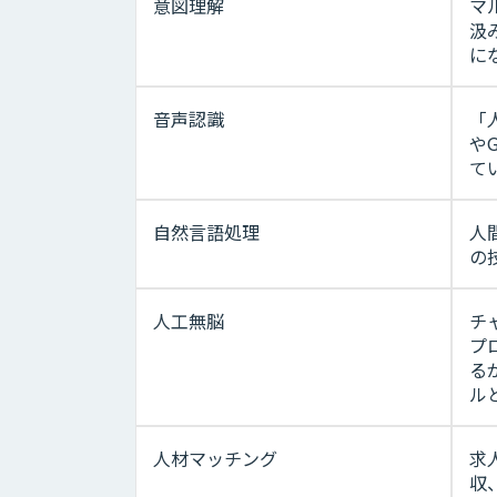
意図理解
マ
汲
に
音声認識
「
や
て
自然言語処理
人
の
人工無脳
チ
プ
る
ル
人材マッチング
求
収