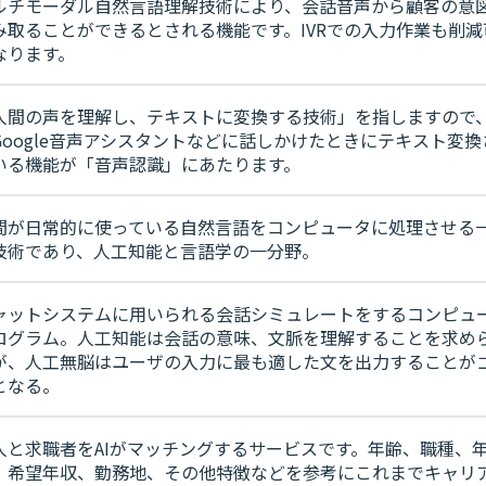
ルチモーダル自然言語理解技術により、会話音声から顧客の意
み取ることができるとされる機能です。IVRでの入力作業も削減
なります。
人間の声を理解し、テキストに変換する技術」を指しますので、S
Google音声アシスタントなどに話しかけたときにテキスト変換
いる機能が「音声認識」にあたります。
間が日常的に使っている自然言語をコンピュータに処理させる
技術であり、人工知能と言語学の一分野。
ャットシステムに用いられる会話シミュレートをするコンピュ
ログラム。人工知能は会話の意味、文脈を理解することを求め
が、人工無脳はユーザの入力に最も適した文を出力することが
となる。
人と求職者をAIがマッチングするサービスです。年齢、職種、
、希望年収、勤務地、その他特徴などを参考にこれまでキャリ