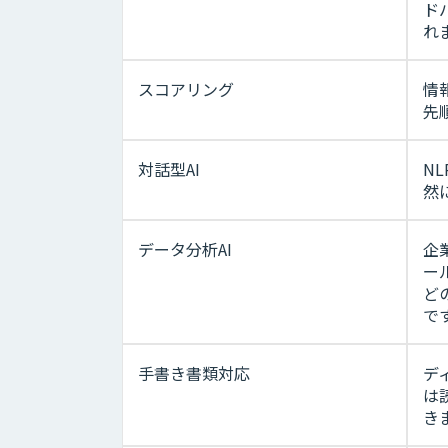
ド
れ
スコアリング
情
先
対話型AI
N
然
データ分析AI
企
ー
ど
で
手書き書類対応
デ
は
き