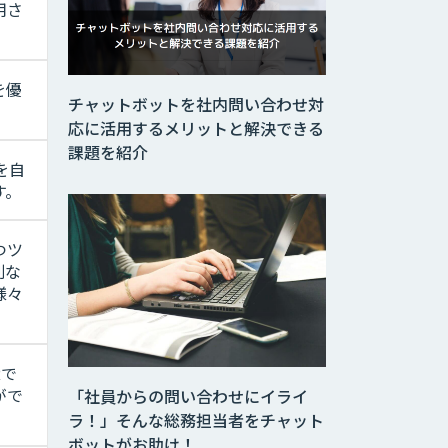
用さ
を優
チャットボットを社内問い合わせ対
応に活用するメリットと解決できる
課題を紹介
を自
す。
つツ
別な
様々
Rで
がで
「社員からの問い合わせにイライ
ラ！」そんな総務担当者をチャット
ボットがお助け！