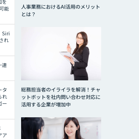
図を
人事業務におけるAI活用のメリット
可能
とは？
iri
され
一連
総務担当者のイライラを解消！チャ
ータ
られ
ットボットを社内問い合わせ対応に
ゴー
活用する企業が増加中
年
アア