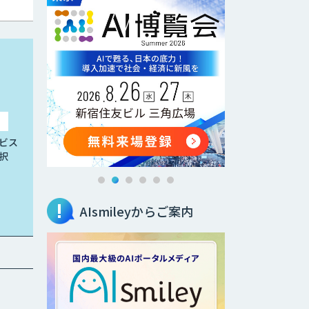
ビス
択
AIsmileyからご案内