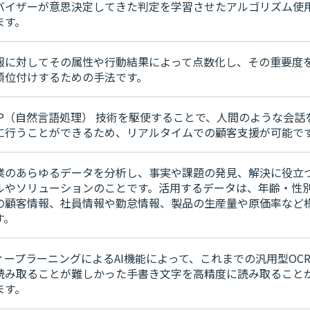
バイザーが意思決定してきた判定を学習させたアルゴリズム使
ます。
報に対してその属性や行動結果によって点数化し、その重要度
順位付けするための手法です。
LP（自然言語処理） 技術を駆使することで、人間のような会話
に行うことができるため、リアルタイムでの顧客支援が可能で
業のあらゆるデータを分析し、事実や課題の発見、解決に役立
ルやソリューションのことです。活用するデータは、年齢・性
の顧客情報、社員情報や勤怠情報、製品の生産量や原価率など
す。
ィープラーニングによるAI機能によって、これまでの汎用型OC
読み取ることが難しかった手書き文字を高精度に読み取ること
ます。