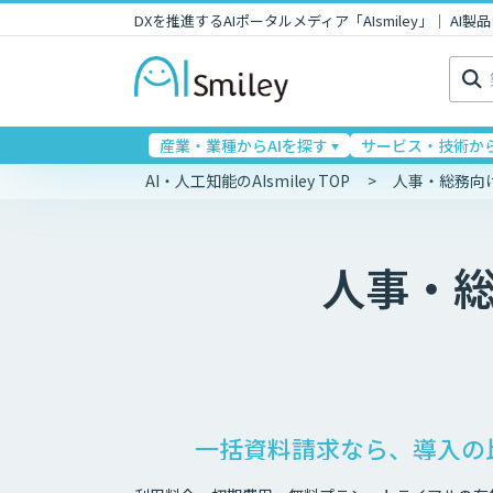
DXを推進するAIポータルメディア「AIsmiley」｜ A
検
索:
産業・業種からAIを探す
サービス・技術から
AI・人工知能のAIsmiley TOP
人事・総務向
人事・
一括資料請求なら、導入の