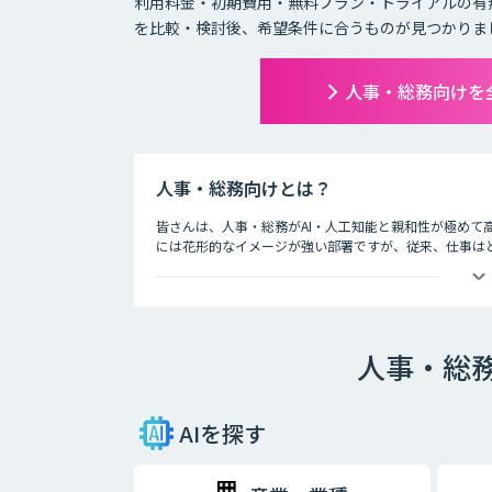
利用料金・初期費用・無料プラン・トライアルの有
を比較・検討後、希望条件に合うものが見つかりま
人事・総務向けを
人事・総務向けとは？
皆さんは、人事・総務がAI・人工知能と親和性が極めて
には花形的なイメージが強い部署ですが、従来、仕事は
す。
AIは人間の仕事を奪うというイメージの一方で、実際は
声認識によるデータ入力の補助などの業務支援を行って
人事・総
AIを探す