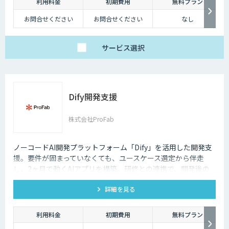
利用料金
初期費用
無料プラン
お問合せください
お問合せください
なし
サービス
選択
Dify開発支援
株式会社ProFab
ノーコードAI開発プラットフォーム「Dify」を活用した開発支
援。要件が固まっていなくても、ユースケース選定から伴走
し、2ヶ月で動くAIアプリを構築。研修との連携で、開発後の
内製化・自走までサポートします。
詳細を見る
利用料金
初期費用
無料プラン