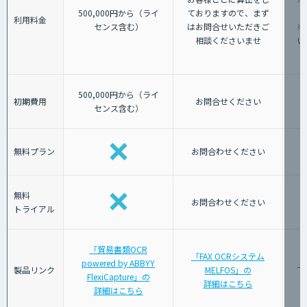
500,000円から（ライ
ておりますので、まず
利用料金
センス含む）
はお問合せいただきご
※
相談くださいませ
い
500,000円から（ライ
初期費用
お問合せください
センス含む）
無料プラン
お問合わせください
無料
お問合わせください
トライアル
「貿易書類OCR
「FAX OCRシステム
powered by ABBYY
「
製品リンク
MELFOS」の
FlexiCapture」の
詳細はこちら
詳細はこちら