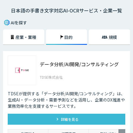
と同等の処理速度で高速認識することができるようになりました。「日本
日本語の手書き文字対応AI-OCRサービス・企業一覧
語の読み取りは精度が心配」といった日本語のOCRの読み取り精度が低か
った時代のイメージをお持ちの方もいるかもしれません。しかし、印刷さ
れた文字列や画像データからの読み取り、手書き文字の読み取りなど日本
AIを探す
語のOCRの読み取り精度は格段に向上しています。また、機微情報を取り
扱う金融・自治体等の業務においても、文字認識処理すべてをオンプレミ
産業・業種
目的
規模
スのパソコン上で行うサービスを選べば、社外にデータを流さず情報漏洩
の心配はありません。手書きの日本語もしっかりと読み取れるOCRを導入
することで、データ入力業務の大幅な削減が期待できます。並行してオン
ラインによるサービス提供を行うことで、データの一元管理と将来的な完
全なペーパーレス化も視野に入るでしょう。早い段階でペーパーレス化す
データ分析/AI開発/コンサルティング
るためのAIーOCRの導入を検討しておくことがDX推進の第一歩です。
TDSE株式会社
TDSEが提供する「データ分析/AI開発/コンサルティング」は、
生成AI・データ分析・需要予測などを活用し、企業のDX推進や
業務効率化を支援するサービスです。
詳細を見る