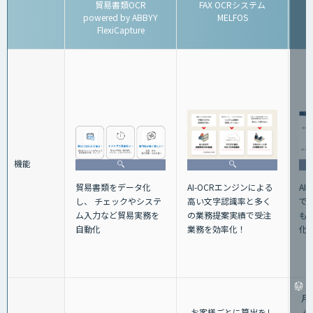
貿易書類OCR
FAX OCRシステム
powered by ABBYY
MELFOS
FlexiCapture
機能
貿易書類をデータ化
AI
AI-OCRエンジンによる
し、 チェックやシステ
で
高い文字認識率と多く
ム入力など貿易実務を
も
の業務提案実績で受注
自動化
化
業務を効率化！
月
お客様ごとに算出をし
※