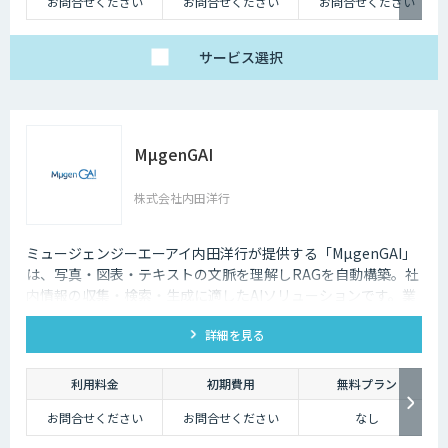
お問合せください
お問合せください
お問合せください
サービス
選択
MµgenGAI
株式会社内田洋行
ミュージェンジーエーアイ内田洋行が提供する「MµgenGAI」
は、写真・図表・テキストの文脈を理解しRAGを自動構築。社
内情報の収集・検索・生成に適したAIソリューションです。業
種を問わず業務効率とナレッジ活用を支援します。
詳細を見る
利用料金
初期費用
無料プラン
お問合せください
お問合せください
なし