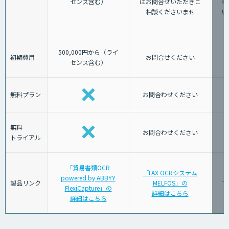
センス含む）
はお問合せいただきご
※
相談くださいませ
い
500,000円から（ライ
初期費用
お問合せください
センス含む）
無料プラン
お問合わせください
無料
お問合わせください
トライアル
「貿易書類OCR
「FAX OCRシステム
powered by ABBYY
「
製品リンク
MELFOS」の
FlexiCapture」の
詳細はこちら
詳細はこちら