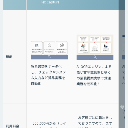
FlexiCapture
機能
貿易書類をデータ化
AI
AI-OCRエンジンによる
し、 チェックやシステ
で
高い文字認識率と多く
ム入力など貿易実務を
も
の業務提案実績で受注
自動化
化
業務を効率化！
月
お客様ごとに算出をし
※
500,000円から（ライ
ておりますので、まず
利用料金