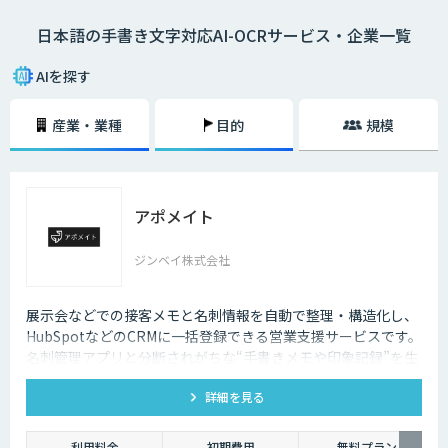
と同等の処理速度で高速認識することができるようになりました。「日本
日本語の手書き文字対応AI-OCRサービス・企業一覧
語の読み取りは精度が心配」といった日本語のOCRの読み取り精度が低か
った時代のイメージをお持ちの方もいるかもしれません。しかし、印刷さ
れた文字列や画像データからの読み取り、手書き文字の読み取りなど日本
AIを探す
語のOCRの読み取り精度は格段に向上しています。また、機微情報を取り
扱う金融・自治体等の業務においても、文字認識処理すべてをオンプレミ
産業・業種
目的
規模
スのパソコン上で行うサービスを選べば、社外にデータを流さず情報漏洩
の心配はありません。手書きの日本語もしっかりと読み取れるOCRを導入
することで、データ入力業務の大幅な削減が期待できます。並行してオン
ラインによるサービス提供を行うことで、データの一元管理と将来的な完
全なペーパーレス化も視野に入るでしょう。早い段階でペーパーレス化す
アポメイト
るためのAIーOCRの導入を検討しておくことがDX推進の第一歩です。
ジンベイ株式会社
展示会などでの接客メモと名刺情報を自動で整理・構造化し、
HubSpotなどのCRMに一括登録できる営業支援サービスです。
名刺管理アプリと分断されがちな“手書きメモや印象記録”を生
成AIで読み取ります。
詳細を見る
利用料金
初期費用
無料プラン