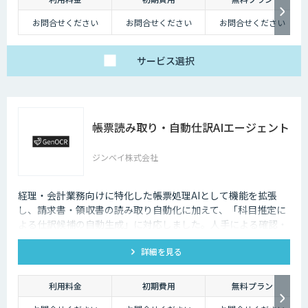
お問合せください
お問合せください
お問合せください
サービス
選択
帳票読み取り・自動仕訳AIエージェント
ジンベイ株式会社
経理・会計業務向けに特化した帳票処理AIとして機能を拡張
し、請求書・領収書の読み取り自動化に加えて、「科目推定に
よる仕訳候補の自動生成」に対応しました。人手による確認・
突合・仕訳作業の負荷を大幅に軽減し、経理DXを加速させま
詳細を見る
す。
利用料金
初期費用
無料プラン