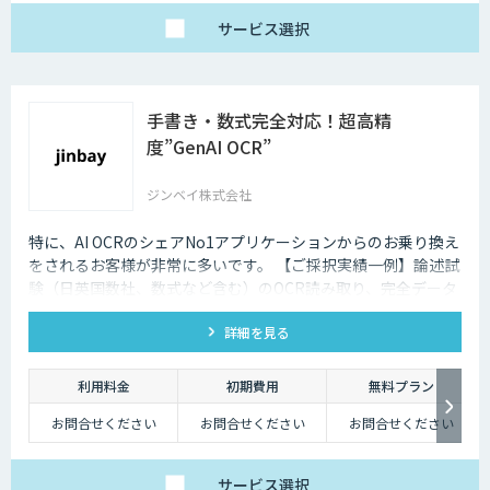
サービス
選択
手書き・数式完全対応！超高精
度”GenAI OCR”
ジンベイ株式会社
特に、AI OCRのシェアNo1アプリケーションからのお乗り換え
をされるお客様が非常に多いです。 【ご採択実績一例】論述試
験（日英国数社、数式など含む）のOCR読み取り、完全データ
化を実現。
詳細を見る
利用料金
初期費用
無料プラン
お問合せください
お問合せください
お問合せください
サービス
選択