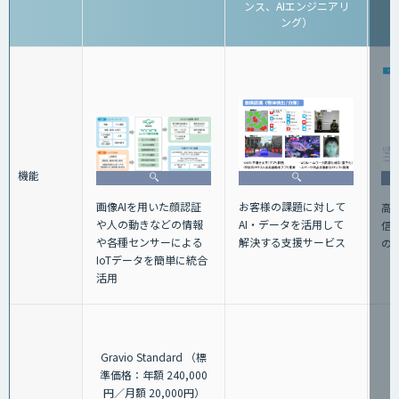
ンス、AIエンジニアリ
ング）
機能
画像AIを用いた顔認証
お客様の課題に対して
高性
や人の動きなどの情報
AI・データを活用して
信機
や各種センサーによる
解決する支援サービス
の
IoTデータを簡単に統合
活用
Gravio Standard （標
準価格：年額 240,000
円／月額 20,000円）