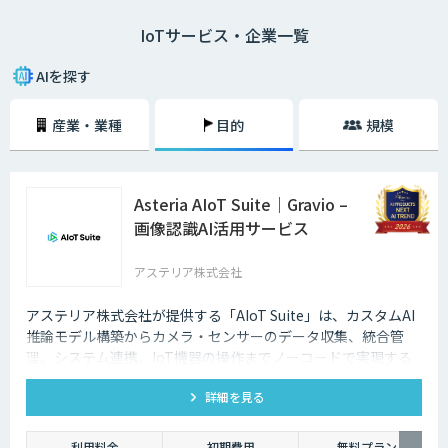
IoTサービス・企業一覧
二つ目は、モノのモニタリングです。モノにセンサーなどをつけ、その情
報をネットを通じて送信することで、遠隔からモノの状態を常に監視する
ことができます。
AIを探す
IoTによって、これまでできなかったモノの監視、制御が可能になるた
産業・業種
目的
規模
め、より便利で快適な生活ができるようになると期待されています。
Asteria AIoT Suite｜Gravio –
画像認識AI活用サービス
アステリア株式会社
アステリア株式会社が提供する「AIoT Suite」は、カスタムAI
推論モデル構築からカメラ・センサーのデータ収集、統合管
理、システム連携、IoT機器の操作までノーコードで実現する
プラットフォームです。
詳細を見る
利用料金
初期費用
無料プラン