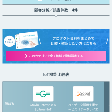
顧客分析／該当件数 4件
プロダクト資料をまとめて
比較・確認したい方はこちら
このカテゴリを全て無料で資料請求する
IoT機能比較表
製品名
Gravio Enterprise AI
AI・データ活用支援サ
エ
Edition - IoT
ービス（データサイエ