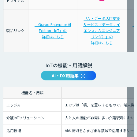
トライアル
「AI・データ活用支援
「Gravio Enterprise AI
サービス（データサイ
「
製品リンク
Edition - IoT」の
エンス、AIエンジニア
タ
詳細はこちら
リング）」の
詳細はこちら
IoTの機能・用語解説
AI・DX用語集
機能名・用語
エッジAI
エッジは「端」を意味するもので、端末機械
介護IoTソリューション
人と人の接触が非常に多い介護現場におい
活用技術
AIの技術をさまざまな領域で活用するサー