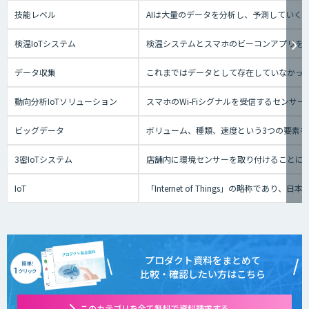
技能レベル
AIは大量のデータを分析し、予測していく
検温IoTシステム
検温システムとスマホのビーコンアプリを
データ収集
これまではデータとして存在していなかっ
動向分析IoTソリューション
スマホのWi-Fiシグナルを受信するセン
ビッグデータ
ボリューム、種類、速度という3つの要素を
3密IoTシステム
店舗内に環境センサーを取り付けることに
IoT
「Internet of Things」の
プロダクト資料をまとめて
比較・確認したい方はこちら
このカテゴリを全て無料で資料請求する