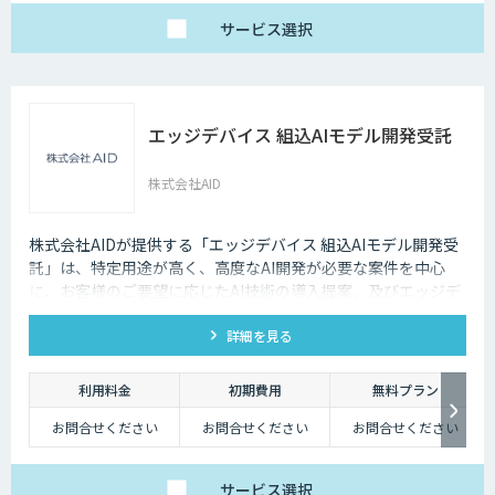
サービス
選択
エッジデバイス 組込AIモデル開発受託
株式会社AID
株式会社AIDが提供する「エッジデバイス 組込AIモデル開発受
託」は、特定用途が高く、高度なAI開発が必要な案件を中心
に、お客様のご要望に応じたAI技術の導入提案、及びエッジデ
バイス向けAIアルゴリズムの開発受託を行います。 Nvidia
詳細を見る
Jetson、Raspberry Pi、Google Coral TPU、ソラコム S+
Camera、Panasonic Vieureka等、多様なエッジデバイスに対
応しており、可視光カメラに加え、赤外線、LiDARセンサーの
利用料金
初期費用
無料プラン
活用経験も豊富にございます。
お問合せください
お問合せください
お問合せください
サービス
選択