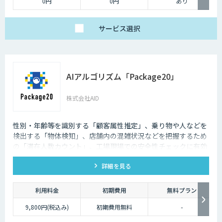
0円
0円
あり
サービス
選択
AIアルゴリズム「Package20」
株式会社AID
性別・年齢等を識別する「顧客属性推定」、乗り物や人などを
検出する「物体検知」、店舗内の混雑状況などを把握するため
の「滞在人数カウント」、工場現場での安全性チェックに有効
な「ヘルメット検知」など、 様々な商用シーンで活用いただけ
詳細を見る
るAIアルゴリズム20種をパッケージ化して提供しています。ご
利用は、ソラコム製AIカメラ「S+ Camera」にAIアルゴリズム
「Package20」をインストールいただくだけです。
利用料金
初期費用
無料プラン
9,800円(税込み)
初期費用無料
-