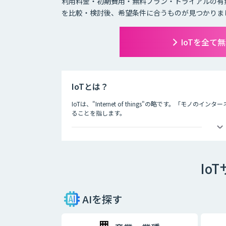
利用料金・初期費用・無料プラン・トライアルの有
を比較・検討後、希望条件に合うものが見つかりま
IoTを全て
IoTとは？
IoTは、"Internet of things"の略です。「
ることを指します。
IoTによってできることは主に二つあり、一つ目はモノ
などを用いて遠隔から動きを制御することが可能になり
二つ目は、モノのモニタリングです。モノにセンサーな
Io
モノの状態を常に監視することができます。
IoTによって、これまでできなかったモノの監視、制御
期待されています。
AIを探す