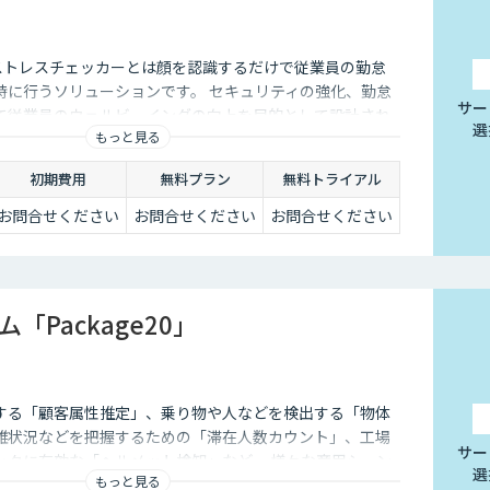
ストレスチェッカーとは顔を認識するだけで従業員の勤怠
時に行うソリューションです。 セキュリティの強化、勤怠
サー
て従業員のウェルビーイングの向上を目的として設計され
選
もっと見る
初期費用
無料プラン
無料トライアル
お問合せください
お問合せください
お問合せください
「Package20」
する「顧客属性推定」、乗り物や人などを検出する「物体
雑状況などを把握するための「滞在人数カウント」、工場
サー
ックに有効な「ヘルメット検知」など、 様々な商用シーン
選
もっと見る
アルゴリズム20種をパッケージ化して提供しています。ご