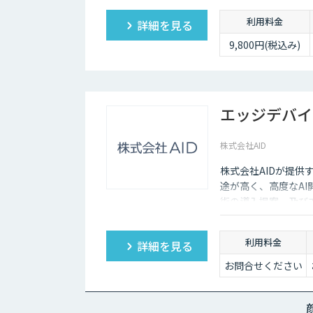
利用は、ソラコム製AIカ
利用料金
詳細を見る
をインストールいた
9,800円(税込み)
エッジデバイ
株式会社AID
株式会社AIDが提供
途が高く、高度なAI
術の導入提案、及び
す。 Nvidia Jetson
Camera、Panas
利用料金
詳細を見る
視光カメラに加え、赤
お問合せください