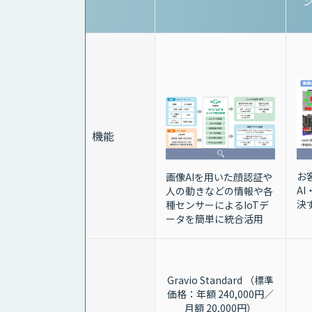
ン
機能
お
画像AIを用いた顔認証や
A
人の動きなどの情報や各
決
種センサーによるIoTデ
ータを簡単に統合活用
Gravio Standard （標準
価格：年額 240,000円／
月額 20,000円）