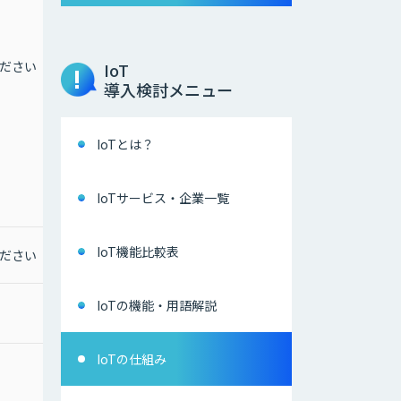
標準価格：￥1,500,000
年間保守：￥75,000
〇サブスクリプションラ
イセンス版（年額）
ださい
お問合せください
IoT
標準価格：￥320,000
導入検討メニュー
※使用するPC1台あたり
にライセンスが必要とな
ります。
IoTとは？
※その他、導入支援、
PoCサービス（有償）な
ど対応可能ですので、お
IoTサービス・企業一覧
問い合わせください。
IoT機能比較表
ださい
お問合せください
なし
IoTの機能・用語解説
IoTの仕組み