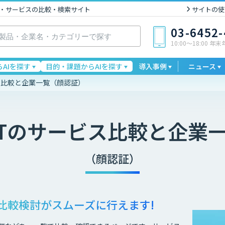
I製品・サービスの比較・検索サイト
サイトの使
03-6452
10:00〜18:00 年
AIを探す
目的・課題からAIを探す
導入事例
ニュース
ス比較と企業一覧（顔認証）
T
のサービス比較と企業
（顔認証）
比較検討が
スムーズに行えます!