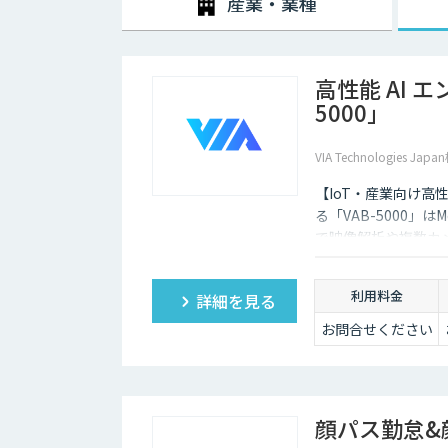
産業・業種
高性能 AI 
5000」
VIA Technologies Ja
【IoT・産業向け高性能エ
る「VAB-5000」はMe
で映像解析や複数カ
可能です。
利用料金
詳細を見る
お問合せください
顔パス勤怠&