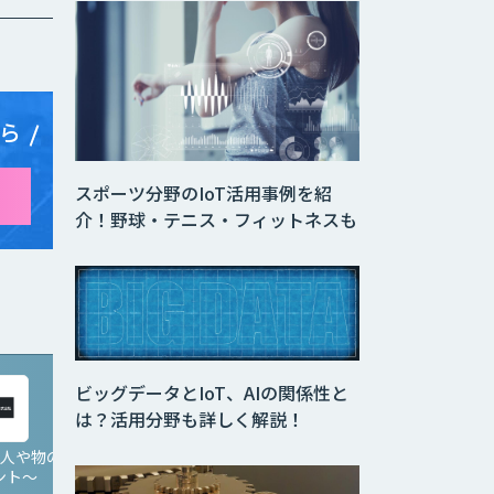
ら
スポーツ分野のIoT活用事例を紹
介！野球・テニス・フィットネスも
ビッグデータとIoT、AIの関係性と
は？活用分野も詳しく解説！
 〜人や物の
Game AI 〜体の動きで
NTech Predict
ント〜
ゲームを操作〜