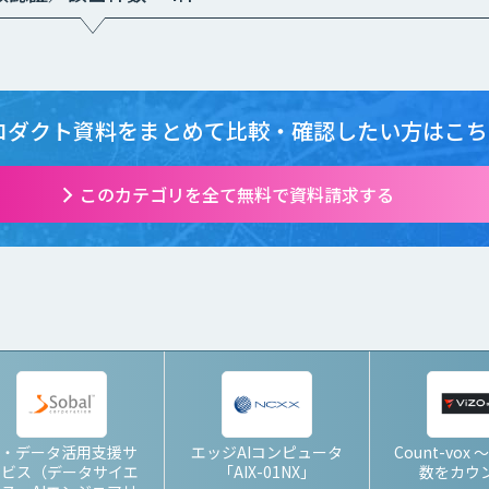
ロダクト資料をまとめて
比較・確認したい方はこち
このカテゴリを全て無料で資料請求する
I・データ活用支援サ
エッジAIコンピュータ
Count-vox
ービス（データサイエ
「AIX-01NX」
数をカウ