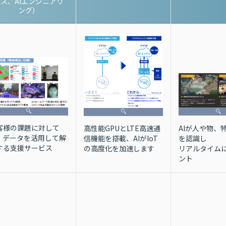
ス、AIエンジニアリ
ング）
客様の課題に対して
AIが人や物、
高性能GPUとLTE高速通
I・データを活用して解
を認識し
信機能を搭載、AIがIoT
する支援サービス
リアルタイム
の高度化を加速します
ント