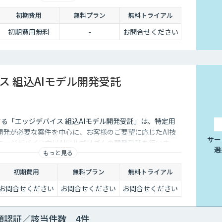
メラ「S+ Camera」にAIアルゴリズム「Package20」
初期費用
無料プラン
無料トライアル
だくだけです。
初期費用無料
-
お問合せください
ス 組込AIモデル開発受託
する「エッジデバイス 組込AIモデル開発受託」は、特定用
開発が必要な案件を中心に、お客様のご要望に応じたAI技
サー
エッジデバイス向けAIアルゴリズムの開発受託を行いま
選
もっと見る
、Raspberry Pi、Google Coral TPU、ソラコム S+
onic Vieureka等、多様なエッジデバイスに対応しており、可
初期費用
無料プラン
無料トライアル
外線、LiDARセンサーの活用経験も豊富にございます。
お問合せください
お問合せください
お問合せください
顔認証／該当件数 4件