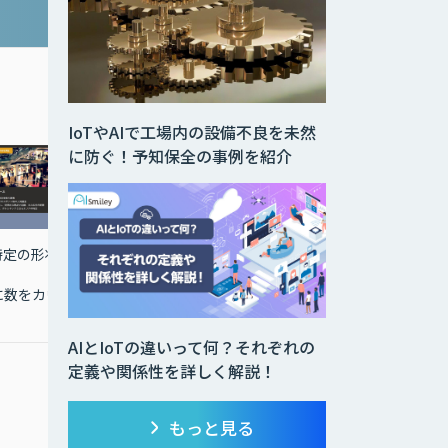
IoTやAIで工場内の設備不良を未然
に防ぐ！予知保全の事例を紹介
特定の形状
ビッグデータから価値あ
非接触で楽しめるゲーム
る情報を引き出し、原因
コンテンツ配信システム
に数をカウ
の可視化とXAI未来予測
AIとIoTの違いって何？それぞれの
定義や関係性を詳しく解説！
￥320,000～
もっと見る
〇永久ライセンス版