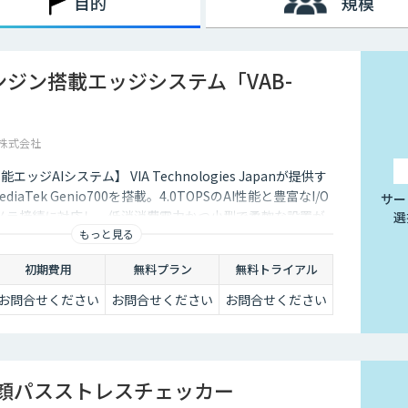
目的
規模
エンジン搭載エッジシステム「VAB-
pan株式会社
ッジAIシステム】 VIA Technologies Japanが提供す
diaTek Genio700を搭載。4.0TOPSのAI性能と豊富なI/O
サー
メラ接続に対応し、低消消費電力かつ小型で柔軟な設置が
選
もっと見る
初期費用
無料プラン
無料トライアル
お問合せください
お問合せください
お問合せください
顔パスストレスチェッカー