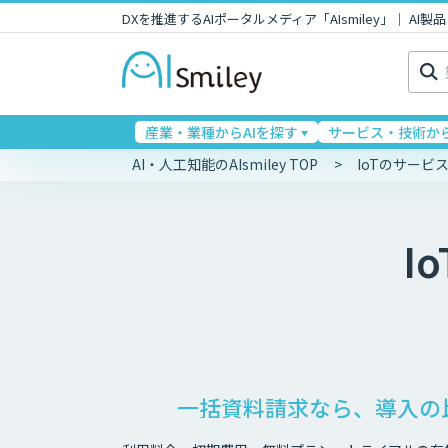
DXを推進するAIポータルメディア「AIsmiley」｜ A
検
索:
産業・業種からAIを探す
サービス・技術から
AI・人工知能のAIsmiley TOP
IoTのサービ
Io
一括資料請求なら、導入の