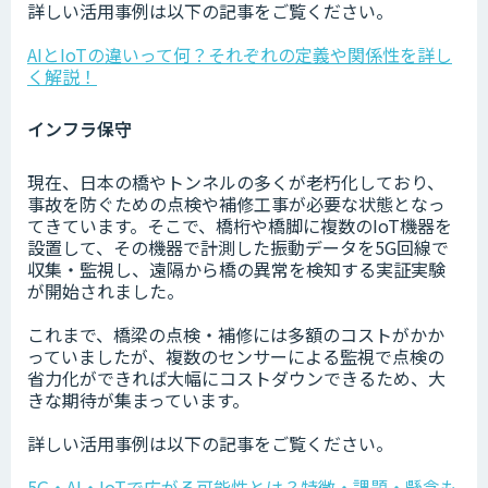
詳しい活用事例は以下の記事をご覧ください。
AIとIoTの違いって何？それぞれの定義や関係性を詳し
く解説！
インフラ保守
現在、日本の橋やトンネルの多くが老朽化しており、
事故を防ぐための点検や補修工事が必要な状態となっ
てきています。そこで、橋桁や橋脚に複数のIoT機器を
設置して、その機器で計測した振動データを5G回線で
収集・監視し、遠隔から橋の異常を検知する実証実験
が開始されました。
これまで、橋梁の点検・補修には多額のコストがかか
っていましたが、複数のセンサーによる監視で点検の
省力化ができれば大幅にコストダウンできるため、大
きな期待が集まっています。
詳しい活用事例は以下の記事をご覧ください。
5G・AI・IoTで広がる可能性とは？特徴・課題・懸念も