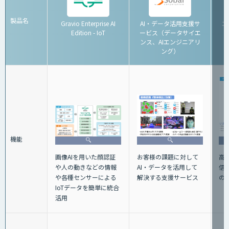
製品名
Gravio Enterprise AI
AI・データ活用支援サ
エ
Edition - IoT
ービス（データサイエ
ンス、AIエンジニアリ
ング）
機能
画像AIを用いた顔認証
お客様の課題に対して
高性
や人の動きなどの情報
AI・データを活用して
信機
や各種センサーによる
解決する支援サービス
の
IoTデータを簡単に統合
活用