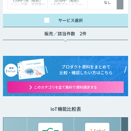
5万円~/月（税別）
20万円~（税別）
なし
※ユーザ数、使用量や
※利用プラットフォー
カスタマイズ要望に応
ムや必要なチューニン
じて変動します。
グの量によって別途見
積となります。
サービス
選択
販売／該当件数 2件
プロダクト資料をまとめて
比較・確認したい方はこちら
このカテゴリを全て無料で資料請求する
IoT機能比較表