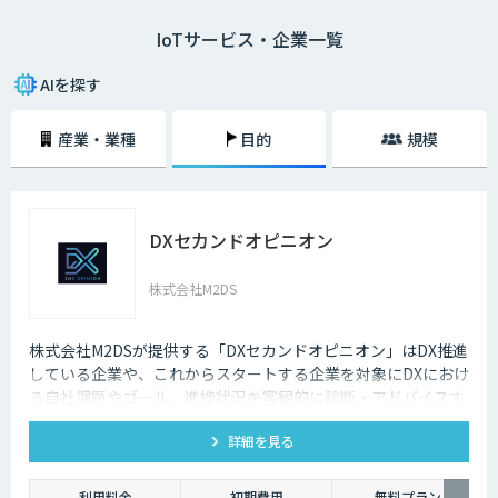
IoTサービス・企業一覧
二つ目は、モノのモニタリングです。モノにセンサーなどをつけ、その情
報をネットを通じて送信することで、遠隔からモノの状態を常に監視する
ことができます。
AIを探す
IoTによって、これまでできなかったモノの監視、制御が可能になるた
産業・業種
目的
規模
め、より便利で快適な生活ができるようになると期待されています。
DXセカンドオピニオン
株式会社M2DS
株式会社M2DSが提供する「DXセカンドオピニオン」はDX推進
している企業や、これからスタートする企業を対象にDXにおけ
る自社課題やゴール、進捗状況を客観的に診断・アドバイスす
るサービスです
詳細を見る
利用料金
初期費用
無料プラン