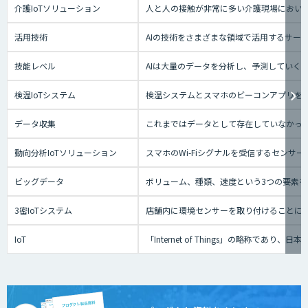
介護IoTソリューション
人と人の接触が非常に多い介護現場におい
活用技術
AIの技術をさまざまな領域で活用するサー
技能レベル
AIは大量のデータを分析し、予測していく
検温IoTシステム
検温システムとスマホのビーコンアプリを
データ収集
これまではデータとして存在していなかっ
動向分析IoTソリューション
スマホのWi-Fiシグナルを受信するセン
ビッグデータ
ボリューム、種類、速度という3つの要素を
3密IoTシステム
店舗内に環境センサーを取り付けることに
IoT
「Internet of Things」の