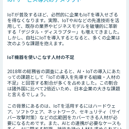
IoTが普及するほど、必然的に企業もIoTを導入せざる
を得なくなります。実際、IoTやAIなどの先進技術を活
用して、既存の業界やビジネスモデルを破壊的に革新
する「デジタル・ディスラプター」も増えてきました。
しかし、自社にIoTを導入するとなると、多くの企業は
次のような課題を抱えます。
IoT機器を使いこなす人材の不足
2018年の総務省の調査によると、AI・IoTの導入にあた
っての課題として「IoTの導入を先導する組織・人材の
不足」と回答する割合が多くを占めました。この割合
は諸外国に比べて2倍近いため、日本企業の大きな課題
と言えるでしょう。
この背景にあるのは、IoTを活用するにはハードウェ
ア、ソフトウェア、ネットワーク、セキュリティ（サイ
バー攻撃対策）などの広範囲をカバーできる人材が必
要になるためです。また、AIとの連携が必要なケースも
多く、AIに関する知識、技術を持つ人材も求められてい