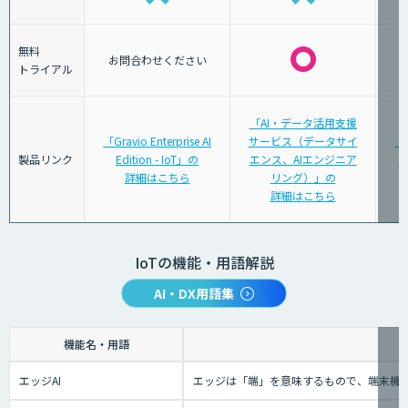
無料
お問合わせください
トライアル
「AI・データ活用支援
「Gravio Enterprise AI
サービス（データサイ
「
製品リンク
Edition - IoT」の
エンス、AIエンジニア
タ
詳細はこちら
リング）」の
詳細はこちら
IoTの機能・用語解説
AI・DX用語集
機能名・用語
エッジAI
エッジは「端」を意味するもので、端末機械