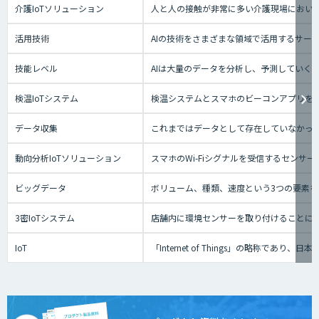
介護IoTソリューション
人と人の接触が非常に多い介護現場におい
活用技術
AIの技術をさまざまな領域で活用するサー
技能レベル
AIは大量のデータを分析し、予測していく
検温IoTシステム
検温システムとスマホのビーコンアプリを
データ収集
これまではデータとして存在していなかっ
動向分析IoTソリューション
スマホのWi-Fiシグナルを受信するセン
ビッグデータ
ボリューム、種類、速度という3つの要素を
3密IoTシステム
店舗内に環境センサーを取り付けることに
IoT
「Internet of Things」の