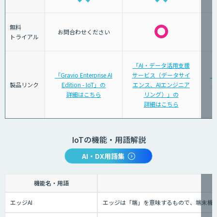
無料
お問合わせください
トライアル
「AI・データ活用支援
「Gravio Enterprise AI
サービス（データサイ
「
製品リンク
Edition - IoT」の
エンス、AIエンジニア
タ
詳細はこちら
リング）」の
詳細はこちら
IoTの機能・用語解説
AI・DX用語集
機能名・用語
エッジAI
エッジは「端」を意味するもので、端末機械