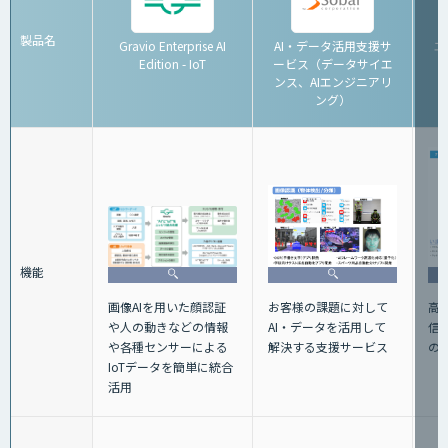
製品名
Gravio Enterprise AI
AI・データ活用支援サ
エ
Edition - IoT
ービス（データサイエ
ンス、AIエンジニアリ
ング）
機能
画像AIを用いた顔認証
お客様の課題に対して
高性
や人の動きなどの情報
AI・データを活用して
信機
や各種センサーによる
解決する支援サービス
の
IoTデータを簡単に統合
活用