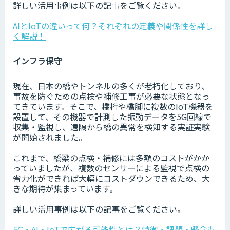
詳しい活用事例は以下の記事をご覧ください。
AIとIoTの違いって何？それぞれの定義や関係性を詳し
く解説！
インフラ保守
現在、日本の橋やトンネルの多くが老朽化しており、
事故を防ぐための点検や補修工事が必要な状態となっ
てきています。そこで、橋桁や橋脚に複数のIoT機器を
設置して、その機器で計測した振動データを5G回線で
収集・監視し、遠隔から橋の異常を検知する実証実験
が開始されました。
これまで、橋梁の点検・補修には多額のコストがかか
っていましたが、複数のセンサーによる監視で点検の
省力化ができれば大幅にコストダウンできるため、大
きな期待が集まっています。
詳しい活用事例は以下の記事をご覧ください。
5G・AI・IoTで広がる可能性とは？特徴・課題・懸念も