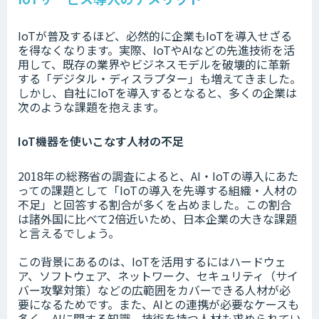
IoTが普及するほど、必然的に企業もIoTを導入せざる
を得なくなります。実際、IoTやAIなどの先進技術を活
用して、既存の業界やビジネスモデルを破壊的に革新
する「デジタル・ディスラプター」も増えてきました。
しかし、自社にIoTを導入するとなると、多くの企業は
次のような課題を抱えます。
IoT機器を使いこなす人材の不足
2018年の総務省の調査によると、AI・IoTの導入にあた
っての課題として「IoTの導入を先導する組織・人材の
不足」と回答する割合が多くを占めました。この割合
は諸外国に比べて2倍近いため、日本企業の大きな課題
と言えるでしょう。
この背景にあるのは、IoTを活用するにはハードウェ
ア、ソフトウェア、ネットワーク、セキュリティ（サイ
バー攻撃対策）などの広範囲をカバーできる人材が必
要になるためです。また、AIとの連携が必要なケースも
多く、AIに関する知識、技術を持つ人材も求められてい