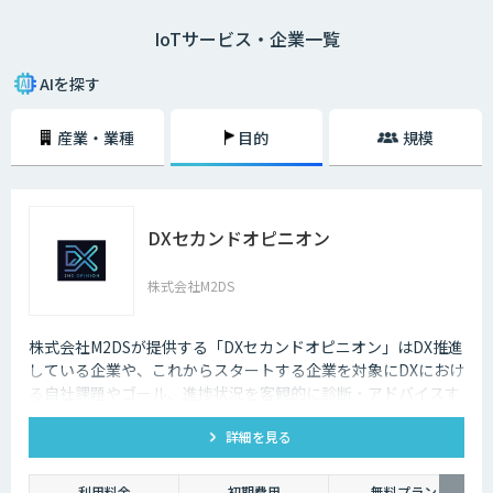
IoTサービス・企業一覧
二つ目は、モノのモニタリングです。モノにセンサーなどをつけ、その情
報をネットを通じて送信することで、遠隔からモノの状態を常に監視する
ことができます。
AIを探す
IoTによって、これまでできなかったモノの監視、制御が可能になるた
産業・業種
目的
規模
め、より便利で快適な生活ができるようになると期待されています。
DXセカンドオピニオン
株式会社M2DS
株式会社M2DSが提供する「DXセカンドオピニオン」はDX推進
している企業や、これからスタートする企業を対象にDXにおけ
る自社課題やゴール、進捗状況を客観的に診断・アドバイスす
るサービスです
詳細を見る
利用料金
初期費用
無料プラン