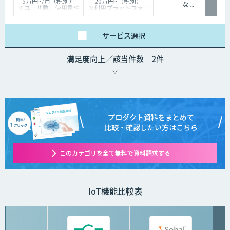
5万円~/月（税別）
20万円~（税別）
なし
※ユーザ数、使用量や
※利用プラットフォー
カスタマイズ要望に応
ムや必要なチューニン
じて変動します。
グの量によって別途見
積となります。
サービス
選択
満足度向上／該当件数 2件
プロダクト資料をまとめて
比較・確認したい方はこちら
このカテゴリを全て無料で資料請求する
IoT機能比較表