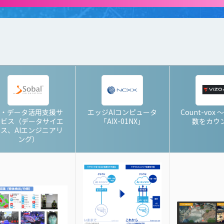
I・データ活用支援サ
エッジAIコンピュータ
Count-vox
ービス（データサイエ
「AIX-01NX」
数をカウ
ス、AIエンジニアリ
ング）