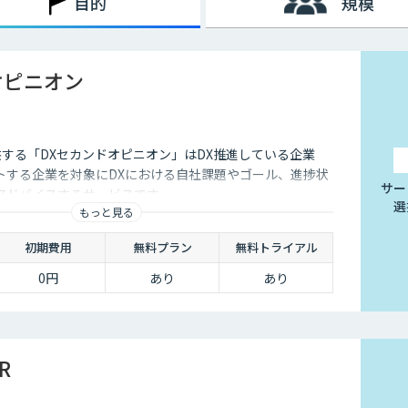
目的
規模
オピニオン
供する「DXセカンドオピニオン」はDX推進している企業
トする企業を対象にDXにおける自社課題やゴール、進捗状
サー
アドバイスするサービスです
選
もっと見る
初期費用
無料プラン
無料トライアル
0円
あり
あり
R