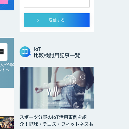
IoT
比較検討用記事一覧
 〜人や物の
Game AI 〜体の動きで
NTech Predict
ント〜
ゲームを操作〜
スポーツ分野のIoT活用事例を紹
介！野球・テニス・フィットネスも