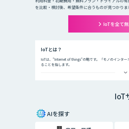
利用料金・初期費用・無料プラン・トライアルの有
を比較・検討後、希望条件に合うものが見つかりま
IoTを全て
IoTとは？
IoTは、"Internet of things"の略です。「
ることを指します。
IoTによってできることは主に二つあり、一つ目はモノ
などを用いて遠隔から動きを制御することが可能になり
二つ目は、モノのモニタリングです。モノにセンサーな
Io
モノの状態を常に監視することができます。
IoTによって、これまでできなかったモノの監視、制御
期待されています。
AIを探す