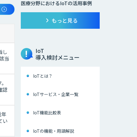
医療分野におけるIoTの活用事例
もっと見る
IoT
指し
導入検討メニュー
に該当
IoTとは？
す。
確認
IoTサービス・企業一覧
IoT機能比較表
近年
てい
IoTの機能・用語解説