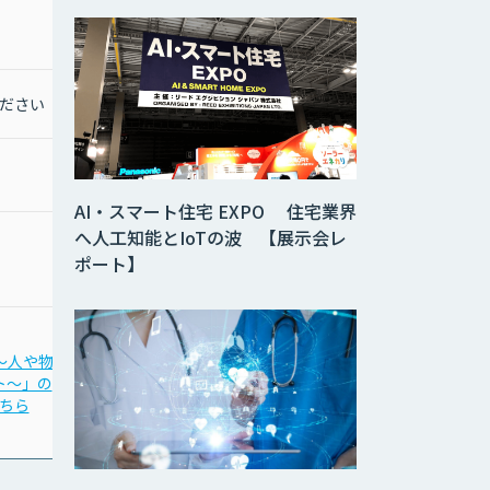
ど対応可能ですので、お
問い合わせください。
ださい
お問合せください
なし
AI・スマート住宅 EXPO 住宅業界
へ人工知能とIoTの波 【展示会レ
ポート】
x 〜人や物の
「Game AI 〜体の動きで
「NTech Predict」の
ト〜」の
ゲームを操作〜」の
詳細はこちら
ちら
詳細はこちら