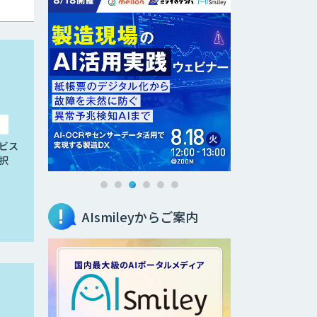
ビス
択
AIsmileyからご案内