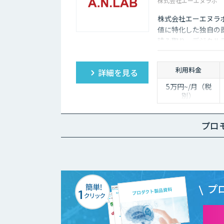
株式会社エーエヌラボ
株式会社エーエヌラ
値に特化した独自の画
読み取り、デジタル
利用料金
詳細を見る
5万円~/月（税
別）
※ユーザ数、使用
量やカスタマイズ
要望に応じて変動
プロ
します。
プ