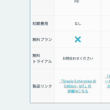
円）
初期費用
なし
無料プラン
無料
お問合わせください
トライアル
「
「Gravio Enterprise AI
ー
製品リンク
Edition - IoT」の
ス
詳細はこちら