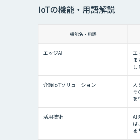
IoTの機能・用語解説
機能名・用語
エッジAI
エ
ま
し
介護IoTソリューション
人
そ
を
活用技術
A
は
る