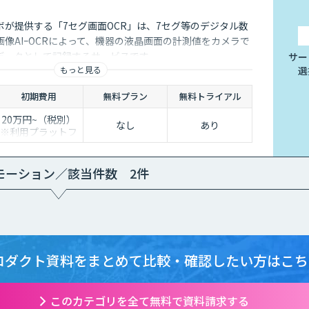
ボが提供する「7セグ画面OCR」は、7セグ等のデジタル数
像AIｰOCRによって、機器の液晶画面の計測値をカメラで
データとして記録するサービスです
サー
もっと見る
選
初期費用
無料プラン
無料トライアル
20万円~（税別）
なし
あり
※利用プラットフ
ォームや必要なチ
ューニングの量に
よって別途見積と
モーション／該当件数 2件
なります。
ロダクト資料をまとめて
比較・確認したい方はこち
このカテゴリを全て無料で資料請求する