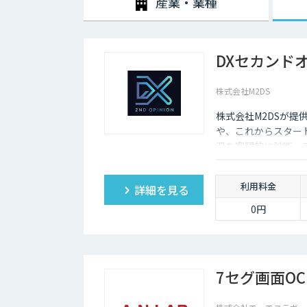
産業・業種
DXセカンド
株式会社M2DS
株式会社M2DSが提
や、これからスター
況を客観的に診断・
利用料金
詳細を見る
0円
7セグ画面OC