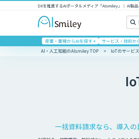
DXを推進するAIポータルメディア「AIsmiley」｜ A
検
索:
産業・業種からAIを探す
サービス・技術から
AI・人工知能のAIsmiley TOP
IoTのサー
Io
一括資料請求なら、導入の