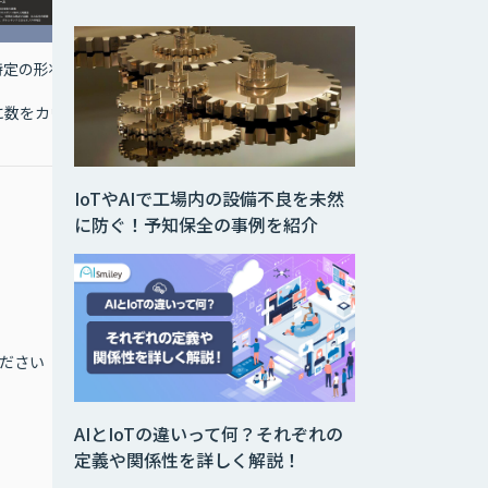
特定の形状
ビッグデータから価値あ
非接触で楽しめるゲーム
る情報を引き出し、原因
コンテンツ配信システム
に数をカウ
の可視化とXAI未来予測
IoTやAIで工場内の設備不良を未然
￥320,000～
に防ぐ！予知保全の事例を紹介
〇永久ライセンス版
標準価格：￥1,500,000
年間保守：￥75,000
〇サブスクリプションラ
イセンス版（年額）
ださい
お問合せください
標準価格：￥320,000
※使用するPC1台あたり
にライセンスが必要とな
AIとIoTの違いって何？それぞれの
ります。
定義や関係性を詳しく解説！
※その他、導入支援、
PoCサービス（有償）な