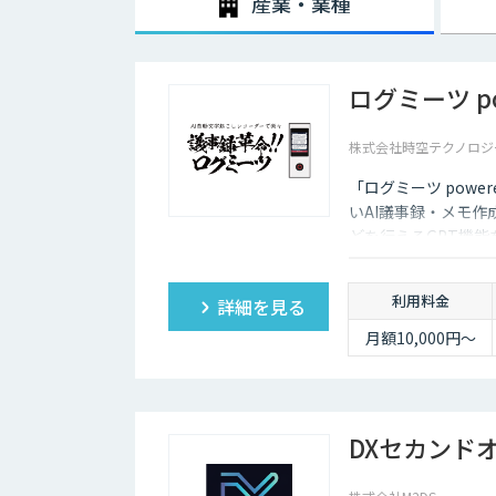
産業・業種
ログミーツ pow
株式会社時空テクノロジ
「ログミーツ powe
いAI議事録・メモ作
どを行えるGPT機
利用料金
詳細を見る
月額10,000円～
DXセカンド