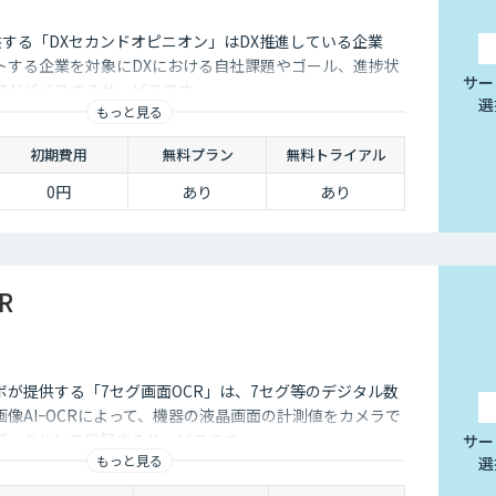
供する「DXセカンドオピニオン」はDX推進している企業
トする企業を対象にDXにおける自社課題やゴール、進捗状
サー
アドバイスするサービスです
選
もっと見る
初期費用
無料プラン
無料トライアル
0円
あり
あり
R
ボが提供する「7セグ画面OCR」は、7セグ等のデジタル数
像AIｰOCRによって、機器の液晶画面の計測値をカメラで
データとして記録するサービスです
サー
もっと見る
選