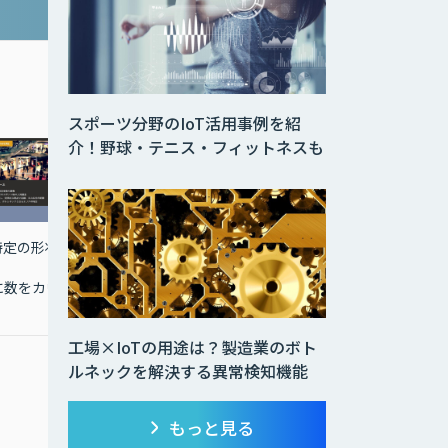
スポーツ分野のIoT活用事例を紹
介！野球・テニス・フィットネスも
特定の形状
ビッグデータから価値あ
非接触で楽しめるゲーム
る情報を引き出し、原因
コンテンツ配信システム
に数をカウ
の可視化とXAI未来予測
工場×IoTの用途は？製造業のボト
￥320,000～
ルネックを解決する異常検知機能
〇永久ライセンス版
もっと見る
標準価格：￥1,500,000