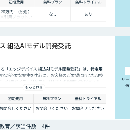
初期費用
無料プラン
無料トライアル
20万円~（税別）
なし
あり
※利用プラットフ
ォームや必要なチ
ューニングの量に
よって別途見積と
なります。
ス 組込AIモデル開発受託
する「エッジデバイス 組込AIモデル開発受託」は、特定用
開発が必要な案件を中心に、お客様のご要望に応じたAI技
サー
エッジデバイス向けAIアルゴリズムの開発受託を行いま
選
もっと見る
、Raspberry Pi、Google Coral TPU、ソラコム S+
onic Vieureka等、多様なエッジデバイスに対応しており、可
初期費用
無料プラン
無料トライアル
外線、LiDARセンサーの活用経験も豊富にございます。
お問合せください
お問合せください
お問合せください
教育／該当件数 4件