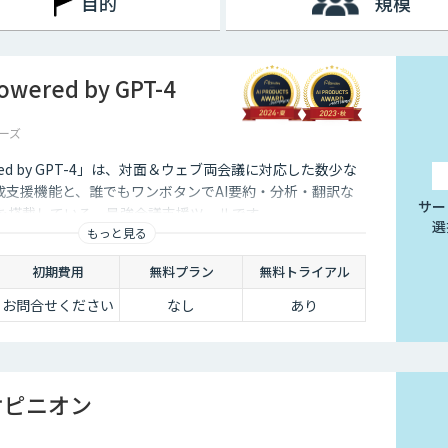
目的
規模
ered by GPT-4
ーズ
red by GPT-4」は、対面＆ウェブ両会議に対応した数少な
成支援機能と、誰でもワンボタンでAI要約・分析・翻訳な
サー
能を搭載している、最強会議支援ツールです。
選
もっと見る
初期費用
無料プラン
無料トライアル
お問合せください
なし
あり
オピニオン