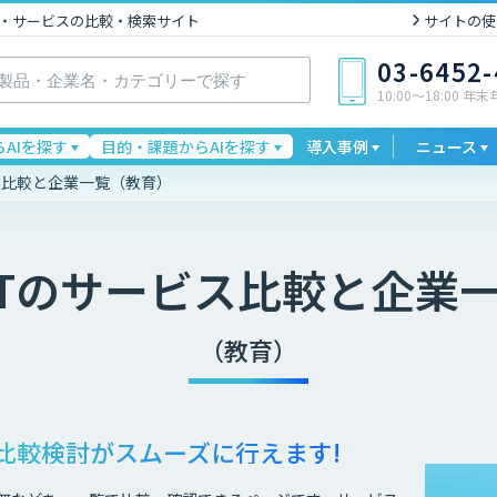
I製品・サービスの比較・検索サイト
サイトの使
03-6452
10:00〜18:00 年
AIを探す
目的・課題からAIを探す
導入事例
ニュース
ス比較と企業一覧（教育）
T
のサービス比較と企業
（教育）
比較検討が
スムーズに行えます!