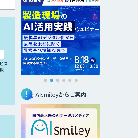
ビス
択
AIsmileyからご案内