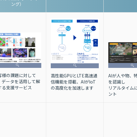
ング）
客様の課題に対して
AIが人や物、
高性能GPUとLTE高速通
I・データを活用して解
を認識し
信機能を搭載、AIがIoT
する支援サービス
リアルタイム
の高度化を加速します
ント