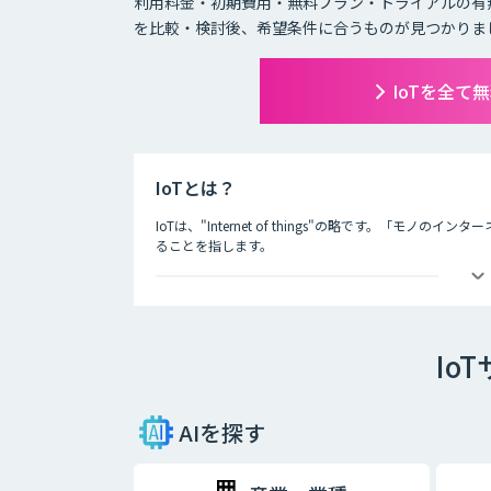
利用料金・初期費用・無料プラン・トライアルの有
を比較・検討後、希望条件に合うものが見つかりま
IoTを全て
IoTとは？
IoTは、"Internet of things"の略です。「
ることを指します。
IoTによってできることは主に二つあり、一つ目はモノ
などを用いて遠隔から動きを制御することが可能になり
二つ目は、モノのモニタリングです。モノにセンサーな
Io
モノの状態を常に監視することができます。
IoTによって、これまでできなかったモノの監視、制御
期待されています。
AIを探す