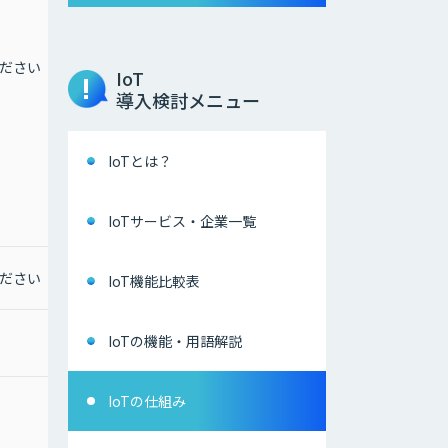
年間保守：￥75,000
〇サブスクリプションラ
イセンス版（年額）
ださい
お問合せください
IoT
標準価格：￥320,000
導入検討メニュー
※使用するPC1台あたり
にライセンスが必要とな
ります。
※その他、導入支援、
IoTとは？
PoCサービス（有償）な
ど対応可能ですので、お
問い合わせください。
IoTサービス・企業一覧
ださい
お問合せください
なし
IoT機能比較表
IoTの機能・用語解説
IoTの仕組み