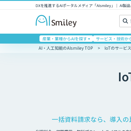
DXを推進するAIポータルメディア「AIsmiley」｜ A
検
索:
産業・業種からAIを探す
サービス・技術から
AI・人工知能のAIsmiley TOP
IoTのサービ
Io
一括資料請求なら、導入の