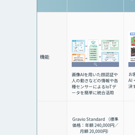
機能
お
画像AIを用いた顔認証や
A
人の動きなどの情報や各
決
種センサーによるIoTデ
ータを簡単に統合活用
Gravio Standard （標準
価格：年額 240,000円／
月額 20,000円）