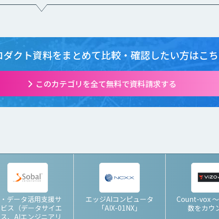
ロダクト資料をまとめて
比較・確認したい方はこち
このカテゴリを全て無料で資料請求する
I・データ活用支援サ
エッジAIコンピュータ
Count-vox
ービス（データサイエ
「AIX-01NX」
数をカウ
ス、AIエンジニアリ