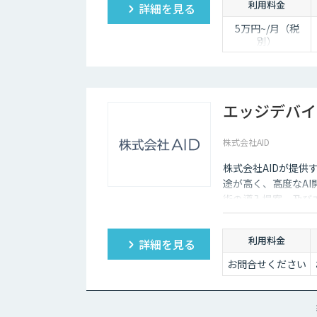
利用料金
詳細を見る
5万円~/月（税
別）
※ユーザ数、使用
量やカスタマイズ
要望に応じて変動
します。
エッジデバイ
株式会社AID
株式会社AIDが提供
途が高く、高度なAI
術の導入提案、及び
す。 Nvidia Jetson
Camera、Panas
利用料金
詳細を見る
視光カメラに加え、赤
お問合せください