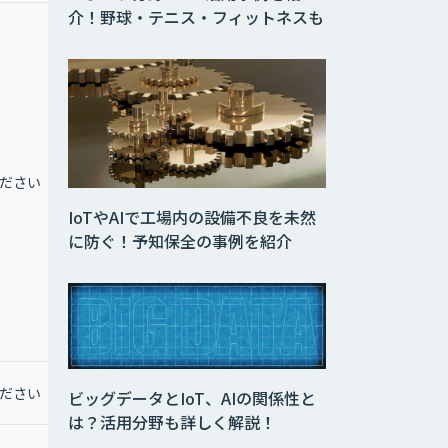
介！野球・テニス・フィットネスも
￥320,000～
〇永久ライセンス版
標準価格：￥1,500,000
年間保守：￥75,000
〇サブスクリプションラ
イセンス版（年額）
ださい
お問合せください
標準価格：￥320,000
※使用するPC1台あたり
IoTやAIで工場内の設備不良を未然
にライセンスが必要とな
に防ぐ！予知保全の事例を紹介
ります。
※その他、導入支援、
PoCサービス（有償）な
ど対応可能ですので、お
問い合わせください。
ださい
お問合せください
なし
ビッグデータとIoT、AIの関係性と
は？活用分野も詳しく解説！