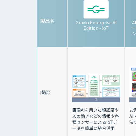
製品名
Gravio Enterprise AI
A
Edition - IoT
ン
機能
お
画像AIを用いた顔認証や
A
人の動きなどの情報や各
決
種センサーによるIoTデ
ータを簡単に統合活用