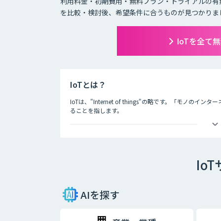
利用料金・初期費用・無料プラン・トライアルの有
を比較・検討後、希望条件に合うものが見つかりま
IoTを全て
IoTとは？
IoTは、"Internet of things"の略です。「
ることを指します。
IoTによってできることは主に二つあり、一つ目はモノ
などを用いて遠隔から動きを制御することが可能になり
二つ目は、モノのモニタリングです。モノにセンサーな
Io
モノの状態を常に監視することができます。
IoTによって、これまでできなかったモノの監視、制御
期待されています。
AIを探す