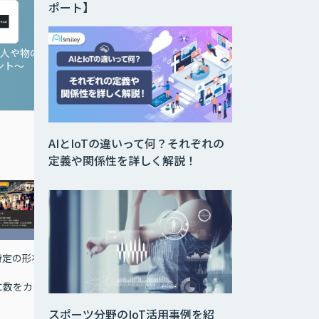
ポート】
 〜人や物の
Game AI 〜体の動きで
NTech Predict
ント〜
ゲームを操作〜
AIとIoTの違いって何？それぞれの
定義や関係性を詳しく解説！
特定の形状
ビッグデータから価値あ
非接触で楽しめるゲーム
る情報を引き出し、原因
コンテンツ配信システム
に数をカウ
の可視化とXAI未来予測
スポーツ分野のIoT活用事例を紹