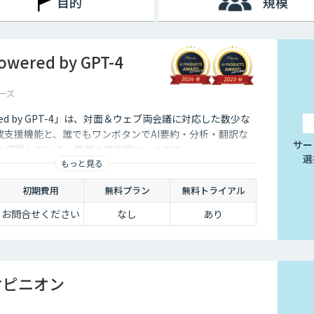
目的
規模
ered by GPT-4
ーズ
red by GPT-4」は、対面＆ウェブ両会議に対応した数少な
成支援機能と、誰でもワンボタンでAI要約・分析・翻訳な
サー
能を搭載している、最強会議支援ツールです。
選
もっと見る
初期費用
無料プラン
無料トライアル
お問合せください
なし
あり
オピニオン