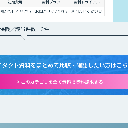
初期費用
無料プラン
無料トライアル
外線、LiDARセンサーの活用経験も豊富にございます。
お問合せください
お問合せください
お問合せください
保険／該当件数 3件
ロダクト資料をまとめて
比較・確認したい方はこち
このカテゴリを全て無料で資料請求する