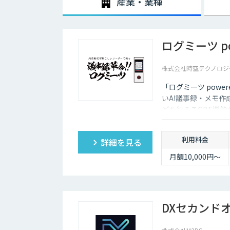
産業・業種
ログミーツ pow
株式会社時空テクノロジ
「ログミーツ powe
いAI議事録・メモ作
どを行えるGPT機
利用料金
詳細を見る
月額10,000円～
DXセカンド