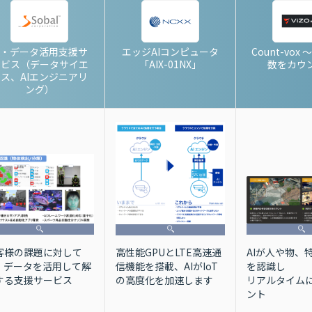
I・データ活用支援サ
エッジAIコンピュータ
Count-vox
ービス（データサイエ
「AIX-01NX」
数をカウ
ス、AIエンジニアリ
ング）
客様の課題に対して
AIが人や物、
高性能GPUとLTE高速通
I・データを活用して解
を認識し
信機能を搭載、AIがIoT
する支援サービス
リアルタイム
の高度化を加速します
ント