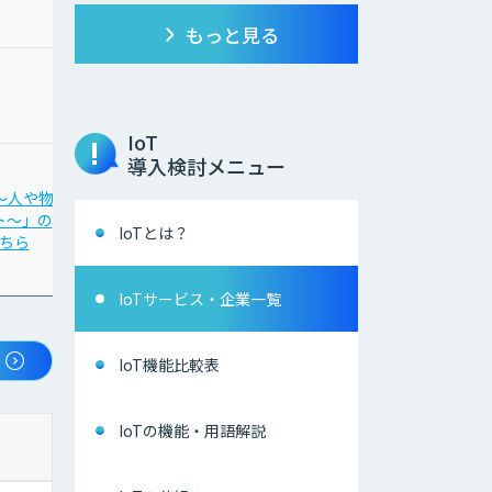
もっと見る
IoT
導入検討メニュー
x 〜人や物の
「Game AI 〜体の動きで
「NTech Predict」の
ト〜」の
ゲームを操作〜」の
詳細はこちら
IoTとは？
ちら
詳細はこちら
IoTサービス・企業一覧
IoT機能比較表
IoTの機能・用語解説