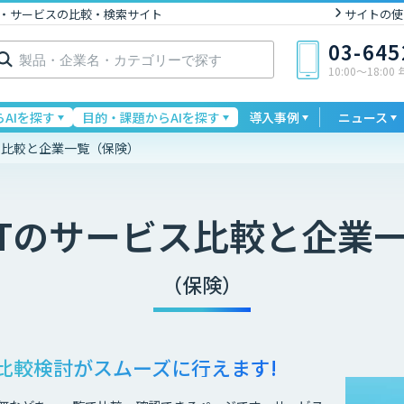
I製品・サービスの比較・検索サイト
サイトの使
03-6452
10:00〜18:00 年
AIを探す
目的・課題からAIを探す
導入事例
ニュース
ス比較と企業一覧（保険）
T
のサービス比較と企業
（保険）
比較検討が
スムーズに行えます!