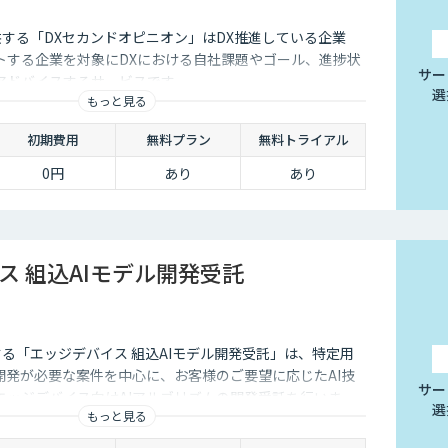
供する「DXセカンドオピニオン」はDX推進している企業
トする企業を対象にDXにおける自社課題やゴール、進捗状
サー
アドバイスするサービスです
選
もっと見る
初期費用
無料プラン
無料トライアル
0円
あり
あり
ス 組込AIモデル開発受託
する「エッジデバイス 組込AIモデル開発受託」は、特定用
開発が必要な案件を中心に、お客様のご要望に応じたAI技
サー
エッジデバイス向けAIアルゴリズムの開発受託を行いま
選
もっと見る
、Raspberry Pi、Google Coral TPU、ソラコム S+
onic Vieureka等、多様なエッジデバイスに対応しており、可