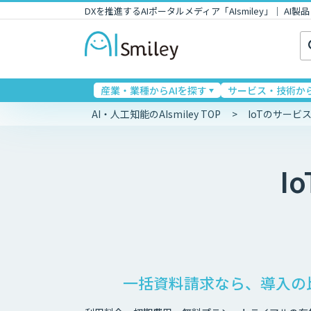
DXを推進するAIポータルメディア「AIsmiley」｜ A
検
索:
産業・業種からAIを探す
サービス・技術から
AI・人工知能のAIsmiley TOP
IoTのサービ
Io
一括資料請求なら、導入の