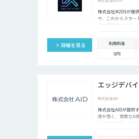
株式会社M2DS
株式会社M2DSが提
や、これからスター
況を客観的に診断・
利用料金
詳細を見る
0円
エッジデバイ
株式会社AID
株式会社AIDが提供
途が高く、高度なAI
術の導入提案、及び
す。 Nvidia Jetson
Camera、Panas