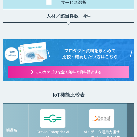
サービス
選択
人材／該当件数 4件
プロダクト資料をまとめて
比較・確認したい方はこちら
このカテゴリを全て無料で資料請求する
IoT機能比較表
製品名
Gravio Enterprise AI
AI・データ活用支援サ
エ