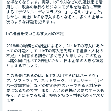
を得なくなります。実際、IoTやAIなどの先進技術を活
用して、既存の業界やビジネスモデルを破壊的に革新
する「デジタル・ディスラプター」も増えてきました。
しかし、自社にIoTを導入するとなると、多くの企業は
次のような課題を抱えます。
IoT機器を使いこなす人材の不足
2018年の総務省の調査によると、AI・IoTの導入にあた
っての課題として「IoTの導入を先導する組織・人材の
不足」と回答する割合が多くを占めました。この割合
は諸外国に比べて2倍近いため、日本企業の大きな課題
と言えるでしょう。
この背景にあるのは、IoTを活用するにはハードウェ
ア、ソフトウェア、ネットワーク、セキュリティ（サイ
バー攻撃対策）などの広範囲をカバーできる人材が必
要になるためです。また、AIとの連携が必要なケースも
多く、AIに関する知識、技術を持つ人材も求められてい
ます。