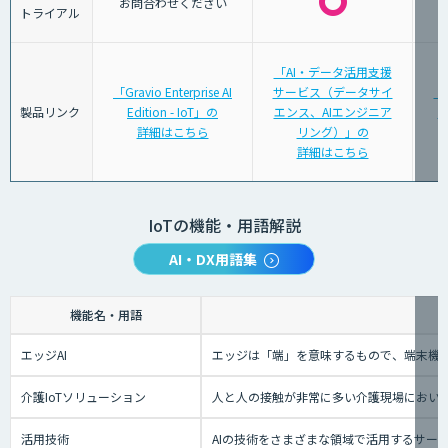
お問合わせください
トライアル
「AI・データ活用支援
「Gravio Enterprise AI
サービス（データサイ
「
製品リンク
Edition - IoT」の
エンス、AIエンジニア
タ
詳細はこちら
リング）」の
詳細はこちら
IoTの機能・用語解説
AI・DX用語集
機能名・用語
エッジAI
エッジは「端」を意味するもので、端末機械
介護IoTソリューション
人と人の接触が非常に多い介護現場におい
活用技術
AIの技術をさまざまな領域で活用するサー