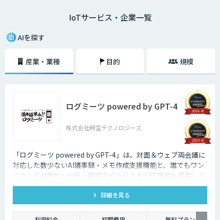
IoTサービス・企業一覧
二つ目は、モノのモニタリングです。モノにセンサーなどをつけ、その情
報をネットを通じて送信することで、遠隔からモノの状態を常に監視する
ことができます。
AIを探す
IoTによって、これまでできなかったモノの監視、制御が可能になるた
産業・業種
目的
規模
め、より便利で快適な生活ができるようになると期待されています。
ログミーツ powered by GPT-4
株式会社時空テクノロジーズ
「ログミーツ powered by GPT-4」は、対面＆ウェブ両会議に
対応した数少ないAI議事録・メモ作成支援機能と、誰でもワン
ボタンでAI要約・分析・翻訳などを行えるGPT機能を搭載して
いる、最強会議支援ツールです。
詳細を見る
利用料金
初期費用
無料プラン