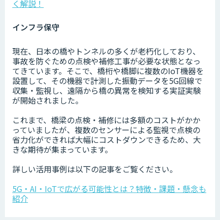
く解説！
インフラ保守
現在、日本の橋やトンネルの多くが老朽化しており、
事故を防ぐための点検や補修工事が必要な状態となっ
てきています。そこで、橋桁や橋脚に複数のIoT機器を
設置して、その機器で計測した振動データを5G回線で
収集・監視し、遠隔から橋の異常を検知する実証実験
が開始されました。
これまで、橋梁の点検・補修には多額のコストがかか
っていましたが、複数のセンサーによる監視で点検の
省力化ができれば大幅にコストダウンできるため、大
きな期待が集まっています。
詳しい活用事例は以下の記事をご覧ください。
5G・AI・IoTで広がる可能性とは？特徴・課題・懸念も
紹介