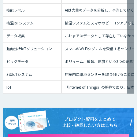
技能レベル
AIは大量のデータを分析し、予測していく
検温IoTシステム
検温システムとスマホのビーコンアプリを
データ収集
これまではデータとして存在していなかっ
動向分析IoTソリューション
スマホのWi-Fiシグナルを受信するセン
ビッグデータ
ボリューム、種類、速度という3つの要素を
3密IoTシステム
店舗内に環境センサーを取り付けることに
IoT
「Internet of Things」の
プロダクト資料をまとめて
比較・確認したい方はこちら