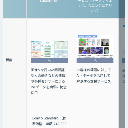
Edition - IoT
ービス（データサイエ
ンス、AIエンジニアリ
ング）
機能
画像AIを用いた顔認証
お客様の課題に対して
高性
や人の動きなどの情報
AI・データを活用して
信機
や各種センサーによる
解決する支援サービス
の
IoTデータを簡単に統合
活用
Gravio Standard （標
準価格：年額 240,000