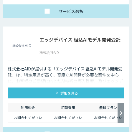
じて変動します。
グの量によって別途見
積となります。
サービス
選択
エッジデバイス 組込AIモデル開発受託
株式会社AID
株式会社AIDが提供する「エッジデバイス 組込AIモデル開発受
託」は、特定用途が高く、高度なAI開発が必要な案件を中心
に、お客様のご要望に応じたAI技術の導入提案、及びエッジデ
バイス向けAIアルゴリズムの開発受託を行います。 Nvidia
詳細を見る
Jetson、Raspberry Pi、Google Coral TPU、ソラコム S+
Camera、Panasonic Vieureka等、多様なエッジデバイスに対
応しており、可視光カメラに加え、赤外線、LiDARセンサーの
利用料金
初期費用
無料プラン
活用経験も豊富にございます。
お問合せください
お問合せください
お問合せください