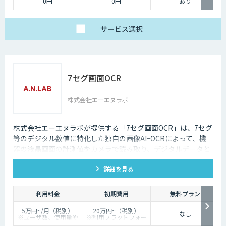
0円
0円
あり
サービス
選択
7セグ画面OCR
株式会社エーエヌラボ
株式会社エーエヌラボが提供する「7セグ画面OCR」は、7セグ
等のデジタル数値に特化した独自の画像AIｰOCRによって、機
器の液晶画面の計測値をカメラで読み取り、デジタルデータと
して記録するサービスです
詳細を見る
利用料金
初期費用
無料プラン
5万円~/月（税別）
20万円~（税別）
なし
※ユーザ数、使用量や
※利用プラットフォー
カスタマイズ要望に応
ムや必要なチューニン