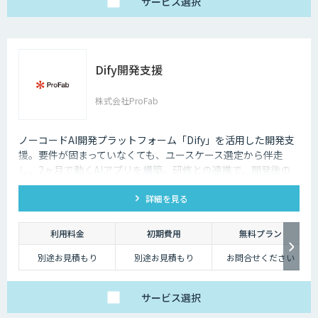
サービス
選択
Dify開発支援
株式会社ProFab
ノーコードAI開発プラットフォーム「Dify」を活用した開発支
援。要件が固まっていなくても、ユースケース選定から伴走
し、2ヶ月で動くAIアプリを構築。研修との連携で、開発後の
内製化・自走までサポートします。
詳細を見る
利用料金
初期費用
無料プラン
別途お見積もり
別途お見積もり
お問合せください
サービス
選択