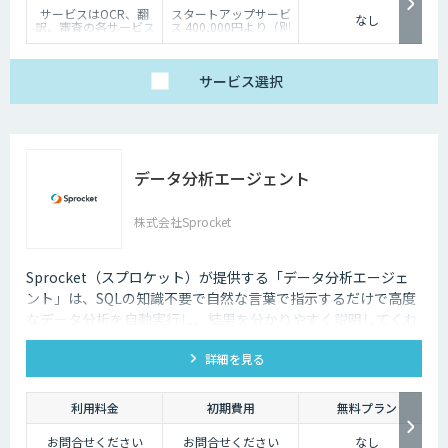
サービスはOCR、翻
スタートアップサービ
なし
訳、審査の各サービス
ス 400,000円より（別
の基本使用料＋ポイン
途個別見積）
ト使用料（従量）での
構成
（基本利用料）
サービス
選択
・1サービスあたり
100,000円/月
（ポイント使用料）
・1ポイント1円相当、
10,000ポイント単位で
事前デポジット
データ分析エージェント
・各サービス毎の利用
ポイントは以下の通り
OCR 5ポイン
ト/1ページあたり
株式会社Sprocket
翻訳 1ポイン
ト/1,000文字
審査 5ポイン
ト/1審査
Sprocket（スプロケット）が提供する「データ分析エージェ
ント」は、SQLの知識不要で自然な言葉で指示するだけで高度
なデータ分析を自動実行し、結果を分かりやすく説明してくれ
るAIエージェントです。
詳細を見る
利用料金
初期費用
無料プラン
お問合せください
お問合せください
なし