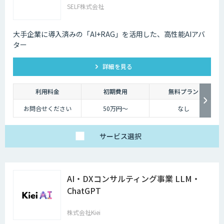
SELF株式会社
【アドバンス】
ベーシックの機能に加
え、基本的なカスタマ
イズ（辞書構築・AI学
大手企業に導入済みの「AI+RAG」を活用した、高性能AIアバ
習）に対応したプラ
ター
ン。
個社最適化すること
で、複雑な図表や画像
が含まれたドキュメン
詳細を見る
トの構造化処理が可能
です。
【プレミアム】
利用料金
初期費用
無料プラン
アドバンスの内容に加
え、より高度なカスタ
お問合せください
50万円〜
なし
マイズ（高精度AI学
習・フォロー支援）に
対応するプラン。
販売サービス連携やオ
サービス
選択
ンプレミス環境への対
応など、個別要件に柔
軟にお応えします。
ベーシックプランは、
月額25万円（税別）～
にてご提供しておりま
AI・DXコンサルティング事業 LLM・
す。
詳しくはお問い合わせ
ChatGPT
ください。
株式会社Kiei