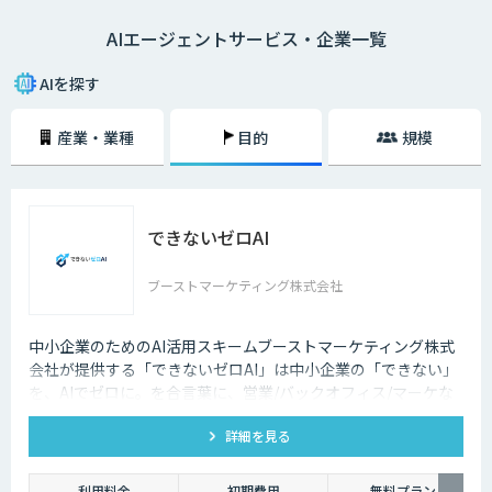
類、導入によるメリットなどについてわかりやすく解説します。AIエージ
AIエージェントサービス・企業一覧
ェントを取り入れることで、自社における人的リソースの最適化やコスト
削減といった効果が期待できるため、ぜひお役立てください。
AIを探す
産業・業種
目的
規模
できないゼロAI
ブーストマーケティング株式会社
中小企業のためのAI活用スキームブーストマーケティング株式
会社が提供する「できないゼロAI」は中小企業の「できない」
を、AIでゼロに。を合言葉に、営業/バックオフィス/マーケな
ど、企業の業務をAIエージェントで自動化。「AIを作る」ので
詳細を見る
はなく「業務が止まらない状態」を提供し、企業の生産性を根
本から変えます。
利用料金
初期費用
無料プラン