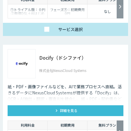
①トライアル版：０円
フェーズ①：初期費用
なし
②無償DSL＋AIはじめ
0円
るサポート：50,000円
フェーズ②：初期費用
（※2エージェント目
50,000円 （※2エージ
以降は20,000円）
ェント目以降は20,000
③ビジネス版：
円）/
サービス
選択
200,000円～
フェーズ③以降：開発
1,500,000円（個社別
時にお見積り
のお見積り）
④Dify個別開発：個社
別お見積り
⑤スクラッチ開発：個
社別お見積り（Dify
Docify（ドシファイ）
外）
⑥有償保守：10,000
円/30,000円/50,000円
株式会社NexusCloud Systems
紙・PDF・画像ファイルなどを、AIで業務プロセスへ直結。活
きるデータにNexusCloud Systemsが提供する「Docify」は、
OCR・AI抽出・翻訳・審査AIを統合し、紙・PDF・契約書など
の非構造化ドキュメントを構造化・ナレッジ化し、AIエージェ
詳細を見る
ントによる業務自動化まで実現するAIプラットフォームです。
利用料金
初期費用
無料プラン