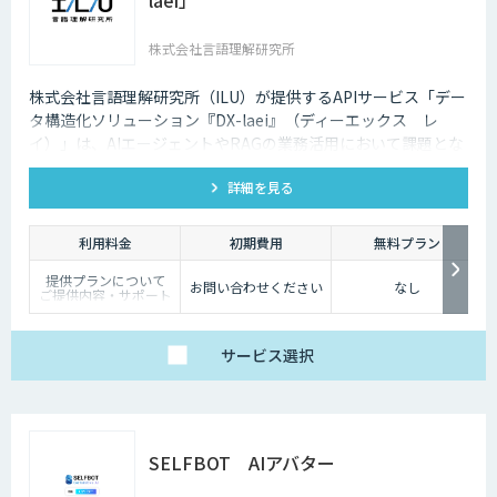
株式会社言語理解研究所
株式会社言語理解研究所（ILU）が提供するAPIサービス「デー
タ構造化ソリューション『DX-laei』（ディーエックス レ
イ）」は、AIエージェントやRAGの業務活用において課題とな
る「回答精度の低さ」や「利用者にプロンプト知識が求められ
詳細を見る
る」といった運用上の問題に対し、日本語に特化した自然言語
処理技術でアプローチします。 「DX-laei」は、ドキュメント
の構造化処理に加え、ユーザーの質問意図を意味的に再構成
利用料金
初期費用
無料プラン
し、最適な検索クエリへ変換する機能を備えています。これに
提供プランについて
より、生成AIの精度を左右する“入力精度”と“検索対象の整
お問い合わせください
なし
ご提供内容・サポート
備”の両面から、RAGやAIエージェントの回答品質を向上させ
範囲の違いに応じて、
以下の3プランをご用
ます。
意しています。
サービス
選択
【ベーシック】
汎用的な高精度ドキュ
メント構造化および検
索クエリ生成APIをご
利用いただけるプラ
ン。
DX-laeiの基本的な機能
SELFBOT AIアバター
を、高精度でありなが
らコストを抑えてご利
用いただけます。