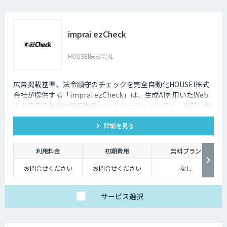
imprai ezCheck
HOUSEI株式会社
広告掲載基準、法令順守のチェックを完全自動化HOUSEI株式
会社が提供する「imprai ezCheck」は、生成AIを用いたWeb
求人広告の掲載内容自動チェックエージェントです。事前に設
定されたチェック条件に基づき、対象求人サイトを自動で巡回
詳細を見る
し、結果レポートを送信します。
利用料金
初期費用
無料プラン
お問合せください
お問合せください
なし
サービス
選択