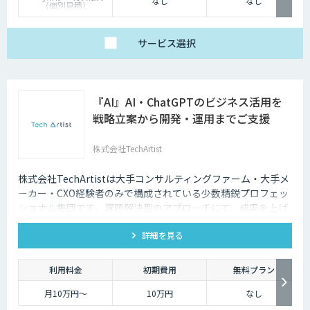
なし
なし
（個別見積）
スタンダードプラン：
1名25万円〜（10名以
上より可能）
サービス
選択
『AI』AI・ChatGPTのビジネス活用を
戦略立案から開発・運用までご支援
株式会社TechArtist
株式会社TechArtistは大手コンサルティングファーム・大手メ
ーカー・CXO経験者のみで構成されている少数精鋭プロフェッ
ショナル集団です。課題解決型のアプローチにて、成果を上げ
るソリューションを『高速』『高品質』『低予算』でご提供可
詳細を見る
能です。
利用料金
初期費用
無料プラン
月10万円〜
10万円
なし