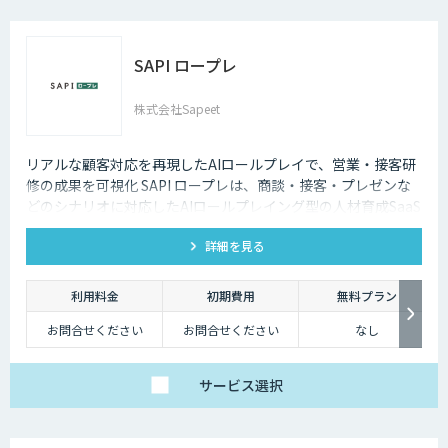
SAPI ロープレ
株式会社Sapeet
リアルな顧客対応を再現したAIロールプレイで、営業・接客研
修の成果を可視化 SAPI ロープレは、商談・接客・プレゼンな
どのシナリオに対応したAIロールプレイング型の人材育成SaaS
です。 AIアバターとの実践トレーニングと動画フィードバック
詳細を見る
により、新人・中途スタッフの早期戦力化と教育の属人化解消
を支援します。
利用料金
初期費用
無料プラン
お問合せください
お問合せください
なし
サービス
選択