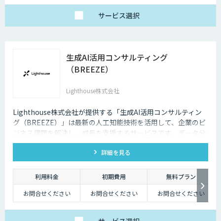
サービス
選択
生成AI活用コンサルティング
（BREEZE）
Lighthouse株式会社
Lighthouse株式会社が提供する「生成AI活用コンサルティン
グ（BREEZE）」は最新の人工知能技術を活用して、企業のビ
ジネス課題を解決し、成長を支援するサービスです。データ分
析、業務自動化、予測分析、カスタマーエクスペリエンスの向
詳細を見る
上など、幅広いソリューションを提供します。貴社事業の実態
に合わせたAI活用戦略を構築し、競争力を高めます。
利用料金
初期費用
無料プラン
お問合せください
お問合せください
お問合せください
サービス
選択