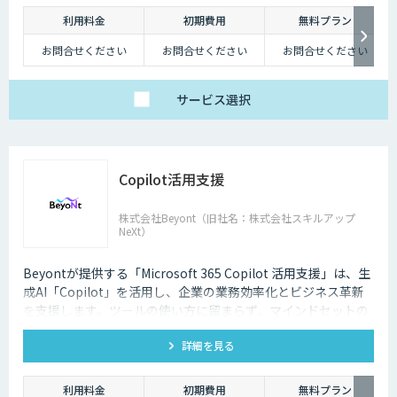
びを支援します。
利用料金
初期費用
無料プラン
お問合せください
お問合せください
お問合せください
サービス
選択
Copilot活用支援
株式会社Beyont（旧社名：株式会社スキルアップ
NeXt）
Beyontが提供する「Microsoft 365 Copilot 活用支援」は、生
成AI「Copilot」を活用し、企業の業務効率化とビジネス革新
を支援します。ツールの使い方に留まらず、マインドセットの
育成、企画設計、活用、実装までを一気通貫でサポートしま
詳細を見る
す。
利用料金
初期費用
無料プラン