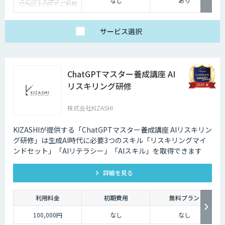
なし
あり
75%以上OFFでご利用
可能です】
料金は研修内容・人数
によって異なります。
まずはお気軽にお問い
サービス
選択
合わせください。
ChatGPTマスター養成講座 AI
リスキリング研修
株式会社KIZASHI
KIZASHIが提供する「ChatGPTマスター養成講座 AIリスキリン
グ研修」は生成AI時代に必要3つのスキル「リスキリングマイ
ンドセット」「AIリテラシー」「AIスキル」を取得できます
詳細を見る
利用料金
初期費用
無料プラン
100,000円
なし
なし