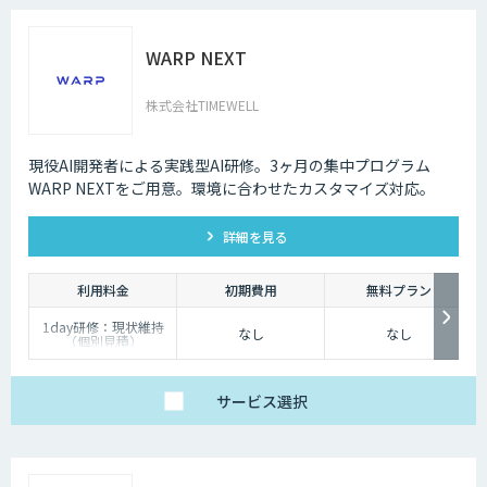
WARP NEXT
株式会社TIMEWELL
現役AI開発者による実践型AI研修。3ヶ月の集中プログラム
WARP NEXTをご用意。環境に合わせたカスタマイズ対応。
詳細を見る
利用料金
初期費用
無料プラン
1day研修：現状維持
なし
なし
（個別見積）
スタンダードプラン：
1名25万円〜（10名以
上より可能）
サービス
選択