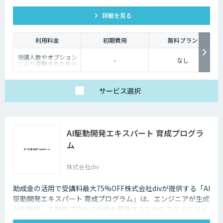
ング・開発支援から最適なプランをご提案します。
詳細を見る
利用料金
初期費用
無料プラン
受講人数やオプション
-
なし
により変動するためお
問い合わせください
サービス
選択
AI駆動開発エキスパート 育成プログラ
ム
株式会社div
助成金の活用で受講料最大75%OFF株式会社divが提供する「AI
駆動開発エキスパート 育成プログラム」は、エンジニアが生成
AIを駆使して開発プロセス全体を革新するためのスキルとマイ
ンドセットを習得するe-ラーニングプログラムです。