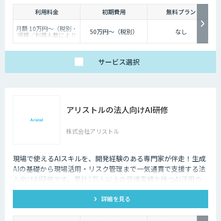
利用料金
初期費用
無料プラン
月額 10万円〜（税別・
50万円〜（税別）
なし
規模／利用人数により
個別見積）
サービス
選択
アリストルの法人向けAI研修
株式会社アリストル
現場で使えるAIスキルを、開発経験のある専門家が伴走！生成
AIの基礎から現場活用・リスク管理まで一気通貫で支援する法
人向けAI研修です。累計1万人以上の受講実績を持つAI活用の
専門家が、貴社の課題に合わせた研修を設計し、現場でのAI定
詳細を見る
着を伴走します。