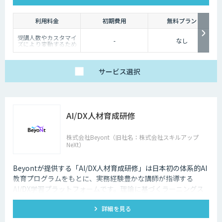
利用料金
初期費用
無料プラン
受講人数やカスタマイ
-
なし
ズにより変動するため
お問い合わせください
サービス
選択
AI/DX人材育成研修
株式会社Beyont（旧社名：株式会社スキルアップ
NeXt）
Beyontが提供する「AI/DX人材育成研修」は日本初の体系的AI
教育プログラムをもとに、実務経験豊かな講師が指導する
AI/DX学習プラットフォームです。理論に基づくラーニングス
テップ、実際のビジネスデータセットを用いたカリキュラム、
詳細を見る
学びを継続するためのコミュニティ、サポート体制、イベント
開催によるネットワーキング、これらの全てを用いて企業の学