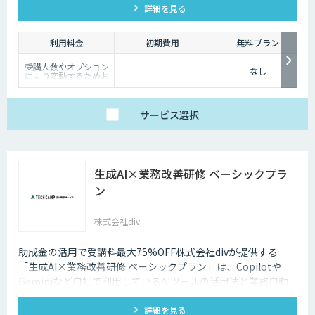
詳細を見る
利用料金
初期費用
無料プラン
受講人数やオプション
-
なし
により変動するためお
問い合わせください
サービス
選択
生成AI×業務改善研修 ベーシックプラ
ン
株式会社div
助成金の活用で受講料最大75%OFF株式会社divが提供する
「生成AI×業務改善研修 ベーシックプラン」は、Copilotや
Geminiなど自社で利用しているAIツールの活用法と業務自動
化の考え方をeラーニング+伴走で学べる研修です。
詳細を見る