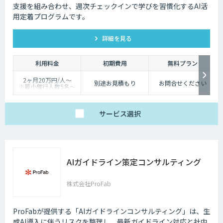
支援を組み合わせ、週次チェックインで学びを習慣化するAI活
用定着プログラムです。
詳細を見る
利用料金
初期費用
無料プラン
2ヶ月20万円/人〜
別途お見積もり
お問合せください
※最小催行人数5名〜
※対象ツールやカスタ
マイズ有無により料金
は変動
サービス
選択
AIガイドライン策定コンサルティング
株式会社ProFab
ProFabが提供する「AIガイドラインコンサルティング」は、生
成AI導入に伴うリスクを整理し、最新ガイドライン対応と社内