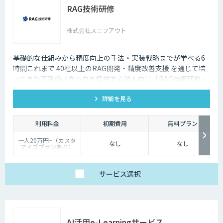
RAG技術研修
株式会社スニフアウト
基礎的な仕組みから精度向上の手法・実装戦略までが学べる6
時間これまで 40社以上のRAG開発・精度改善支援 を通じて培
ってきた実践的ノウハウを提供する法人向け「RAG技術研修」.
RAGの基礎知識・精度向上・実装戦略の策定までを体系的に学
詳細を見る
ぶことができます。
利用料金
初期費用
無料プラン
一人20万円~（カスタ
なし
なし
マイズプランあり）
サービス
選択
AI活用e-Learningサービス