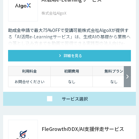
株式会社AlgoX
助成金申請で最大75%OFFで受講可能株式会社AlgoXが提供す
る「AI活用e-Learningサービス」は、生成AIの基礎から業務へ
の落とし込み方までを動画で習得できる実践型の法人向けe-
Learningです。ボストンコンサルティング等のコンサルファー
詳細を見る
ム出身のAIのプロが設計・監修。豊富なユースケースととも
に、業務効率化に直結する実践的なコンテンツをご紹介してい
ます。
利用料金
初期費用
無料プラン
お問合せください
なし
なし
サービス
選択
FleGrowthのDX/AI支援伴走サービス