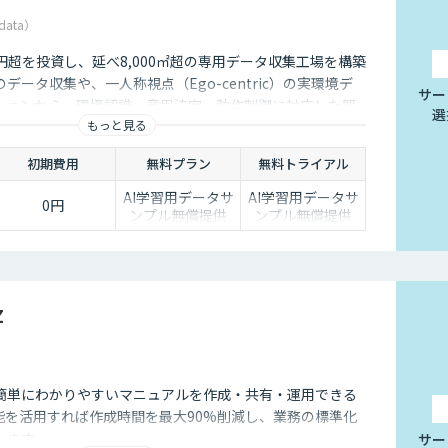
data）
5億円超を投資し、延べ8,000㎡超の専用データ収集工場を構築
データ収集や、一人称視点（Ego-centric）の実環境デ
サー
ションから、環境認識・意思決定・動作制御に対応した既
選
もっと見る
、フィジカルAI開発を加速させる包括的なデータソリュー
ます。
初期費用
無料プラン
無料トライアル
AI学習用データサ
AI学習用データサ
0円
ンプル無償提供
ンプル無償提供
z
簡単にわかりやすいマニュアルを作成・共有・運用できる
能を活用すれば作成時間を最大90%削減し、業務の標準化
します。
サー