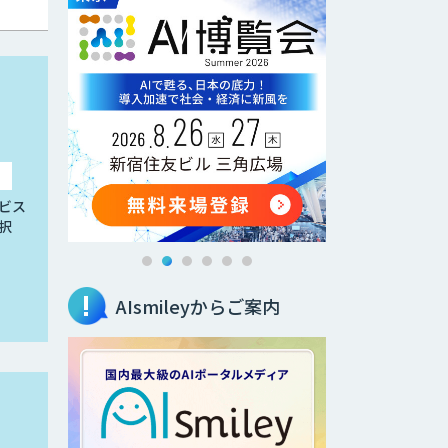
ビス
択
AIsmileyからご案内