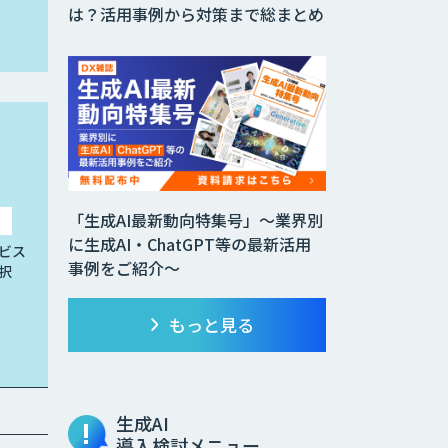
は？活用事例から対策まで総まとめ
「生成AI最新動向特集号」～業界別
に生成AI・ChatGPT等の最新活用
ビス
事例をご紹介～
択
もっと見る
生成AI
導入検討メニュー