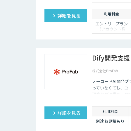
利用料金
詳細を見る
エントリープラン
（アカウント数
50）：89,800円/月
ビジネスプラン
（アカウント数
200）：お問い合わ
せください。
Dify開発支援
エンタープライズ
プラン（アカウン
株式会社ProFab
ト数600）：お問い
合わせください。
ノーコードAI開発プ
※AI機能は標準搭
載。プランによっ
っていなくても、ユ
てその他機能に違
研修との連携で、開
いあり。
利用料金
詳細を見る
別途お見積もり