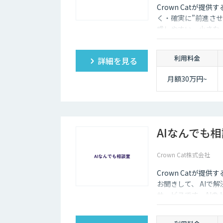
Crown Catが提供
く・確実に”前進させ
感しやすい、小さな一歩
大手企業のDX支援で
実的なDX”を設計・
利用料金
詳細を見る
サル×開発×AIの力
月額30万円~
AIなんでも
Crown Cat株式会社
Crown Catが提
お聞きして、 AIで
サービスです。AI
価にクイックに知る