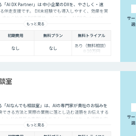
する「AI DX Partner」は 中小企業のDXを、やさしく・速
る伴走支援です。 DX未経験でも導入しやすく、効果を実
から始めるDX支援サービスです。 AI DX Partnerは、
サー
もっと見る
選
培ったノウハウをベースに、 地方・中小企業のための“現
実装・運用まで一貫して支援いたします。 私たちは、コン
初期費用
無料プラン
無料トライアル
で、現場に寄り添った 『ちょうどいいDX』を実現します。
あり（無料相談）
なし
なし
※10万円
相談室
供する「AIなんでも相談室」は、AIの専門家が貴社のお悩みを
解決できる方法と実際の業務に落とし込む道筋をお伝えする
サー
のトレンドや最新の事例はもちろん、自社にあった活用を安
選
もっと見る
ことができます。