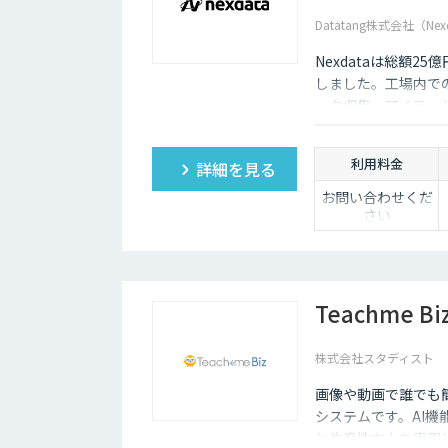
Datatang株式会社（Nex
Nexdataは総額2
しました。工場内での
ータ収集・アノテー
製データセットまで
ションを提供いたし
利用料金
詳細を見る
お問い合わせくだ
さい
Teachme Bi
株式会社スタディスト
画像や動画で誰でも
システムです。AI機
と生産性向上を実現