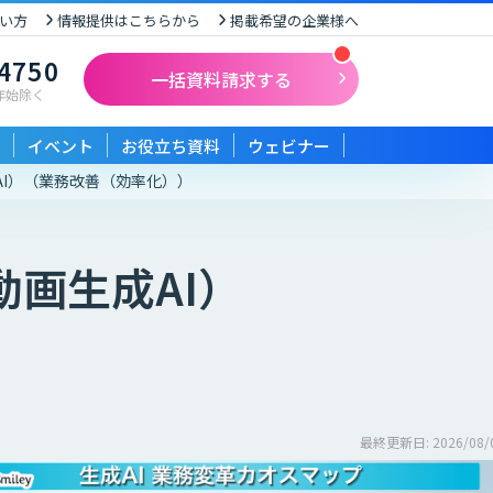
い方
情報提供はこちらから
掲載希望の企業様へ
-4750
一括資料請求する
末年始除く
イベント
お役立ち資料
ウェビナー
I）
（業務改善（効率化））
画生成AI）
最終更新日: 2026/08/