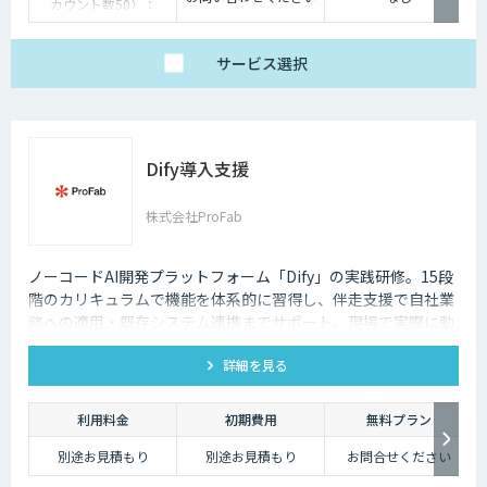
カウント数50）：
89,800円/月
ビジネスプラン（アカ
ウント数200）：お問
い合わせください。
サービス
選択
エンタープライズプラ
ン（アカウント数
600）：お問い合わせ
ください。
※AI機能は標準搭載。
プランによってその他
機能に違いあり。
Dify導入支援
株式会社ProFab
ノーコードAI開発プラットフォーム「Dify」の実践研修。15段
階のカリキュラムで機能を体系的に習得し、伴走支援で自社業
務への適用・既存システム連携までサポート。現場で実際に動
くAIツールを自分たちで作れる状態を目指します。
詳細を見る
利用料金
初期費用
無料プラン
別途お見積もり
別途お見積もり
お問合せください