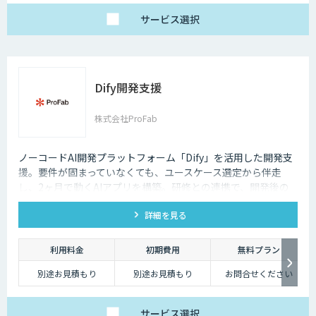
サービス
選択
Dify開発支援
株式会社ProFab
ノーコードAI開発プラットフォーム「Dify」を活用した開発支
援。要件が固まっていなくても、ユースケース選定から伴走
し、2ヶ月で動くAIアプリを構築。研修との連携で、開発後の
内製化・自走までサポートします。
詳細を見る
利用料金
初期費用
無料プラン
別途お見積もり
別途お見積もり
お問合せください
サービス
選択