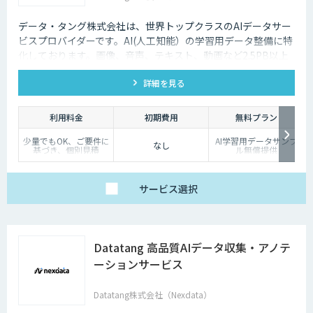
データ・タング株式会社は、世界トップクラスのAIデータサー
ビスプロバイダーです。AI(人工知能）の学習用データ整備に特
化しております。画像、音声、テキスト、動画など2.5PB以上
のアノテーション済みデータを保持、またカスタマイズデータ
詳細を見る
の収集と自動化技術を利用したアノテーションサービスを提供
しております。
利用料金
初期費用
無料プラン
少量でもOK、ご要件に
AI学習用データサンプ
なし
基づき、個別見積
ル無償提供
サービス
選択
Datatang 高品質AIデータ収集・アノテ
ーションサービス
Datatang株式会社（Nexdata）