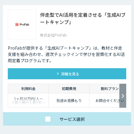
伴走型でAI活用を定着させる「生成AIブ
ートキャンプ」
株式会社ProFab
ProFabが提供する「生成AIブートキャンプ」は、教材と伴走
支援を組み合わせ、週次チェックインで学びを習慣化するAI活
用定着プログラムです。
詳細を見る
利用料金
初期費用
無料プラン
2ヶ月20万円/人〜
別途お見積もり
お問合せください
※最小催行人数5名〜
※対象ツールやカスタ
マイズ有無により料金
は変動
サービス
選択