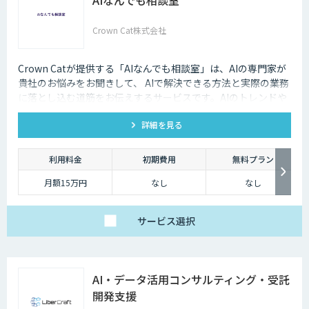
Crown Cat株式会社
Crown Catが提供する「AIなんでも相談室」は、AIの専門家が
貴社のお悩みをお聞きして、 AIで解決できる方法と実際の業務
に落とし込む道筋をお伝えするサービスです。AIのトレンドや
最新の事例はもちろん、自社にあった活用を安価にクイックに
詳細を見る
知ることができます。
利用料金
初期費用
無料プラン
月額15万円
なし
なし
サービス
選択
AI・データ活用コンサルティング・受託
開発支援