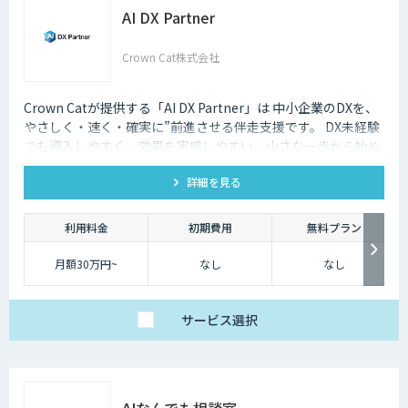
AI DX Partner
Crown Cat株式会社
Crown Catが提供する「AI DX Partner」は 中小企業のDXを、
やさしく・速く・確実に”前進させる伴走支援です。 DX未経験
でも導入しやすく、効果を実感しやすい、小さな一歩から始め
るDX支援サービスです。 AI DX Partnerは、大手企業のDX支援
詳細を見る
で培ったノウハウをベースに、 地方・中小企業のための“現実
的なDX”を設計・実装・運用まで一貫して支援いたします。 私
たちは、コンサル×開発×AIの力で、現場に寄り添った 『ちょ
利用料金
初期費用
無料プラン
うどいいDX』を実現します。
月額30万円~
なし
なし
サービス
選択
AIなんでも相談室