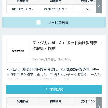
利用料金
初期費用
無料プラン
お問合せください
お問合せください
なし
サービス
選択
フィジカルAI・AIロボット向け教師デー
タ収集・作成
Datatang株式会社（Nexdata）
Nexdataは総額25億円超を投資し、延べ8,000㎡超の専用デー
タ収集工場を構築しました。工場内でのデータ収集や、一人称
視点（Ego-centric）の実環境データ収集・アノテーションか
ら、環境認識・意思決定・動作制御に対応した既製データセッ
詳細を見る
トまで、フィジカルAI開発を加速させる包括的なデータソリュ
ーションを提供いたします。
利用料金
初期費用
無料プラン