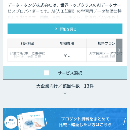
データ・タング株式会社は、世界トップクラスのAIデータサー
ビスプロバイダーです。AI(人工知能）の学習用データ整備に特
化しております。画像、音声、テキスト、動画など2.5PB以上
のアノテーション済みデータを保持、またカスタマイズデータ
詳細を見る
の収集と自動化技術を利用したアノテーションサービスを提供
しております。
利用料金
初期費用
無料プラン
少量でもOK、ご要件に
AI学習用データサンプ
なし
基づき、個別見積
ル無償提供
サービス
選択
大企業向け／該当件数 13件
プロダクト資料をまとめて
比較・確認したい方はこちら