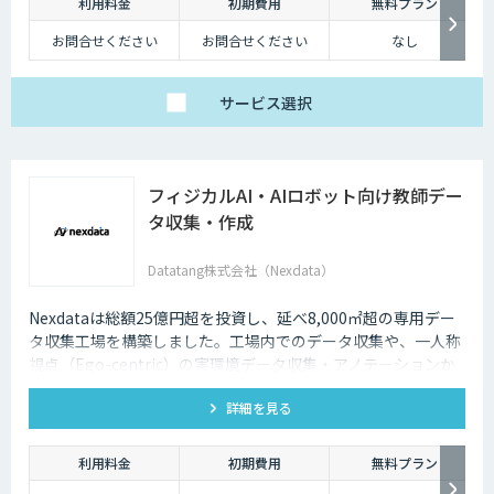
利用料金
初期費用
無料プラン
お問合せください
お問合せください
なし
サービス
選択
フィジカルAI・AIロボット向け教師デー
タ収集・作成
Datatang株式会社（Nexdata）
Nexdataは総額25億円超を投資し、延べ8,000㎡超の専用デー
タ収集工場を構築しました。工場内でのデータ収集や、一人称
視点（Ego-centric）の実環境データ収集・アノテーションか
ら、環境認識・意思決定・動作制御に対応した既製データセッ
詳細を見る
トまで、フィジカルAI開発を加速させる包括的なデータソリュ
ーションを提供いたします。
利用料金
初期費用
無料プラン