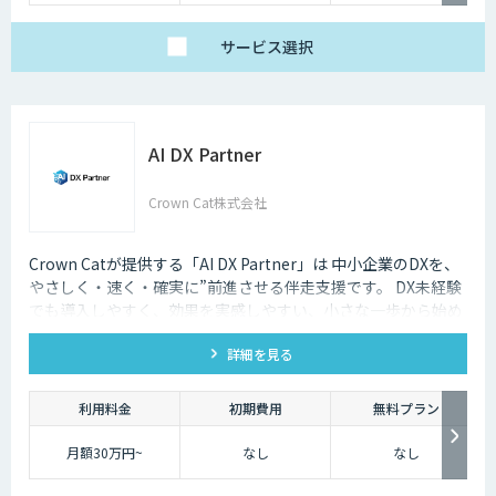
サービス
選択
AI DX Partner
Crown Cat株式会社
Crown Catが提供する「AI DX Partner」は 中小企業のDXを、
やさしく・速く・確実に”前進させる伴走支援です。 DX未経験
でも導入しやすく、効果を実感しやすい、小さな一歩から始め
るDX支援サービスです。 AI DX Partnerは、大手企業のDX支援
詳細を見る
で培ったノウハウをベースに、 地方・中小企業のための“現実
的なDX”を設計・実装・運用まで一貫して支援いたします。 私
たちは、コンサル×開発×AIの力で、現場に寄り添った 『ちょ
利用料金
初期費用
無料プラン
うどいいDX』を実現します。
月額30万円~
なし
なし