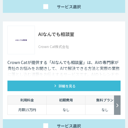
サービス
選択
AIなんでも相談室
Crown Cat株式会社
Crown Catが提供する「AIなんでも相談室」は、AIの専門家が
貴社のお悩みをお聞きして、 AIで解決できる方法と実際の業務
に落とし込む道筋をお伝えするサービスです。AIのトレンドや
最新の事例はもちろん、自社にあった活用を安価にクイックに
詳細を見る
知ることができます。
利用料金
初期費用
無料プラン
月額15万円
なし
なし
サービス
選択