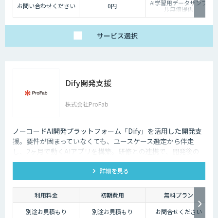
AI学習用データサンプ
お問い合わせください
0円
ル無償提供
サービス
選択
Dify開発支援
株式会社ProFab
ノーコードAI開発プラットフォーム「Dify」を活用した開発支
援。要件が固まっていなくても、ユースケース選定から伴走
し、2ヶ月で動くAIアプリを構築。研修との連携で、開発後の
内製化・自走までサポートします。
詳細を見る
利用料金
初期費用
無料プラン
別途お見積もり
別途お見積もり
お問合せください