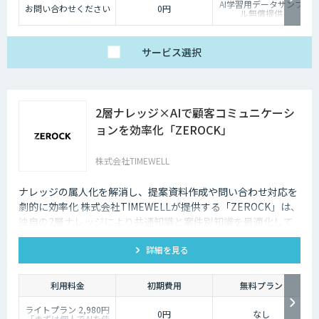
AI学習用データサンプ
お問い合わせください
0円
ル無償提供
サービス
選択
2層ナレッジ×AIで顧客コミュニケーシ
ョンを効率化「ZEROCK」
株式会社TIMEWELL
ナレッジの属人化を解消し、提案資料作成や問い合わせ対応を
劇的に効率化 株式会社TIMEWELLが提供する「ZEROCK」は、
独自の2層ナレッジにより共通知識と案件別知識を最適化して
活用できるAIエージェントです 。資料作成や返信工数を最大
詳細を見る
80%削減し、商談獲得までを自動化します。
利用料金
初期費用
無料プラン
ライトプラン 2,980円
0円
なし
「まずは個人でAIを使