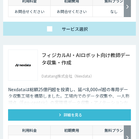
利用料金
初期費用
無料プラン
お問合せください
お問合せください
なし
サービス
選択
フィジカルAI・AIロボット向け教師デー
タ収集・作成
Datatang株式会社（Nexdata）
Nexdataは総額25億円超を投資し、延べ8,000㎡超の専用デー
タ収集工場を構築しました。工場内でのデータ収集や、一人称
視点（Ego-centric）の実環境データ収集・アノテーションか
ら、環境認識・意思決定・動作制御に対応した既製データセッ
詳細を見る
トまで、フィジカルAI開発を加速させる包括的なデータソリュ
ーションを提供いたします。
利用料金
初期費用
無料プラン