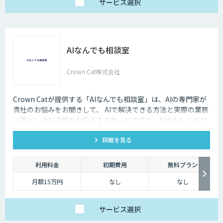
サービス
選択
AIなんでも相談室
Crown Cat株式会社
Crown Catが提供する「AIなんでも相談室」は、AIの専門家が
貴社のお悩みをお聞きして、 AIで解決できる方法と実際の業務
に落とし込む道筋をお伝えするサービスです。AIのトレンドや
最新の事例はもちろん、自社にあった活用を安価にクイックに
詳細を見る
知ることができます。
利用料金
初期費用
無料プラン
月額15万円
なし
なし
サービス
選択