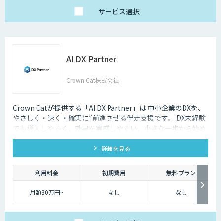
サービス
選択
AI DX Partner
Crown Cat株式会社
Crown Catが提供する「AI DX Partner」は 中小企業のDXを、
やさしく・速く・確実に”前進させる伴走支援です。 DX未経験
でも導入しやすく、効果を実感しやすい、小さな一歩から始め
るDX支援サービスです。 AI DX Partnerは、大手企業のDX支援
詳細を見る
で培ったノウハウをベースに、 地方・中小企業のための“現実
的なDX”を設計・実装・運用まで一貫して支援いたします。 私
たちは、コンサル×開発×AIの力で、現場に寄り添った 『ちょ
利用料金
初期費用
無料プラン
うどいいDX』を実現します。
月額30万円~
なし
なし