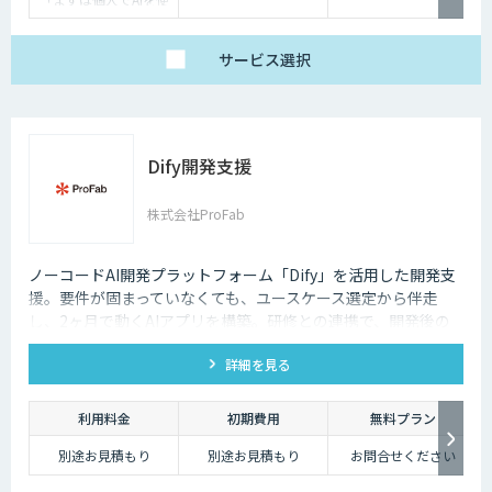
い倒したい」方に
・1名様利用
・AIチャット無制限
で、日々の壁打ちや調
サービス
選択
査を効率化
※AIスライド作成など
一部機能制限あり
スタンダードプラン
30,000円
「チームで業務を劇的
Dify開発支援
に変えたい」方に
・5名様まで一律料金
で使い放題
・全機能制限なし！ AI
株式会社ProFab
スライドも自動作成
・1名あたり実質6,000
円で、チームの生産性
を最大化
ノーコードAI開発プラットフォーム「Dify」を活用した開発支
援。要件が固まっていなくても、ユースケース選定から伴走
し、2ヶ月で動くAIアプリを構築。研修との連携で、開発後の
内製化・自走までサポートします。
詳細を見る
利用料金
初期費用
無料プラン
別途お見積もり
別途お見積もり
お問合せください