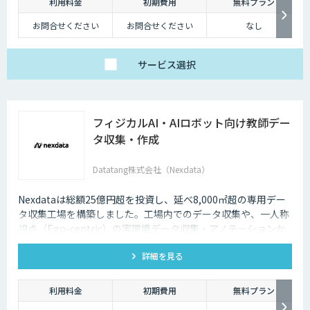
利用料金
初期費用
無料プラン
お問合せください
お問合せください
なし
サービス
選択
フィジカルAI・AIロボット向け教師デー
タ収集・作成
Datatang株式会社（Nexdata）
Nexdataは総額25億円超を投資し、延べ8,000㎡超の専用デー
タ収集工場を構築しました。工場内でのデータ収集や、一人称
視点（Ego-centric）の実環境データ収集・アノテーションか
ら、環境認識・意思決定・動作制御に対応した既製データセッ
詳細を見る
トまで、フィジカルAI開発を加速させる包括的なデータソリュ
ーションを提供いたします。
利用料金
初期費用
無料プラン