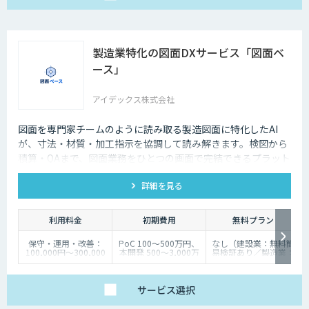
製造業特化の図面DXサービス「図面ベ
ース」
アイデックス株式会社
図面を専門家チームのように読み取る製造図面に特化したAI
が、寸法・材質・加工指示を協調して読み解きます。検図から
積算・QAまで、図面業務をひとつの画面で完結できるプラット
フォームです。
詳細を見る
利用料金
初期費用
無料プラン
保守・運用・改善：
PoC 100〜500万円、
なし（建設業：無料簡
100,000円〜300,000
本開発 500〜3,000万
易検証あり／製造業：
円／月（プランにより
円（規模・要件により
無料の技術適合診断あ
変動）
変動。
り）
各種補助金活用で実質
負担を最大1/2〜2/3に
サービス
選択
軽減可能）