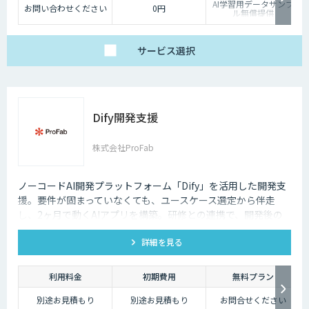
AI学習用データサンプ
お問い合わせください
0円
ル無償提供
サービス
選択
Dify開発支援
株式会社ProFab
ノーコードAI開発プラットフォーム「Dify」を活用した開発支
援。要件が固まっていなくても、ユースケース選定から伴走
し、2ヶ月で動くAIアプリを構築。研修との連携で、開発後の
内製化・自走までサポートします。
詳細を見る
利用料金
初期費用
無料プラン
別途お見積もり
別途お見積もり
お問合せください