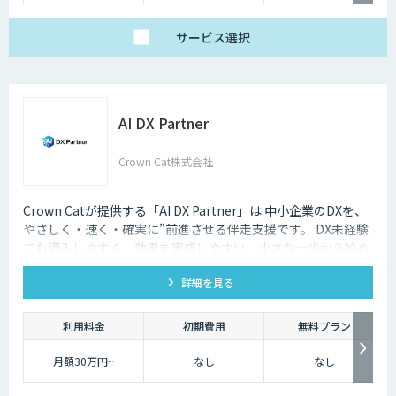
サービス
選択
AI DX Partner
Crown Cat株式会社
Crown Catが提供する「AI DX Partner」は 中小企業のDXを、
やさしく・速く・確実に”前進させる伴走支援です。 DX未経験
でも導入しやすく、効果を実感しやすい、小さな一歩から始め
るDX支援サービスです。 AI DX Partnerは、大手企業のDX支援
詳細を見る
で培ったノウハウをベースに、 地方・中小企業のための“現実
的なDX”を設計・実装・運用まで一貫して支援いたします。 私
たちは、コンサル×開発×AIの力で、現場に寄り添った 『ちょ
利用料金
初期費用
無料プラン
うどいいDX』を実現します。
月額30万円~
なし
なし