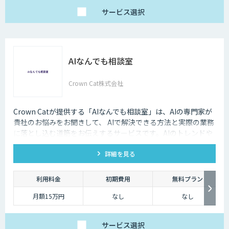
サービス
選択
AIなんでも相談室
Crown Cat株式会社
Crown Catが提供する「AIなんでも相談室」は、AIの専門家が
貴社のお悩みをお聞きして、 AIで解決できる方法と実際の業務
に落とし込む道筋をお伝えするサービスです。AIのトレンドや
最新の事例はもちろん、自社にあった活用を安価にクイックに
詳細を見る
知ることができます。
利用料金
初期費用
無料プラン
月額15万円
なし
なし
サービス
選択