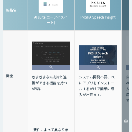
製品名
AI suite(エーアイスイ
PKSHA Speech Insight
ート)
機能
さまざまなAI技術と連
自
システム開発不要、PC
携ができる機能を持つ
A
にアプリをインストー
API群
人
ルするだけで簡単に導
度
入が出来ます。
で
要件によって異なりま