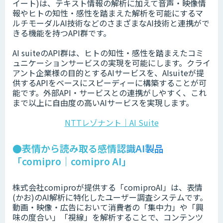
イート)は、テキスト情報の解析に加えて音声・映像情
報やヒトの知性・感性を踏まえた解析を可能にするマ
ルチモーダルAI技術などのさまざまなAI技術と連携がで
きる機能を持つAPI群です。
AI suiteのAPI群は、ヒトの知性・感性を踏まえたコミ
ュニケーションサービスの実現を可能にします。クライ
アント企業様の目的とするAIサービスを、AIsuiteが提
供するAPIをベースにスピーディーに構築することが可
能です。外部API・サービスとの連携がしやすく、これ
まで以上に自由度の高いAIサービスを実現します。
NTTレゾナント｜AI Suite
●表情から読み取る感情認識AI製品
「comipro｜comipro AI」
株式会社comiproが提供する「comiproAI」は、表情
(かお)のAI解析に特化したユーザー調査システムです。
動画・映像・広告において消費者の「集中力」や「興
味の度合い」「視線」を解析することで、コンテンツ