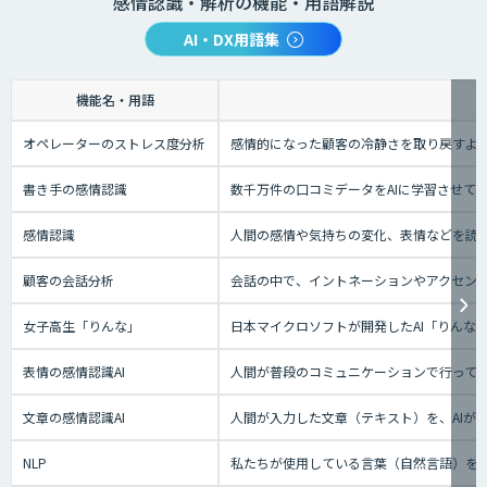
感情認識・解析の機能・用語解説
AI・DX用語集
機能名・用語
オペレーターのストレス度分析
感情的になった顧客の冷静さを取り戻すよ
書き手の感情認識
数千万件の口コミデータをAIに学習させて
感情認識
人間の感情や気持ちの変化、表情などを読
顧客の会話分析
会話の中で、イントネーションやアクセント
女子高生「りんな」
日本マイクロソフトが開発したAI「りん
表情の感情認識AI
人間が普段のコミュニケーションで行って
文章の感情認識AI
人間が入力した文章（テキスト）を、AIが
NLP
私たちが使用している言葉（自然言語）を