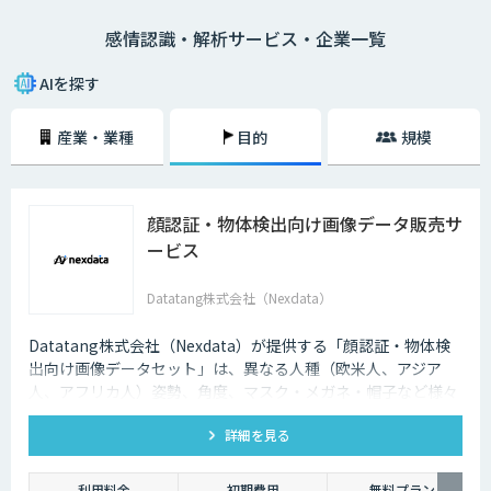
感情の認識は人間でも難しいもの。AIによる感情認識はまず、表情や顔面
感情認識・解析サービス・企業一覧
の血色の変化といった分析から始まります。ついで、声の大小、高低に加
えて周波数の変化といった音声での認識、さらには脈拍などの変化といっ
た生体情報での認識もあります。感情認識AIは、仮想パーソナルアシスタ
AIを探す
ント（VPA）やアシスタントロボットへの搭載も試みが進んでいます。ロ
ボットやバーチャルアシスタントが人間の感情を読み取ることができるよ
産業・業種
目的
規模
うになれば、ますます人に近いコミュニケーションが可能になるでしょ
う。
顔認証・物体検出向け画像データ販売サ
ービス
Datatang株式会社（Nexdata）
Datatang株式会社（Nexdata）が提供する「顔認証・物体検
出向け画像データセット」は、異なる人種（欧米人、アジア
人、アフリカ人）姿勢、角度、マスク・メガネ・帽子など様々
な状況をカバー、総計500万枚を超えています。
詳細を見る
利用料金
初期費用
無料プラン