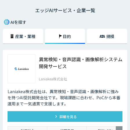
なく、データ通信量が抑えられるのでネットワークに負荷をかけないこと
エッジAIサービス・企業一覧
が大きな利点となります。通信遅延やネットワーク負荷を解消したい場合
に適したソリューションだと言えるでしょう。
AIを探す
産業・業種
目的
規模
異常検知・音声認識・画像解析システム
開発サービス
Laniakea株式会社
Laniakea株式会社は、異常検知・音声認識・画像解析に強み
を持つAI受託開発会社です。現場課題に合わせ、PoCから本番
運用まで一気通貫で支援します。
詳細を見る