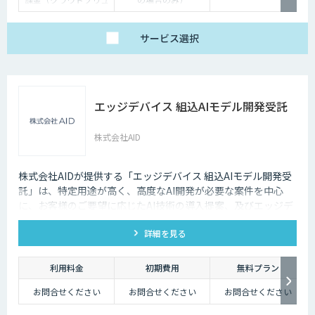
ーション）、オンプレ
ミス対応、エンジンの
一括提供など、ご要望
に応じて柔軟に対応し
サービス
選択
ます。データ処理のみ
希望する場合は、目安
として写真一枚あたり
数円程度とお考えくだ
さい。
エッジデバイス 組込AIモデル開発受託
株式会社AID
株式会社AIDが提供する「エッジデバイス 組込AIモデル開発受
託」は、特定用途が高く、高度なAI開発が必要な案件を中心
に、お客様のご要望に応じたAI技術の導入提案、及びエッジデ
バイス向けAIアルゴリズムの開発受託を行います。 Nvidia
詳細を見る
Jetson、Raspberry Pi、Google Coral TPU、ソラコム S+
Camera、Panasonic Vieureka等、多様なエッジデバイスに対
応しており、可視光カメラに加え、赤外線、LiDARセンサーの
利用料金
初期費用
無料プラン
活用経験も豊富にございます。
お問合せください
お問合せください
お問合せください