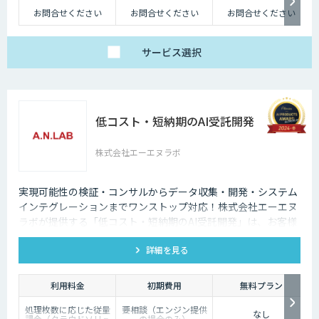
お問合せください
お問合せください
お問合せください
サービス
選択
低コスト・短納期のAI受託開発
株式会社エーエヌラボ
実現可能性の検証・コンサルからデータ収集・開発・システム
インテグレーションまでワンストップ対応！株式会社エーエヌ
ラボが提供する「低コスト・短納期のAI受託開発」は、お客様
のニーズにピッタリ合った画像AIソリューション開発します。
詳細を見る
200件以上の実績。無料トライアルもあり、初めての方でも安
心してお任せください！
利用料金
初期費用
無料プラン
処理枚数に応じた従量
要相談（エンジン提供
なし
課金（クラウドソリュ
の場合のみ）