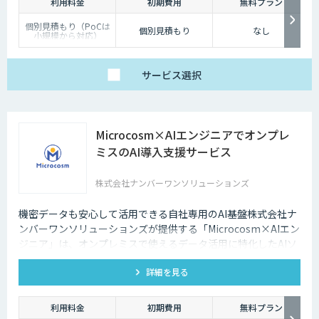
利用料金
初期費用
無料プラン
個別見積もり（PoCは
個別見積もり
なし
小規模から対応）
サービス
選択
Microcosm×AIエンジニアでオンプレ
ミスのAI導入支援サービス
株式会社ナンバーワンソリューションズ
機密データも安心して活用できる自社専用のAI基盤株式会社ナ
ンバーワンソリューションズが提供する「Microcosm×AIエン
ジニア」は、オンプレミスで使えるデータ活用に特化したAIソ
リューションをAIエンジニアが貴社の課題に合わせてカスタマ
詳細を見る
イズするサービスです。社内に眠るデータを「会社の資産」と
して生まれ変わらせることができます。
利用料金
初期費用
無料プラン