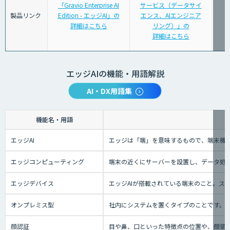
「Gravio Enterprise AI
サービス（データサイ
製品リンク
Edition - エッジAI」の
エンス、AIエンジニア
詳細はこちら
リング）」の
詳細はこちら
エッジAIの機能・用語解説
AI・DX用語集
機能名・用語
エッジAI
エッジは「端」を意味するもので、端末機械
エッジコンピューティング
端末の近くにサーバーを設置し、データ処理
エッジデバイス
エッジAIが搭載されている端末のこと。ス
オンプレミス型
社内にシステムを置くタイプのことです。
顔認証
目や鼻、口といった特徴点の位置や、顔領