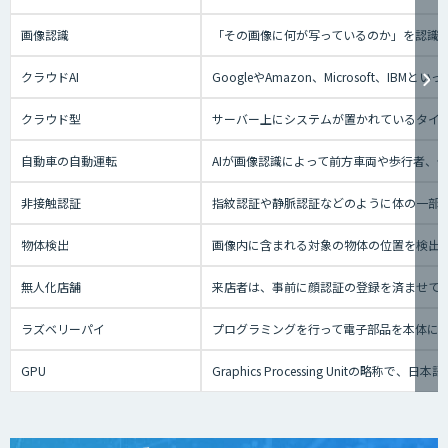
画像認識
「その画像に何が写っているのか」を認識
クラウドAI
GoogleやAmazon、Microsoft、
クラウド型
サーバー上にシステムが置かれているタイプの
自動車の自動運転
AIが画像認識によって前方車両や歩行者、
非接触認証
指紋認証や静脈認証などのように体の一部
物体検出
画像内に含まれる対象の物体の位置を検出
無人化店舗
来店者は、事前に顔認証の登録を済ませて
ラズベリーパイ
プログラミングを行って電子部品を本体に
GPU
Graphics Processing Uni