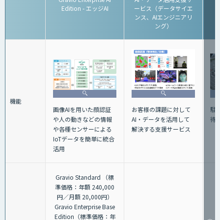
Edition - エッジAI
ービス（データサイエ
ンス、AIエンジニアリ
ング）
機能
画像AIを用いた顔認証
駐
お客様の課題に対して
や人の動きなどの情報
待
AI・データを活用して
や各種センサーによる
解決する支援サービス
IoTデータを簡単に統合
活用
Gravio Standard （標
準価格：年額 240,000
円／月額 20,000円）
Gravio Enterprise Base
Edition（標準価格：年