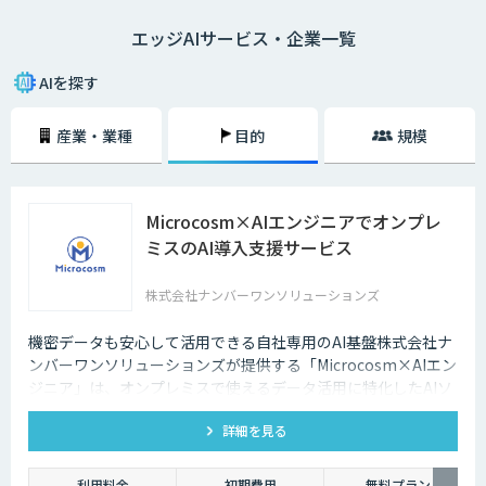
なく、データ通信量が抑えられるのでネットワークに負荷をかけないこと
エッジAIサービス・企業一覧
が大きな利点となります。通信遅延やネットワーク負荷を解消したい場合
に適したソリューションだと言えるでしょう。
AIを探す
産業・業種
目的
規模
Microcosm×AIエンジニアでオンプレ
ミスのAI導入支援サービス
株式会社ナンバーワンソリューションズ
機密データも安心して活用できる自社専用のAI基盤株式会社ナ
ンバーワンソリューションズが提供する「Microcosm×AIエン
ジニア」は、オンプレミスで使えるデータ活用に特化したAIソ
リューションをAIエンジニアが貴社の課題に合わせてカスタマ
詳細を見る
イズするサービスです。社内に眠るデータを「会社の資産」と
して生まれ変わらせることができます。
利用料金
初期費用
無料プラン