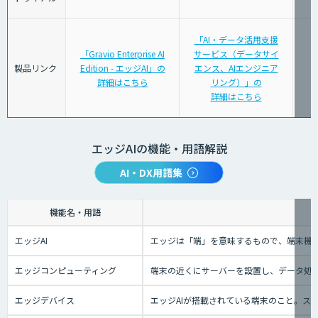
「AI・データ活用支援
「Gravio Enterprise AI
サービス（データサイ
製品リンク
Edition - エッジAI」の
エンス、AIエンジニア
詳細はこちら
リング）」の
詳細はこちら
エッジAIの機能・用語解説
AI・DX用語集
機能名・用語
エッジAI
エッジは「端」を意味するもので、端末機械
エッジコンピューティング
端末の近くにサーバーを設置し、データ処理
エッジデバイス
エッジAIが搭載されている端末のこと。ス