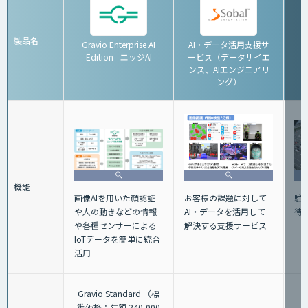
製品名
Gravio Enterprise AI
AI・データ活用支援サ
Edition - エッジAI
ービス（データサイエ
ンス、AIエンジニアリ
ング）
機能
画像AIを用いた顔認証
駐
お客様の課題に対して
や人の動きなどの情報
待
AI・データを活用して
や各種センサーによる
解決する支援サービス
IoTデータを簡単に統合
活用
Gravio Standard （標
準価格：年額 240,000