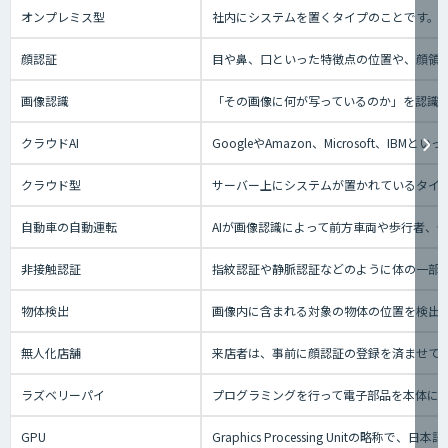
オンプレミス型
社内にシステムを置くタイプのことです。
顔認証
目や鼻、口といった特徴点の位置や、顔領
画像認識
「その画像に何が写っているのか」を認識
クラウドAI
GoogleやAmazon、Microsoft、
クラウド型
サーバー上にシステムが置かれているタイプの
自動車の自動運転
AIが画像認識によって前方車両や歩行者、
非接触認証
指紋認証や静脈認証などのように体の一部
物体検出
画像内に含まれる対象の物体の位置を検出
無人化店舗
来店者は、事前に顔認証の登録を済ませて
ラズベリーパイ
プログラミングを行って電子部品を本体に
GPU
Graphics Processing Uni