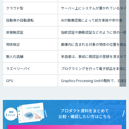
クラウド型
サーバー上にシステムが置かれているタイプの
自動車の自動運転
AIが画像認識によって前方車両や歩行者、
非接触認証
指紋認証や静脈認証などのように体の一部
物体検出
画像内に含まれる対象の物体の位置を検出
無人化店舗
来店者は、事前に顔認証の登録を済ませて
ラズベリーパイ
プログラミングを行って電子部品を本体に
GPU
Graphics Processing Uni
プロダクト資料をまとめて
比較・確認したい方はこちら