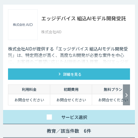
エッジデバイス 組込AIモデル開発受託
株式会社AID
株式会社AIDが提供する「エッジデバイス 組込AIモデル開発受
託」は、特定用途が高く、高度なAI開発が必要な案件を中心
に、お客様のご要望に応じたAI技術の導入提案、及びエッジデ
バイス向けAIアルゴリズムの開発受託を行います。 Nvidia
詳細を見る
Jetson、Raspberry Pi、Google Coral TPU、ソラコム S+
Camera、Panasonic Vieureka等、多様なエッジデバイスに対
応しており、可視光カメラに加え、赤外線、LiDARセンサーの
利用料金
初期費用
無料プラン
活用経験も豊富にございます。
お問合せください
お問合せください
お問合せください
サービス
選択
教育／該当件数 6件