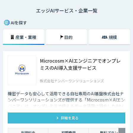
なく、データ通信量が抑えられるのでネットワークに負荷をかけないこと
エッジAIサービス・企業一覧
が大きな利点となります。通信遅延やネットワーク負荷を解消したい場合
に適したソリューションだと言えるでしょう。
AIを探す
産業・業種
目的
規模
Microcosm×AIエンジニアでオンプレ
ミスのAI導入支援サービス
株式会社ナンバーワンソリューションズ
機密データも安心して活用できる自社専用のAI基盤株式会社ナ
ンバーワンソリューションズが提供する「Microcosm×AIエン
ジニア」は、オンプレミスで使えるデータ活用に特化したAIソ
リューションをAIエンジニアが貴社の課題に合わせてカスタマ
詳細を見る
イズするサービスです。社内に眠るデータを「会社の資産」と
して生まれ変わらせることができます。
利用料金
初期費用
無料プラン