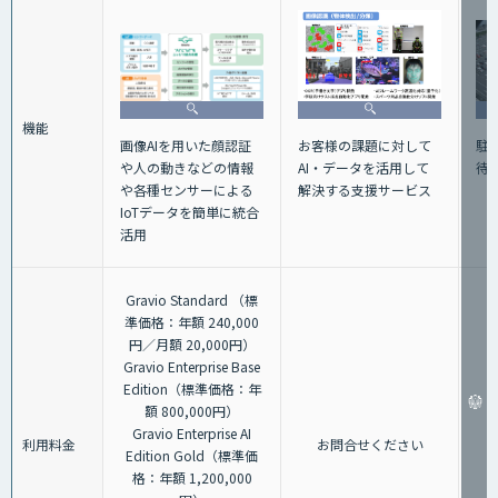
機能
画像AIを用いた顔認証
駐
お客様の課題に対して
や人の動きなどの情報
待
AI・データを活用して
や各種センサーによる
解決する支援サービス
IoTデータを簡単に統合
活用
Gravio Standard （標
準価格：年額 240,000
円／月額 20,000円）
Gravio Enterprise Base
Edition（標準価格：年
額 800,000円）
Gravio Enterprise AI
利用料金
お問合せください
Edition Gold（標準価
格：年額 1,200,000