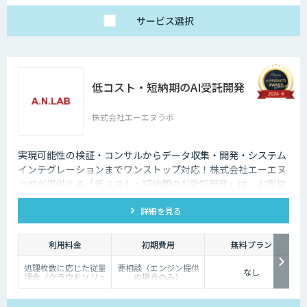
サービス
選択
低コスト・短納期のAI受託開発
株式会社エーエヌラボ
実現可能性の検証・コンサルからデータ収集・開発・システム
インテグレーションまでワンストップ対応！株式会社エーエヌ
ラボが提供する「低コスト・短納期のAI受託開発」は、お客様
のニーズにピッタリ合った画像AIソリューション開発します。
詳細を見る
200件以上の実績。無料トライアルもあり、初めての方でも安
心してお任せください！
利用料金
初期費用
無料プラン
処理枚数に応じた従量
要相談（エンジン提供
なし
課金（クラウドソリュ
の場合のみ）
ーション）、オンプレ
ミス対応、エンジンの
一括提供など、ご要望