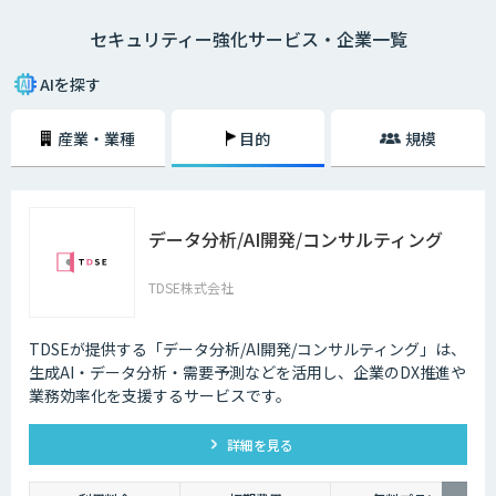
ー業界でAIが導入されている事例は数多くあります。
セキュリティー強化サービス・企業一覧
技術の進歩により、犯罪もより悪質なものへと進化してしまっているのが
現状です。その悪質な犯罪からユーザーの身を守る上でも、AIの導入は大
AIを探す
きな価値をもたらしています。
産業・業種
目的
規模
データ分析/AI開発/コンサルティング
TDSE株式会社
TDSEが提供する「データ分析/AI開発/コンサルティング」は、
生成AI・データ分析・需要予測などを活用し、企業のDX推進や
業務効率化を支援するサービスです。
詳細を見る