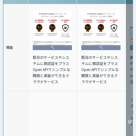
機能
画
既存のサービスやシス
既存のサービスやシス
や
テムに顔認証をプラス
テムに顔認証をプラス
や
Open APIでシンプルな
Open APIでシンプルな
I
開発と実装ができるク
開発と実装ができるク
活
ラウドサービス
ラウドサービス
Gr
準
円
Gra
E