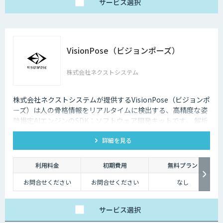
サービス
選択
VisionPose（ビジョンポーズ）
株式会社ネクストシステム
株式会社ネクストシステムが提供するVisionPose（ビジョンポ
ーズ）は人の骨格情報をリアルタイムに検出する、高精度な姿
勢推定AIエンジンのSDK：ソフトウェア開発キットです。 解析
から得た骨格データは、用途やジャンルを問わず商用利用や研
詳細を見る
究・開発に利用できます。
利用料金
初期費用
無料プラン
お問合せください
お問合せください
なし
サービス
選択