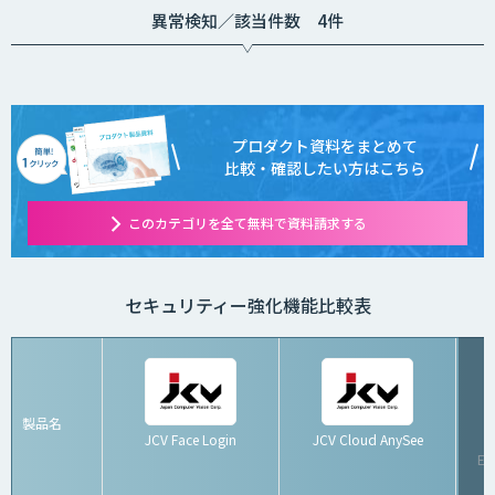
異常検知／該当件数 4件
プロダクト資料をまとめて
比較・確認したい方はこちら
このカテゴリを全て無料で資料請求する
セキュリティー強化機能比較表
製品名
JCV Face Login
JCV Cloud AnySee
G
Ed