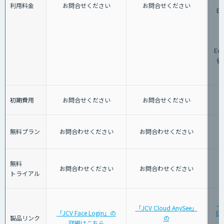
G
利用料金
お問合せください
お問合せください
Ed
格
G
Ed
価
初期費用
お問合せください
お問合せください
無料プラン
お問合わせください
お問合わせください
無料
お問合わせください
お問合わせください
トライアル
「G
「JCV Cloud AnySee」
「JCV Face Login」の
Ed
製品リンク
の
詳細はこちら