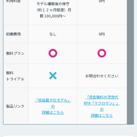
利用料金
0円
モデル構築後の保守
（約１２ヶ月程度）月
額 100,000円～
初期費用
なし
0円
無料プラン
無料
お問合わせください
トライアル
「完全無料の次世代
「収益最大化モデル」
RPA「マクロマン」」
「
製品リンク
の
の
詳細はこちら
詳細はこちら