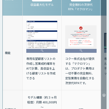
収益最大化モデル
完全無料の次世代
RPA「マクロマン」
機能
専
専用有望顧客リストの
コクー株式会社が提供
ル
作成し営業成約確率を
する「マクロマン」
不
AIで計算、高収益を上
は、プロダクト費用は
ッ
げる顧客リストを作成
一切不要の完全無料、
できる
定型業務を自動化する
次世代RPAです。
モデル構築（約３ヶ月
程度）月額 400,000円
～