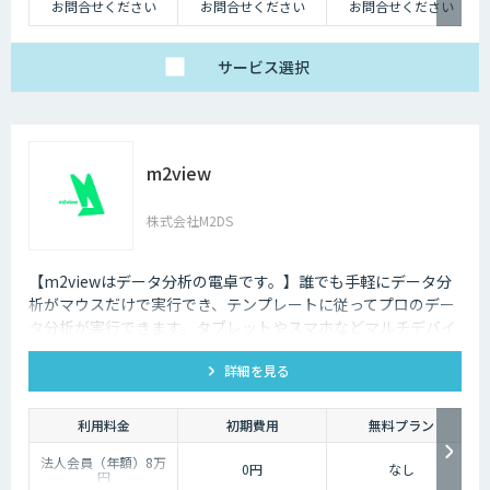
お問合せください
お問合せください
お問合せください
サービス
選択
m2view
株式会社M2DS
【m2viewはデータ分析の電卓です。】誰でも手軽にデータ分
析がマウスだけで実行でき、テンプレートに従ってプロのデー
タ分析が実行できます。タブレットやスマホなどマルチデバイ
ス対応で、ブラウザから利用できます。現状分析や需要予測な
詳細を見る
ど高度なデータ分析があなたの社内で実現できます。
利用料金
初期費用
無料プラン
法人会員（年額）8万
0円
なし
円