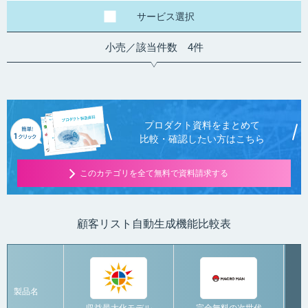
（約１２ヶ月程度）月
額 100,000円～
サービス
選択
小売／該当件数 4件
プロダクト資料をまとめて
比較・確認したい方はこちら
このカテゴリを全て無料で資料請求する
顧客リスト自動生成機能比較表
製品名