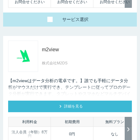
お問合せください
お問合せください
お問合せください
サービス
選択
m2view
株式会社M2DS
【m2viewはデータ分析の電卓です。】誰でも手軽にデータ分
析がマウスだけで実行でき、テンプレートに従ってプロのデー
タ分析が実行できます。タブレットやスマホなどマルチデバイ
ス対応で、ブラウザから利用できます。現状分析や需要予測な
詳細を見る
ど高度なデータ分析があなたの社内で実現できます。
利用料金
初期費用
無料プラン
法人会員（年額）8万
0円
なし
円