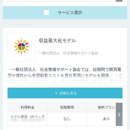
サービス
選択
収益最大化モデル
一般社団法人 社会整備サポート協会
・一般社団法人 社会整備サポート協会では、短期間で購買履
歴や属性から有望顧客リストを貴社専用にモデルを開発。 ・こ
んなお客様におすすめ→ひと通りの情報収集が終了し、具体的
なモデル開発を検討しているお客様。
詳細を見る
利用料金
初期費用
無料プラン
モデル構築（約３ヶ月
なし
あり
程度）月額 400,000円
～
モデル構築後の保守