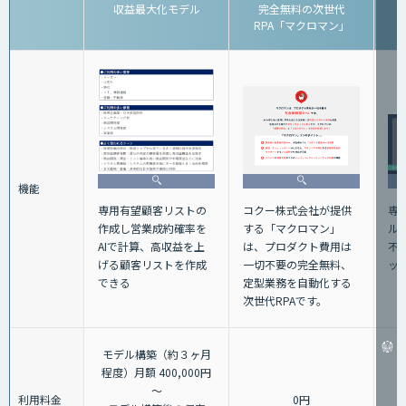
収益最大化モデル
完全無料の次世代
RPA「マクロマン」
機能
専
専用有望顧客リストの
コクー株式会社が提供
ル
作成し営業成約確率を
する「マクロマン」
不
AIで計算、高収益を上
は、プロダクト費用は
ッ
げる顧客リストを作成
一切不要の完全無料、
できる
定型業務を自動化する
次世代RPAです。
モデル構築（約３ヶ月
程度）月額 400,000円
～
利用料金
0円