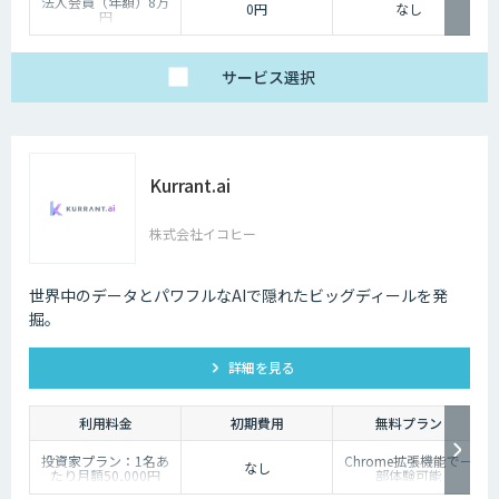
法人会員（年額）8万
0円
なし
円
サービス
選択
Kurrant.ai
株式会社イコヒー
世界中のデータとパワフルなAIで隠れたビッグディールを発
掘。
詳細を見る
利用料金
初期費用
無料プラン
投資家プラン：1名あ
Chrome拡張機能で一
なし
たり月額50,000円
部体験可能
企業プラン：ご相談く