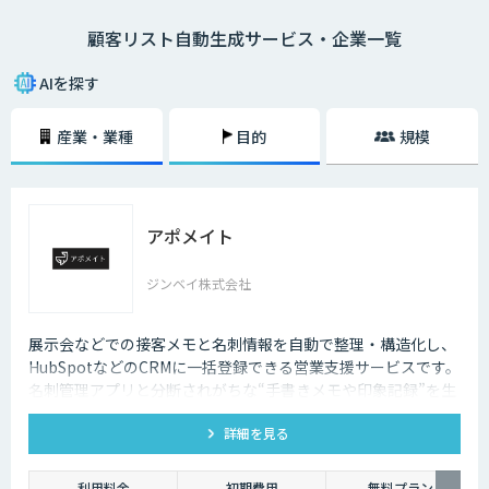
せん。この作業をAIに任せることで、必要なリストを短時間で正確に生成
顧客リスト自動生成サービス・企業一覧
することができるようになります。
AIを探す
産業・業種
目的
規模
アポメイト
ジンベイ株式会社
展示会などでの接客メモと名刺情報を自動で整理・構造化し、
HubSpotなどのCRMに一括登録できる営業支援サービスです。
名刺管理アプリと分断されがちな“手書きメモや印象記録”を生
成AIで読み取ります。
詳細を見る
利用料金
初期費用
無料プラン