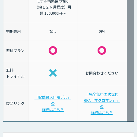
モデル構築後の保守
（約１２ヶ月程度）月
額 100,000円～
初期費用
なし
0円
無料プラン
無料
お問合わせください
トライアル
「完全無料の次世代
「収益最大化モデル」
RPA「マクロマン」」
「
製品リンク
の
の
詳細はこちら
詳細はこちら