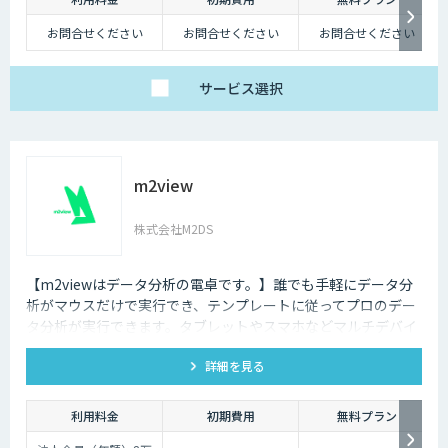
お問合せください
お問合せください
お問合せください
サービス
選択
m2view
株式会社M2DS
【m2viewはデータ分析の電卓です。】誰でも手軽にデータ分
析がマウスだけで実行でき、テンプレートに従ってプロのデー
タ分析が実行できます。タブレットやスマホなどマルチデバイ
ス対応で、ブラウザから利用できます。現状分析や需要予測な
詳細を見る
ど高度なデータ分析があなたの社内で実現できます。
利用料金
初期費用
無料プラン