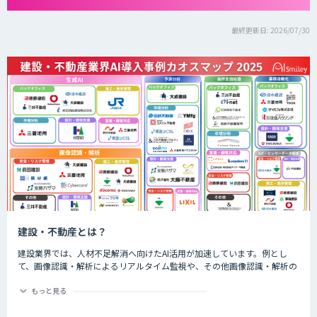
最終更新日: 2026/07/30
建設・不動産とは？
建設業界では、人材不足解消へ向けたAI活用が加速しています。例とし
て、画像認識・解析によるリアルタイム監視や、その他画像認識・解析の
精度向上などによる予知保全の自動化が進んでいます。また、工程管理、
技術継承・ナレッジ共有のシーンでもAIサービスが多く活用されていま
もっと見る
す。 不動産業界では、AIによる市場分析や査定・融資審査の高度化、顧客
対応等においてAIが活用されています。例として、従来の査定業務では過