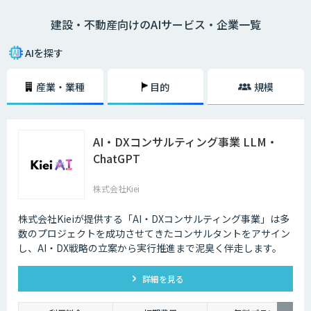
去の取引データや市場動向の調査に多くの時間を要していましたが、AIを
建設・不動産向けのAIサービス・企業一覧
活用することで膨大なデータをリアルタイムに分析し、迅速かつ精度の高
い物件査定が可能となっています。
AIを探す
産業・業種
目的
規模
AI・DXコンサルティング事業 LLM・
ChatGPT
株式会社Kiei
株式会社Kieiが提供する「AI・DXコンサルティング事業」は多
数のプロジェクトを成功させてきたコンサルタントをアサイン
し、AI・DX戦略の立案から実行推進まで泥臭く伴走します。
詳細を見る