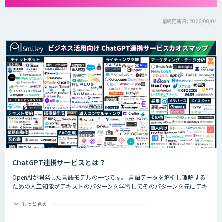
最終更新日: 2026/08/04
ChatGPT連携サービスとは？
OpenAIが開発した言語モデルの一つです。 言語データを解析し理解する
ための人工知能がテキストのパターンを学習してそのパターンを元にテキ
ストを生成したり自然言語のタスクを実行したりすることができます。
ChatGPTの最大の特徴として、人間との自然な対話を模倣することがで
もっと見る
き、多くの企業や研究者によりさまざまな応用分野で活用されています。