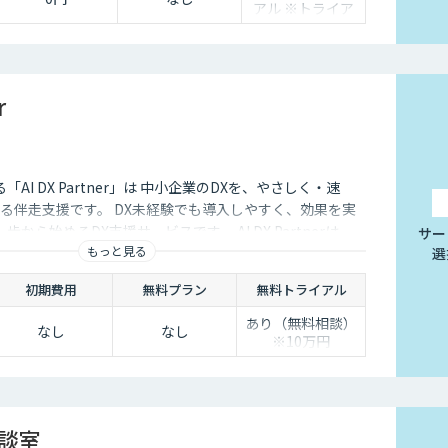
アル ※トライア
ル終了後は自動課
金
r
する「AI DX Partner」は 中小企業のDXを、やさしく・速
る伴走支援です。 DX未経験でも導入しやすく、効果を実
から始めるDX支援サービスです。 AI DX Partnerは、
サー
もっと見る
選
培ったノウハウをベースに、 地方・中小企業のための“現
実装・運用まで一貫して支援いたします。 私たちは、コン
初期費用
無料プラン
無料トライアル
で、現場に寄り添った 『ちょうどいいDX』を実現します。
あり（無料相談）
なし
なし
※10万円
相談室