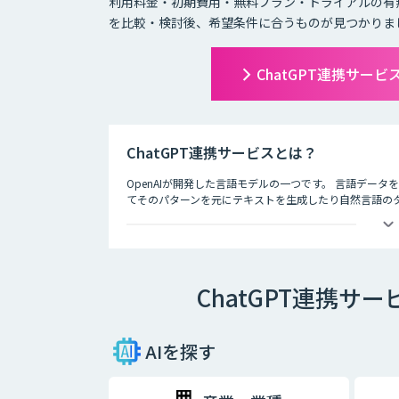
利用料金・初期費用・無料プラン・トライアルの有
を比較・検討後、希望条件に合うものが見つかりま
ChatGPT連携サー
ChatGPT連携サービスとは？
OpenAIが開発した言語モデルの一つです。 言語デー
てそのパターンを元にテキストを生成したり自然言語のタス
徴として、人間との自然な対話を模倣することができ、
す。
ChatGPT連携
AIを探す