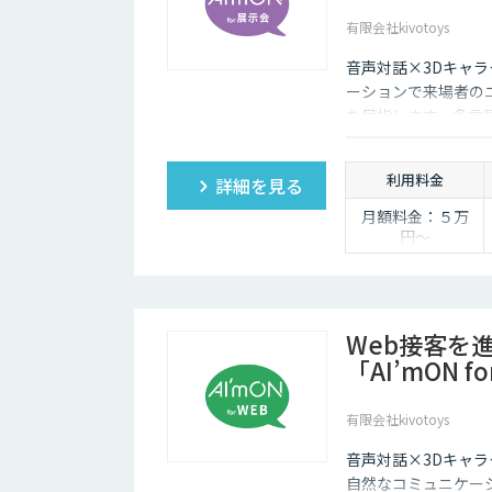
有限会社kivotoys
音声対話×3Dキャラ
ーションで来場者の
を目指します。多言
取得・分析で展示会
利用料金
詳細を見る
月額料金：５万
円〜
Web接客を
「AI’mON f
有限会社kivotoys
音声対話×3Dキャラ
自然なコミュニケー