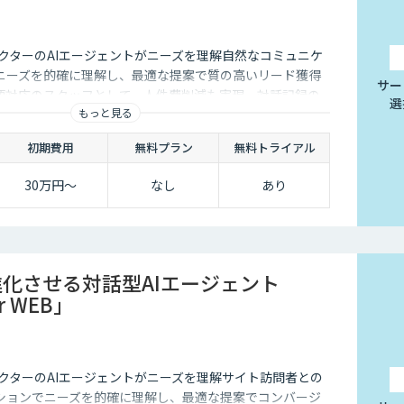
クターのAIエージェントがニーズを理解自然なコミュニケ
ニーズを的確に理解し、最適な提案で質の高いリード獲得
サー
語対応のスタッフとして、人件費削減も実現。対話記録の
選
もっと見る
後の追客も確実な成果へ。
初期費用
無料プラン
無料トライアル
30万円〜
なし
あり
進化させる対話型AIエージェント
or WEB」
クターのAIエージェントがニーズを理解サイト訪問者との
ションでニーズを的確に理解し、最適な提案でコンバージ