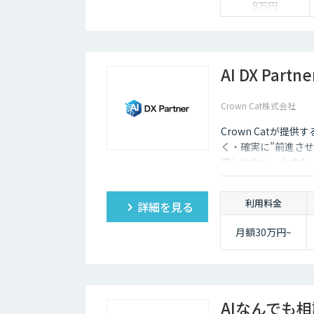
8万円
AI DX Partne
Crown Cat株式会社
Crown Catが提供
く・確実に”前進させ
感しやすい、小さな一歩
大手企業のDX支援で
実的なDX”を設計・
利用料金
詳細を見る
サル×開発×AIの力
月額30万円~
AIなんでも