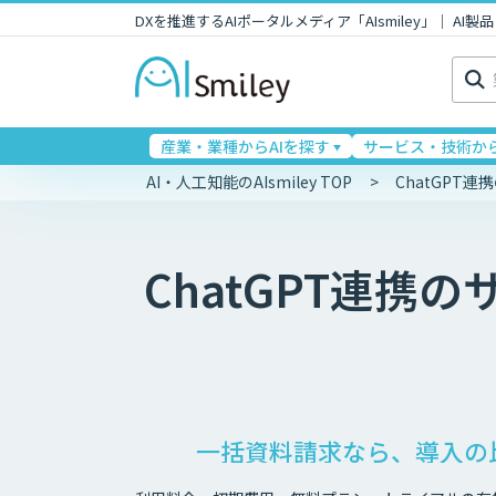
DXを推進するAIポータルメディア「AIsmiley」｜ A
検
索:
産業・業種からAIを探す
サービス・技術から
AI・人工知能のAIsmiley TOP
ChatGPT
ChatGPT連携
の
一括資料請求なら、導入の