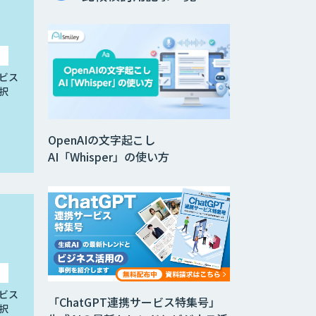
ビス
択
OpenAIの文字起こし
AI「Whisper」の使い方
ビス
「ChatGPT連携サービス特集号」
択