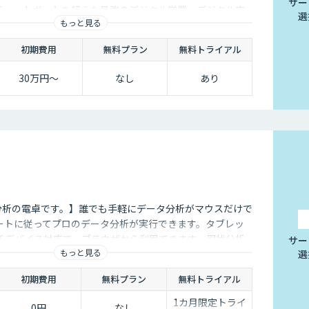
サー
チャットボットを超えた最強のデジタル営業、デジタル広
選
もっと見る
初期費用
無料プラン
無料トライアル
30万円〜
なし
あり
タ分析の電卓です。】誰でも手軽にデータ分析がマウスだけで
ートに従ってプロのデータ分析が実行できます。タブレッ
チデバイス対応で、ブラウザから利用できます。現状分析
サー
もっと見る
選
なデータ分析があなたの社内で実現できます。
初期費用
無料プラン
無料トライアル
1カ月限定トライ
0円
なし