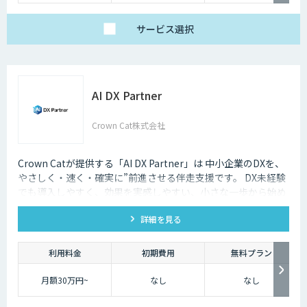
サービス
選択
AI DX Partner
Crown Cat株式会社
Crown Catが提供する「AI DX Partner」は 中小企業のDXを、
やさしく・速く・確実に”前進させる伴走支援です。 DX未経験
でも導入しやすく、効果を実感しやすい、小さな一歩から始め
るDX支援サービスです。 AI DX Partnerは、大手企業のDX支援
詳細を見る
で培ったノウハウをベースに、 地方・中小企業のための“現実
的なDX”を設計・実装・運用まで一貫して支援いたします。 私
たちは、コンサル×開発×AIの力で、現場に寄り添った 『ちょ
利用料金
初期費用
無料プラン
うどいいDX』を実現します。
月額30万円~
なし
なし