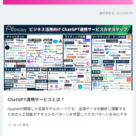
最終更新日: 2026/08/04
ChatGPT連携サービスとは？
OpenAIが開発した言語モデルの一つです。 言語データを解析し理解する
ための人工知能がテキストのパターンを学習してそのパターンを元にテキ
ストを生成したり自然言語のタスクを実行したりすることができます。
ChatGPTの最大の特徴として、人間との自然な対話を模倣することがで
もっと見る
き、多くの企業や研究者によりさまざまな応用分野で活用されています。