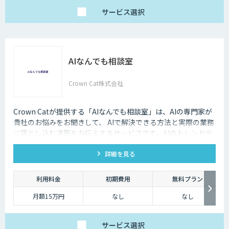
サービス
選択
AIなんでも相談室
Crown Cat株式会社
Crown Catが提供する「AIなんでも相談室」は、AIの専門家が
貴社のお悩みをお聞きして、 AIで解決できる方法と実際の業務
に落とし込む道筋をお伝えするサービスです。AIのトレンドや
最新の事例はもちろん、自社にあった活用を安価にクイックに
詳細を見る
知ることができます。
利用料金
初期費用
無料プラン
月額15万円
なし
なし
サービス
選択