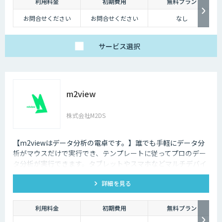
利用料金
初期費用
無料プラン
お問合せください
お問合せください
なし
サービス
選択
m2view
株式会社M2DS
【m2viewはデータ分析の電卓です。】誰でも手軽にデータ分
析がマウスだけで実行でき、テンプレートに従ってプロのデー
タ分析が実行できます。タブレットやスマホなどマルチデバイ
ス対応で、ブラウザから利用できます。現状分析や需要予測な
詳細を見る
ど高度なデータ分析があなたの社内で実現できます。
利用料金
初期費用
無料プラン