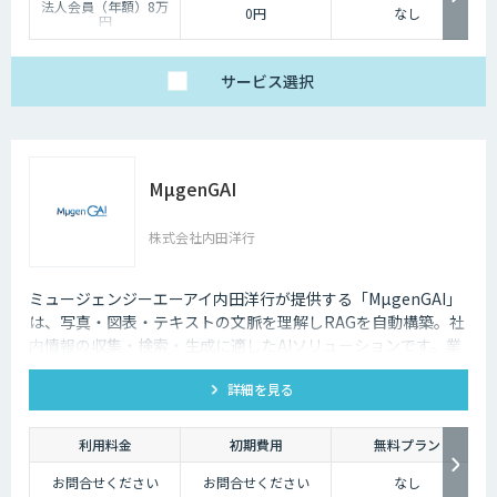
法人会員（年額）8万
0円
なし
円
サービス
選択
MµgenGAI
株式会社内田洋行
ミュージェンジーエーアイ内田洋行が提供する「MµgenGAI」
は、写真・図表・テキストの文脈を理解しRAGを自動構築。社
内情報の収集・検索・生成に適したAIソリューションです。業
種を問わず業務効率とナレッジ活用を支援します。
詳細を見る
利用料金
初期費用
無料プラン
お問合せください
お問合せください
なし