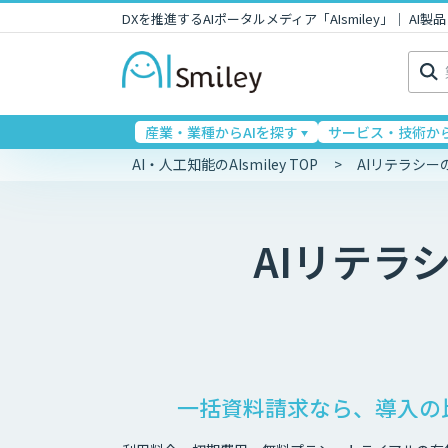
DXを推進するAIポータルメディア「AIsmiley」｜ A
検
索:
産業・業種からAIを探す
サービス・技術から
AI・人工知能のAIsmiley TOP
AIリテラシ
AIリテラ
一括資料請求なら、導入の