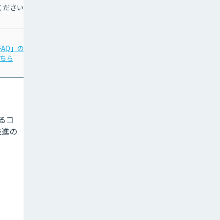
ください
「AI/DX顧問サービス」
FAQ」の
の
ちら
詳細はこちら
よるコ
推進の