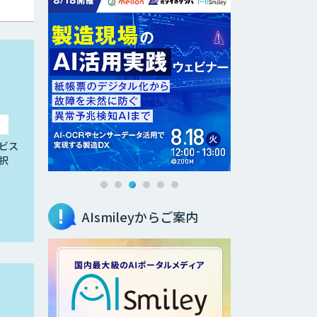
ビス
択
AIsmileyからご案内