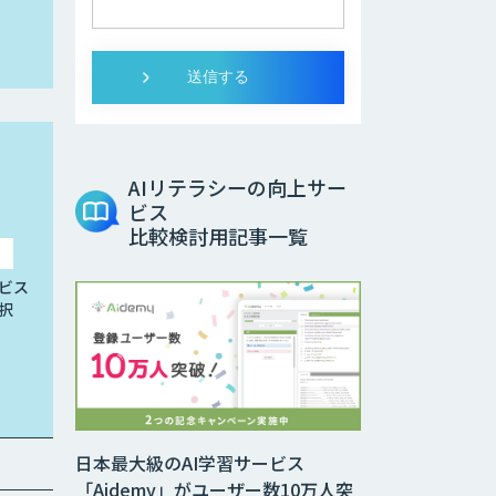
AIリテラシーの向上サー
ビス
比較検討用記事一覧
ビス
択
日本最大級のAI学習サービス
「Aidemy」がユーザー数10万人突