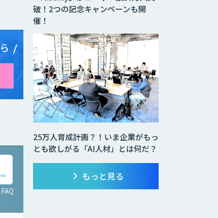
破！2つの記念キャンペーンも開
催！
ら
25万人育成計画？！いま企業がもっ
とも欲しがる「AI人材」とは何だ？
もっと見る
 FAQ
AI/DX顧問サービス