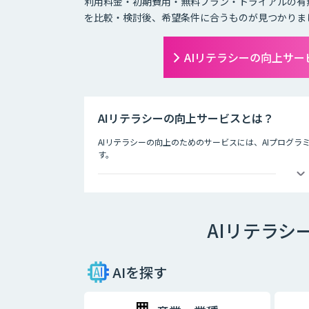
利用料金・初期費用・無料プラン・トライアルの有
を比較・検討後、希望条件に合うものが見つかりま
AIリテラシーの向上サ
AIリテラシーの向上サービスとは？
AIリテラシーの向上のためのサービスには、AIプログ
す。
情報処理推進機構の調べでは、AI人材の獲得・確保状況につい
「AI人材はいないが、獲得・確保を検討している」と回答
いない。確保・獲得の予定はない。未検討」と回答していま
クトのマネジメントができない、AIの活用アイデアが出
AIリテラシ
切です。
AIを探す