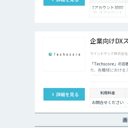
1アカウント3000
円（5アカウント
より）
企業向けDXス
マインドテック株式会社
「Techscore
り、各職域における
が可能です。またメ
PJメンバーの選定に
利用料金
詳細を見る
お問合せください
画