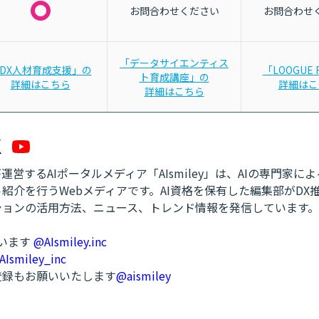
お問合わせください
お問合わせ
「データサイエンティス
DX人材育成支援」の
「LOOGUE 
ト育成講座」の
詳細はこちら
詳細はこ
詳細はこちら
営するAIポータルメディア「AIsmiley」は、AIの専門家に
紹介を行うWebメディアです。AI資格を保有した編集部がDX
ションの活用方法、ニュース、トレンド情報を発信しています。
ています
@AIsmiley.inc
AIsmiley_inc
ル登録もお願いいたします
@aismiley