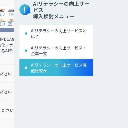
AIリテラシーの向上サー
ビス
導入検討メニュー
AIリテラシーの向上サービスと
は？
PDCA問
AIを軸としてあらゆる企
動化・ナレ
業と組織のDXを サポー
AIリテラシーの向上サービス・
るAIチャ
トするHEROZの『AI/DX
企業一覧
顧問サービス』
AIリテラシーの向上サービス機
能比較表
ださい
月額 500,000円
ださい
お問合せください
ください