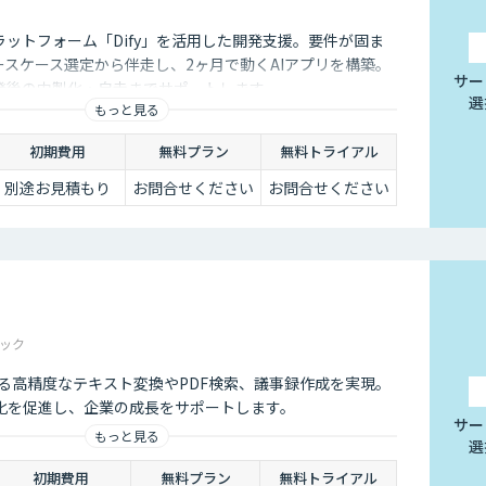
ラットフォーム「Dify」を活用した開発支援。要件が固ま
ースケース選定から伴走し、2ヶ月で動くAIアプリを構築。
サー
発後の内製化・自走までサポートします。
選
もっと見る
初期費用
無料プラン
無料トライアル
別途お見積もり
お問合せください
お問合せください
ック
Iによる高精度なテキスト変換やPDF検索、議事録作成を実現。
化を促進し、企業の成長をサポートします。
サー
もっと見る
選
初期費用
無料プラン
無料トライアル