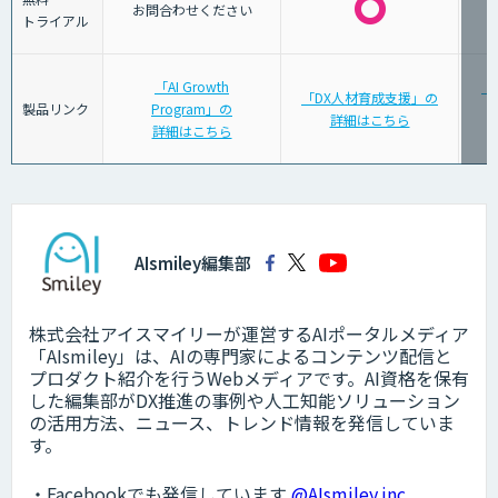
お問合わせください
トライアル
「AI Growth
「
「DX人材育成支援」の
製品リンク
Program」の
詳細はこちら
詳細はこちら
AIsmiley編集部
株式会社アイスマイリーが運営するAIポータルメディア
「AIsmiley」は、AIの専門家によるコンテンツ配信と
プロダクト紹介を行うWebメディアです。AI資格を保有
した編集部がDX推進の事例や人工知能ソリューション
の活用方法、ニュース、トレンド情報を発信していま
す。
・Facebookでも発信しています
@AIsmiley.inc