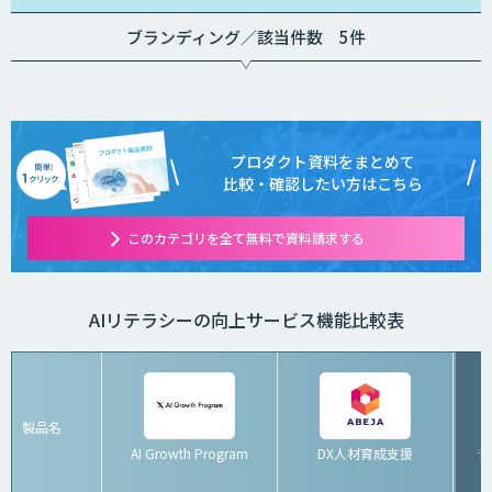
ブランディング／該当件数 5件
プロダクト資料をまとめて
比較・確認したい方はこちら
このカテゴリを全て無料で資料請求する
AIリテラシーの向上サービス機能比較表
製品名
AI Growth Program
DX人材育成支援
デ