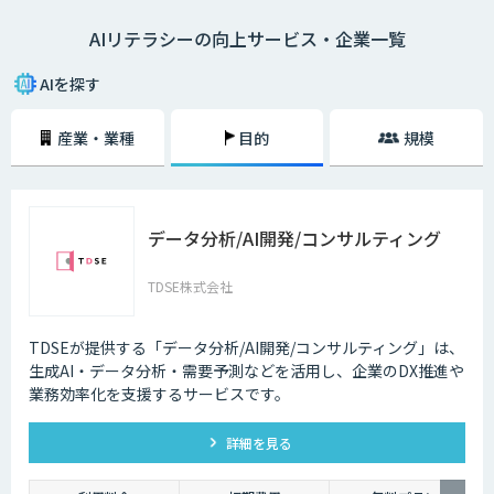
ては82%が「AI人材はいない。確保・獲得の予定はない。未検討」と回答
AIリテラシーの向上サービス・企業一覧
しています。 AIを扱えるエンジニアがいない、AIを導入するプロジェクト
のマネジメントができない、AIの活用アイデアが出ないなどの課題を解決
するには、チームのAIリテラシー向上が大切です。
AIを探す
産業・業種
目的
規模
データ分析/AI開発/コンサルティング
TDSE株式会社
TDSEが提供する「データ分析/AI開発/コンサルティング」は、
生成AI・データ分析・需要予測などを活用し、企業のDX推進や
業務効率化を支援するサービスです。
詳細を見る