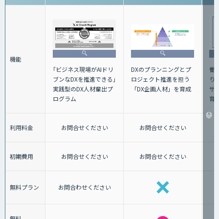
機能
｢ビジネス現場がAIドリ
働
DXのプランニングとプ
ブンなDXを推進できる｣
り
ロジェクト推進を担う
実践型のDX人材輩出プ
サ
「DX企画人材」を育成
ログラム
育
利用料金
お問合せください
お問合せください
初期費用
お問合せください
お問合せください
無料プラン
お問合わせください
無料