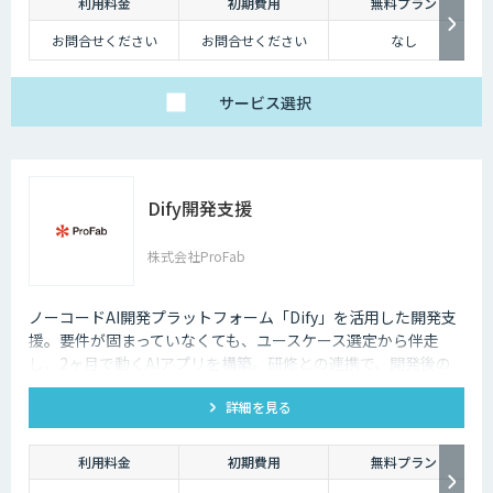
利用料金
初期費用
無料プラン
お問合せください
お問合せください
なし
サービス
選択
Dify開発支援
株式会社ProFab
ノーコードAI開発プラットフォーム「Dify」を活用した開発支
援。要件が固まっていなくても、ユースケース選定から伴走
し、2ヶ月で動くAIアプリを構築。研修との連携で、開発後の
内製化・自走までサポートします。
詳細を見る
利用料金
初期費用
無料プラン