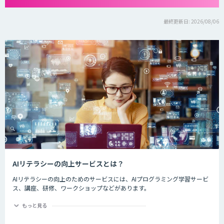
最終更新日: 2026/08/06
AIリテラシーの向上サービスとは？
AIリテラシーの向上のためのサービスには、AIプログラミング学習サービ
ス、講座、研修、ワークショップなどがあります。
情報処理推進機構の調べでは、AI人材の獲得・確保状況についてIT企業の
もっと見る
14.3%が「AI人材はいる」と回答し、28.4%が「AI人材はいないが、獲
得・確保を検討している」と回答しています。また、ユーザー企業におい