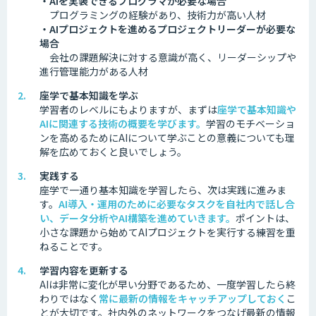
・AIを実装できるプログラマが必要な場合
プログラミングの経験があり、技術力が高い人材
・AIプロジェクトを進めるプロジェクトリーダーが必要な
場合
会社の課題解決に対する意識が高く、リーダーシップや
進行管理能力がある人材
座学で基本知識を学ぶ
学習者のレベルにもよりますが、まずは
座学で基本知識や
AIに関連する技術の概要を学びます。
学習のモチベーショ
ンを高めるためにAIについて学ぶことの意義についても理
解を広めておくと良いでしょう。
実践する
座学で一通り基本知識を学習したら、次は実践に進みま
す。
AI導入・運用のために必要なタスクを自社内で話し合
い、データ分析やAI構築を進めていきます。
ポイントは、
小さな課題から始めてAIプロジェクトを実行する練習を重
ねることです。
学習内容を更新する
AIは非常に変化が早い分野であるため、一度学習したら終
わりではなく
常に最新の情報をキャッチアップしておく
こ
とが大切です。
社内外のネットワークをつなげ最新の情報