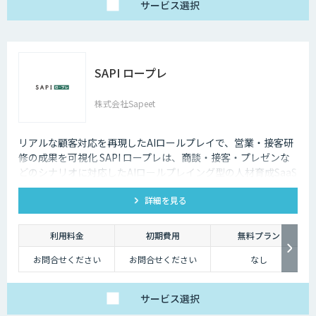
サービス
選択
SAPI ロープレ
株式会社Sapeet
リアルな顧客対応を再現したAIロールプレイで、営業・接客研
修の成果を可視化 SAPI ロープレは、商談・接客・プレゼンな
どのシナリオに対応したAIロールプレイング型の人材育成SaaS
です。 AIアバターとの実践トレーニングと動画フィードバック
詳細を見る
により、新人・中途スタッフの早期戦力化と教育の属人化解消
を支援します。
利用料金
初期費用
無料プラン
お問合せください
お問合せください
なし
サービス
選択