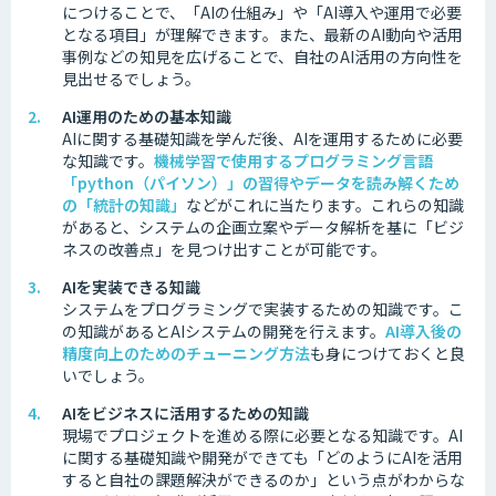
につけることで、「AIの仕組み」や「AI導入や運用で必要
となる項目」が理解できます。また、最新のAI動向や活用
事例などの知見を広げることで、自社のAI活用の方向性を
見出せるでしょう。
AI運用のための基本知識
AIに関する基礎知識を学んだ後、AIを運用するために必要
な知識です。
機械学習で使用するプログラミング言語
「python（パイソン）」の習得やデータを読み解くため
の「統計の知識」
などがこれに当たります。これらの知識
があると、システムの企画立案やデータ解析を基に「ビジ
ネスの改善点」を見つけ出すことが可能です。
AIを実装できる知識
システムをプログラミングで実装するための知識です。
こ
の知識があるとAIシステムの開発を行えます。
AI導入後の
精度向上のためのチューニング方法
も身につけておくと良
いでしょう。
AIをビジネスに活用するための知識
現場でプロジェクトを進める際に必要となる知識です。
AI
に関する基礎知識や開発ができても「どのようにAIを活用
すると自社の課題解決ができるのか」という点がわからな