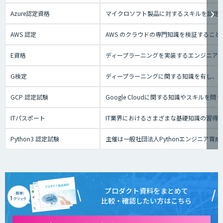
Azure認定資格
マイクロソフト製品に対するスキルを認定す
AWS 認定
AWS のクラウドの専門知識を検証するこ
E資格
ディープラーニングを実装するエンジニアの
G検定
ディープラーニングに関する知識を有し、
GCP 認定試験
Google Cloudに関する知識やスキ
ITパスポート
IT業界におけるさまざまな基礎知識の習得
Python3 認定試験
主催は一般社団法人Pythonエンジニア
プロダクト資料をまとめて
比較・確認したい方はこちら