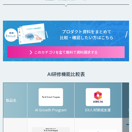
プロダクト資料をまとめて
比較・確認したい方はこちら
このカテゴリを全て無料で資料請求する
AI研修機能比較表
製品名
AI Growth Program
DX人材育成支援
S