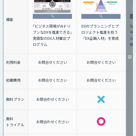
機能
DXのプランニングとプ
S
｢ビジネス現場がAIドリ
ロジェクト推進を担う
今
ブンなDXを推進できる｣
「DX企画人材」を育成
ル
実践型のDX人材輩出プ
析
ログラム
利用料金
お問合せください
お問合せください
初期費用
お問合せください
お問合せください
無料プラン
お問合わせください
無料
お問合わせください
トライアル