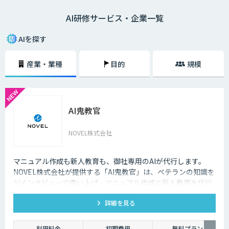
トができない、AIの活用アイデアが出ないなどの課題を解決することで、
AI研修サービス・企業一覧
AIプロジェクトを推進するチームを作ることができるでしょう。
AIを探す
産業・業種
目的
規模
AI鬼教官
NOVEL株式会社
マニュアル作成も新人教育も、御社専用のAIが代行します。
NOVEL株式会社が提供する「AI鬼教官」は、ベテランの知識を
AIインタビューで吸い上げ、マニュアル作成と新人教育を代行
するAI教育係です。24時間・出典つきで新人の質問に答えま
詳細を見る
す。
利用料金
初期費用
無料プラン