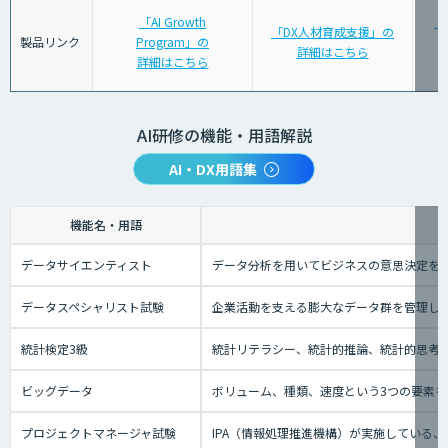
「AI Growth
「
「DX人材育成支援」の
製品リンク
Program」の
詳細はこちら
詳細はこちら
AI研修の機能・用語解説
AI・DX用語集
機能名・用語
データサイエンティスト
データ分析を用いてビジネスの意思決定を
データスペシャリスト試験
企業活動を支える膨大なデータ群を管理し
統計検定3級
統計リテラシー、統計的推論、統計的思考の
ビッグデータ
ボリューム、種類、速度という3つの要素を
プロジェクトマネージャ試験
IPA（情報処理推進機構）が実施している