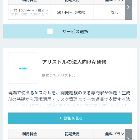
月額 10万円〜（税別・
50万円〜（税別）
なし
規模／利用人数により
個別見積）
サービス
選択
アリストルの法人向けAI研修
株式会社アリストル
現場で使えるAIスキルを、開発経験のある専門家が伴走！生成
AIの基礎から現場活用・リスク管理まで一気通貫で支援する法
人向けAI研修です。累計1万人以上の受講実績を持つAI活用の
専門家が、貴社の課題に合わせた研修を設計し、現場でのAI定
詳細を見る
着を伴走します。
利用料金
初期費用
無料プラン