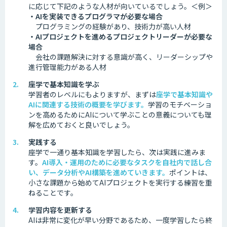
に応じて下記のような人材が向いているでしょう。
＜例＞
・AIを実装できるプログラマが必要な場合
プログラミングの経験があり、技術力が高い人材
・AIプロジェクトを進めるプロジェクトリーダーが必要な
場合
会社の課題解決に対する意識が高く、リーダーシップや
進行管理能力がある人材
座学で基本知識を学ぶ
学習者のレベルにもよりますが、まずは
座学で基本知識や
AIに関連する技術の概要を学びます。
学習のモチベーショ
ンを高めるためにAIについて学ぶことの意義についても理
解を広めておくと良いでしょう。
実践する
座学で一通り基本知識を学習したら、次は実践に進みま
す。
AI導入・運用のために必要なタスクを自社内で話し合
い、データ分析やAI構築を進めていきます。
ポイントは、
小さな課題から始めてAIプロジェクトを実行する練習を重
ねることです。
学習内容を更新する
AIは非常に変化が早い分野であるため、一度学習したら終