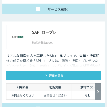
サービス
選択
SAPI ロープレ
株式会社Sapeet
リアルな顧客対応を再現したAIロールプレイで、営業・接客研
修の成果を可視化 SAPI ロープレは、商談・接客・プレゼンな
どのシナリオに対応したAIロールプレイング型の人材育成SaaS
です。 AIアバターとの実践トレーニングと動画フィードバック
詳細を見る
により、新人・中途スタッフの早期戦力化と教育の属人化解消
を支援します。
利用料金
初期費用
無料プラン
お問合せください
お問合せください
なし