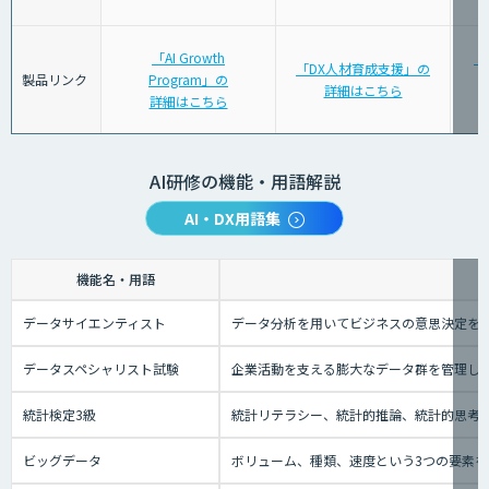
「AI Growth
「
「DX人材育成支援」の
製品リンク
Program」の
詳細はこちら
詳細はこちら
AI研修の機能・用語解説
AI・DX用語集
機能名・用語
データサイエンティスト
データ分析を用いてビジネスの意思決定を
データスペシャリスト試験
企業活動を支える膨大なデータ群を管理し
統計検定3級
統計リテラシー、統計的推論、統計的思考の
ビッグデータ
ボリューム、種類、速度という3つの要素を