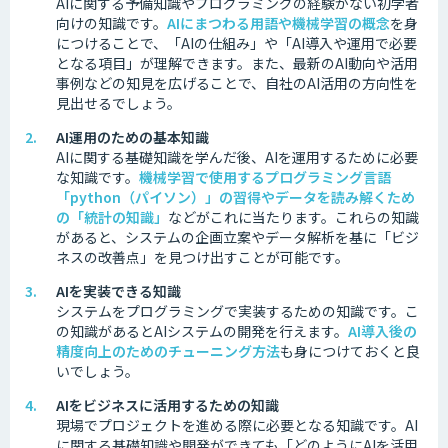
AIに関する予備知識やプログラミングの経験がない初学者
向けの知識です。
AIにまつわる用語や機械学習の概念
を身
につけることで、「AIの仕組み」や「AI導入や運用で必要
となる項目」が理解できます。また、最新のAI動向や活用
事例などの知見を広げることで、自社のAI活用の方向性を
見出せるでしょう。
AI運用のための基本知識
AIに関する基礎知識を学んだ後、AIを運用するために必要
な知識です。
機械学習で使用するプログラミング言語
「python（パイソン）」の習得やデータを読み解くため
の「統計の知識」
などがこれに当たります。これらの知識
があると、システムの企画立案やデータ解析を基に「ビジ
ネスの改善点」を見つけ出すことが可能です。
AIを実装できる知識
システムをプログラミングで実装するための知識です。
こ
の知識があるとAIシステムの開発を行えます。
AI導入後の
精度向上のためのチューニング方法
も身につけておくと良
いでしょう。
AIをビジネスに活用するための知識
現場でプロジェクトを進める際に必要となる知識です。
AI
に関する基礎知識や開発ができても「どのようにAIを活用