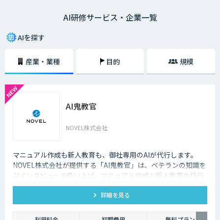
トができない、AIの活用アイデアが出ないなどの課題を解決することで、
AI研修サービス・企業一覧
AIプロジェクトを推進するチームを作ることができるでしょう。
AIを探す
産業・業種
目的
規模
AI鬼教官
NOVEL株式会社
マニュアル作成も新人教育も、御社専用のAIが代行します。
NOVEL株式会社が提供する「AI鬼教官」は、ベテランの知識を
AIインタビューで吸い上げ、マニュアル作成と新人教育を代行
するAI教育係です。24時間・出典つきで新人の質問に答えま
詳細を見る
す。
利用料金
初期費用
無料プラン