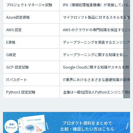
プロジェクトマネージャ試験
IPA（情報処理推進機構）が実施している
Azure認定資格
マイクロソフト製品に対するスキルを認定す
AWS 認定
AWS のクラウドの専門知識を検証するこ
E資格
ディープラーニングを実装するエンジニアの
G検定
ディープラーニングに関する知識を有し、
GCP 認定試験
Google Cloudに関する知識やスキ
ITパスポート
IT業界におけるさまざまな基礎知識の習得
Python3 認定試験
主催は一般社団法人Pythonエンジニア
プロダクト資料をまとめて
比較・確認したい方はこちら