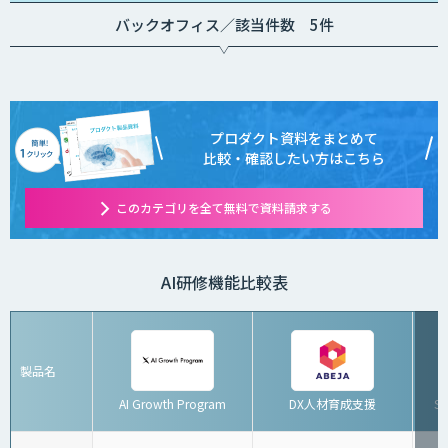
バックオフィス／該当件数 5件
プロダクト資料をまとめて
比較・確認したい方はこちら
このカテゴリを全て無料で資料請求する
AI研修機能比較表
製品名
AI Growth Program
DX人材育成支援
S