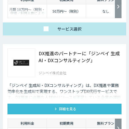
月額 10万円〜（税別・
50万円〜（税別）
なし
規模／利用人数により
個別見積）
サービス
選択
DX推進のパートナーに「ジンベイ 生成
AI・DXコンサルティング」
ジンベイ株式会社
「ジンベイ 生成AI・DXコンサルティング」は、DX推進や業務
効率化を生成AIで実現する、ワンストップDX代行サービスで
す。DX推進に必要な人材やリソースが不足している企業の課題
を解決し、業務課題の特定からソリューションの導入・運用ま
詳細を見る
で一括でサポートします。
利用料金
初期費用
無料プラン