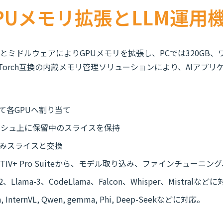
PUメモリ拡張とLLM運用
PTIVCacheとミドルウェアによりGPUメモリを拡張し、PCでは32
yTorch互換の内蔵メモリ管理ソリューションにより、AIアプ
て各GPUへ割り当て
キャッシュ上に保留中のスライスを保持
済みスライスと交換
DAPTIV+ Pro Suiteから、モデル取り込み、ファインチュー
-2、Llama-3、CodeLlama、Falcon、Whisper、Mistralなど
ma, InternVL, Qwen, gemma, Phi, Deep-Seekなどに対応。