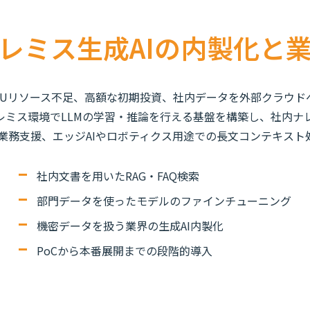
レミス生成AIの内製化と
GPUリソース不足、高額な初期投資、社内データを外部クラウ
オンプレミス環境でLLMの学習・推論を行える基盤を構築し、社内
業務支援、エッジAIやロボティクス用途での長文コンテキスト
社内文書を用いたRAG・FAQ検索
部門データを使ったモデルのファインチューニング
機密データを扱う業界の生成AI内製化
PoCから本番展開までの段階的導入