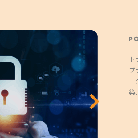
トライアル
プランで
ータ整備
築、運用