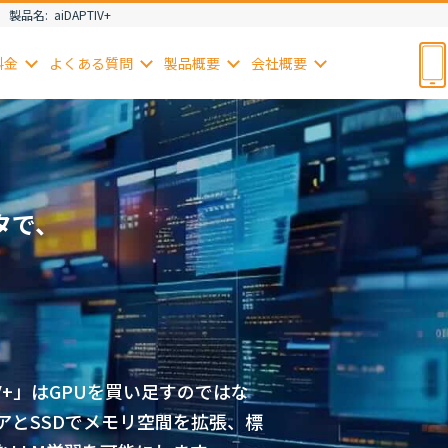
製品名:
aiDAPTIV+
料金
よくある
質問
製品
概要
会社
概要
タで、
PTIV+」はGPUを買い足すのではな
アとSSDでメモリ空間を拡張、標