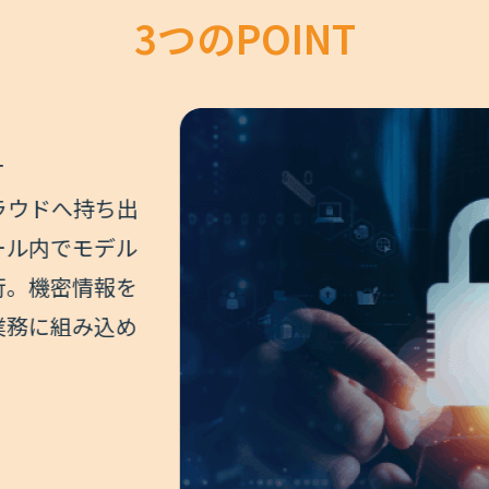
3つのPOINT
へ持ち出
でモデル
密情報を
組み込め