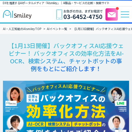
DXを推進するAIポータルメディア「AIsmiley」｜ AI製品・サービスの比較・検索サイト
AI・人工知能のAIsmiley TOP
AIイベント一覧
【1月13日開催】バックオフィスAI応援ウ
【1月13日開催】バックオフィスAI応援ウェ
ビナー！ バックオフィスの効率化方法をAI-
OCR、検索システム、チャットボットの事
例をもとにご紹介します！