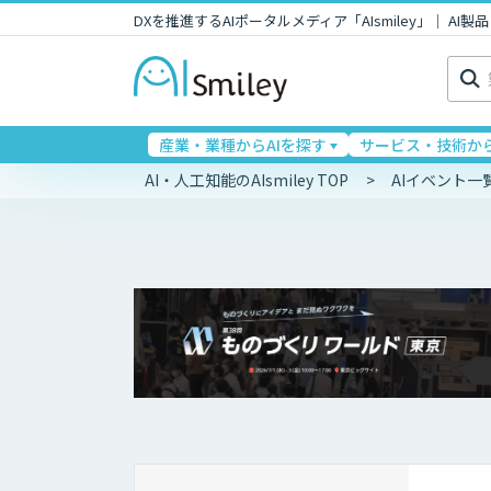
DXを推進するAIポータルメディア「AIsmiley」｜ A
検
索:
産業・業種からAIを探す
サービス・技術から
AI・人工知能のAIsmiley TOP
AIイベント一