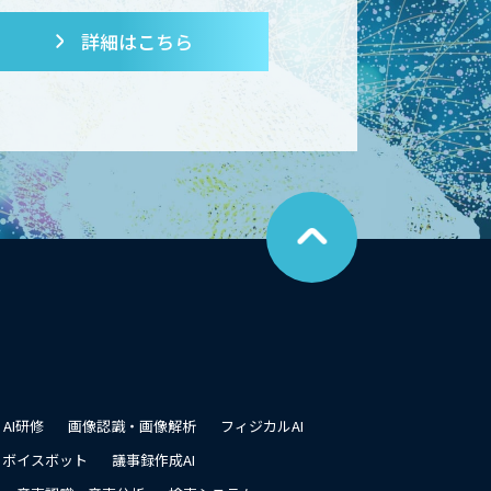
詳細はこちら
こ
の
ペ
ー
ジ
の
先
頭
に
戻
る
AI研修
画像認識・画像解析
フィジカルAI
ボイスボット
議事録作成AI