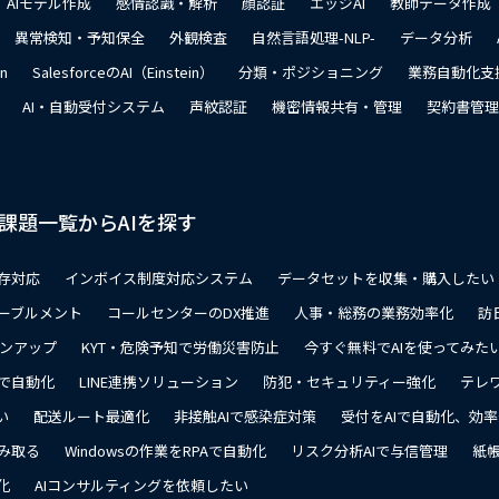
AIモデル作成
感情認識・解析
顔認証
エッジAI
教師データ作成
異常検知・予知保全
外観検査
自然言語処理-NLP-
データ分析
on
SalesforceのAI（Einstein）
分類・ポジショニング
業務自動化支
AI・自動受付システム
声紋認証
機密情報共有・管理
契約書管理
課題一覧からAIを探す
存対応
インボイス制度対応システム
データセットを収集・購入したい
ーブルメント
コールセンターのDX推進
人事・総務の業務効率化
訪
ョンアップ
KYT・危険予知で労働災害防止
今すぐ無料でAIを使ってみた
で自動化
LINE連携ソリューション
防犯・セキュリティー強化
テレ
い
配送ルート最適化
非接触AIで感染症対策
受付をAIで自動化、効
み取る
Windowsの作業をRPAで自動化
リスク分析AIで与信管理
紙帳
化
AIコンサルティングを依頼したい