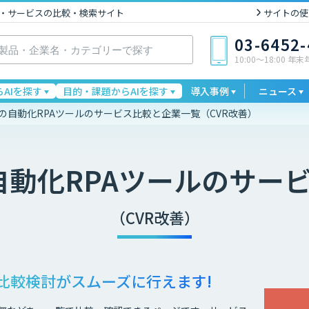
I製品・サービスの比較・検索サイト
サイトの使
03-6452
10:00〜18:00 年
AIを探す
目的・課題からAIを探す
導入事例
ニュース
作業の自動化RPAツールのサービス比較と企業一覧（CVR改善）
の自動化RPAツール
のサー
（CVR改善）
比較検討が
スムーズに行えます!