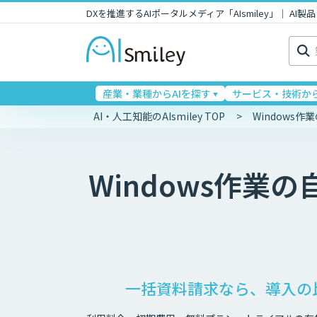
DXを推進するAIポータルメディア「AIsmiley」｜ A
検
索:
産業・業種からAIを探す
サービス・技術から
AI・人工知能のAIsmiley TOP
Windows
Windows作業
一括資料請求なら、導入の