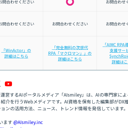
お問合わせください
お問合わせ
お問合わせください
お問合わせください
お問合わせ
「AIMC RP
「完全無料の次世代
「WinActor」の
支援サ
RPA「マクロマン」」の
詳細はこちら
SynchRo
詳細はこちら
詳細はこ
営するAIポータルメディア「AIsmiley」は、AIの専門家に
紹介を行うWebメディアです。AI資格を保有した編集部がDX
ションの活用方法、ニュース、トレンド情報を発信しています。
ています
@AIsmiley.inc