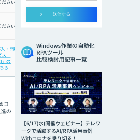
ください
ください
Windows作業の自動化
A導入・開発
RPAツール
ービス
比較検討用記事一覧
id」の
ちら
よるコ
推進の
【6/17(水)開催ウェビナー】テレワ
ークで活躍するAI/RPA活用事例
Withコロナを乗り切る！