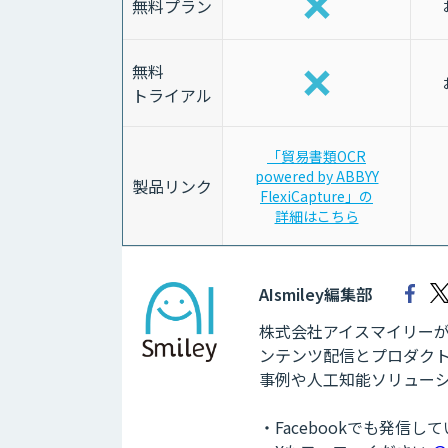
無料プラン
無料
トライアル
「貿易書類OCR
powered by ABBYY
製品リンク
FlexiCapture」の
詳細はこちら
AIsmiley編集部
株式会社アイスマイリーが運
ンテンツ配信とプロダクト
事例や人工知能ソリュー
・Facebookでも発信し