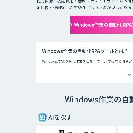
利用料金・初期費用・無料プラン・トライアルの有
を比較・検討後、希望条件に合うものが見つかりま
Windows作業の自動化R
Windows作業の自動化RPAツールとは？
Windowsの繰り返し作業を自動化ツールするならRPA
マウスのクリックやキーボードの入力といった日常的に
ながら組み合わせるだけで、業務効率を改善することが出来
し、録画保存したフローをいつでも繰り返し再生するこ
作する様子を記録して、それをあとから再生するだけで
る手作業を人手を介さずに実現し、より価値の高い仕事
Windows作業の
AIを探す