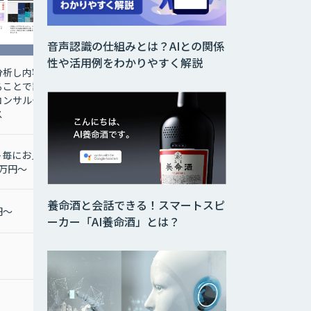
音声認識の仕組みとは？AIとの関係
性や活用例をわかりやすく解説
分析し内容
ることで課
コンサルテ
ス
ト毎にお見
0万円～
養命酒と会話できる！スマートスピ
円～
ーカー「AI養命酒」とは？