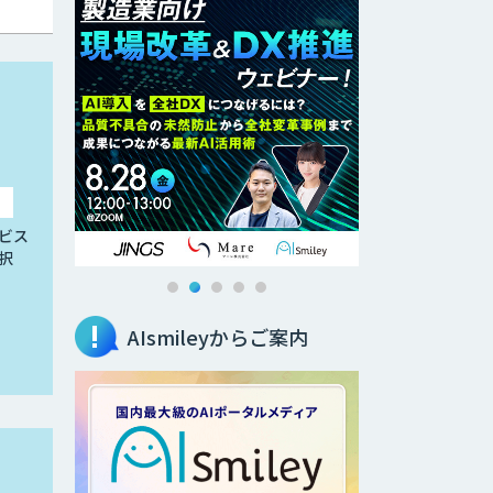
ビス
択
AIsmileyからご案内