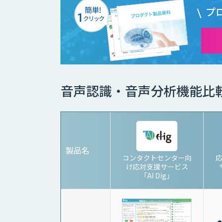
プ
音声認識・音声分析機能比
製品名
コンタクトセンター向
け応対支援サービス
「AI Dig」