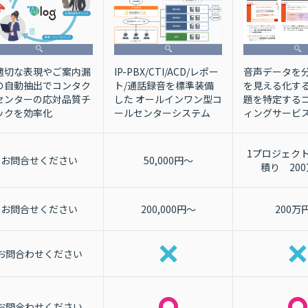
音声データを
IP-PBX/CTI/ACD/レポー
適切な表現やご案内漏
を見える化す
ト/通話録音を標準装備
の自動抽出でコンタク
題を特定する
した オールインワン型コ
センターの応対品質チ
ィングサービ
ールセンターシステム
ックを効率化
1プロジェク
お問合せください
50,000円～
積り 20
お問合せください
200,000円～
200万
お問合わせください
お問合わせください