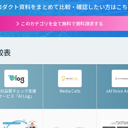
ロダクト資料をまとめて
比較・確認したい方はこち
このカテゴリを全て無料で資料請求する
較表
応対品質チェック支援
Media Calls
sAI Voice A
サービス「AI Log」