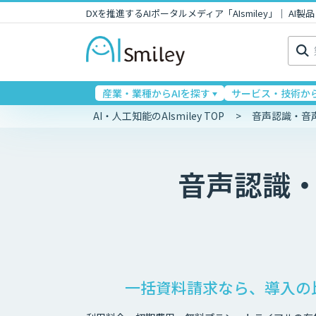
DXを推進するAIポータルメディア「AIsmiley」｜ A
検
索:
産業・業種からAIを探す
サービス・技術から
AI・人工知能のAIsmiley TOP
音声認識・音
音声認識
一括資料請求なら、導入の