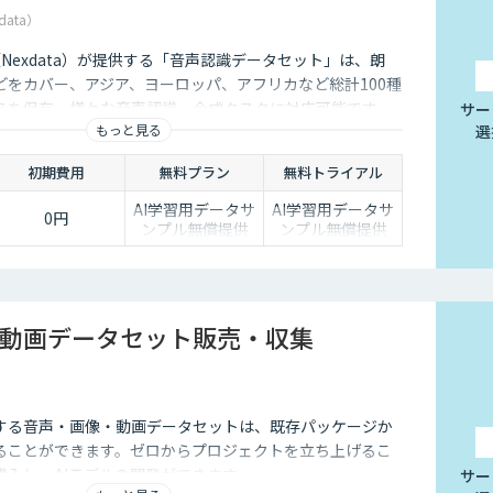
data）
社（Nexdata）が提供する「音声認識データセット」は、朗
どをカバー、アジア、ヨーロッパ、アフリカなど総計100種
スを保有、様々な音声認識・合成タスクに対応可能です。
サー
もっと見る
選
初期費用
無料プラン
無料トライアル
AI学習用データサ
AI学習用データサ
0円
ンプル無償提供
ンプル無償提供
動画データセット販売・収集
する音声・画像・動画データセットは、既存パッケージか
ることができます。ゼロからプロジェクトを立ち上げるこ
購入し、AIモデルの開発ができます。
サー