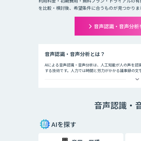
利用料金・初期費用・無料プラン・トライアルの有
を比較・検討後、希望条件に合うものが見つかりま
音声認識・音声分析
音声認識・音声分析とは？
AIによる音声認識・音声分析は、人工知能が人の声を認
する技術です。人力では時間と労力がかかる議事録の文字
す。
会議ではAIによる音声認識で議事録を自動的に作成し、
述方法、コールセンターではお客様との通話記録を自動
音声認識・
AIを探す