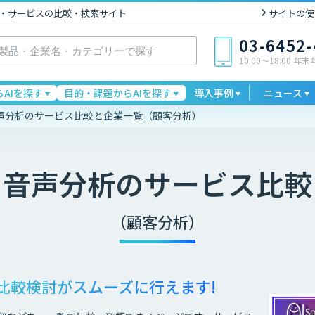
I製品・サービスの比較・検索サイト
サイトの使
03-6452
10:00〜18:00 年
AIを探す
目的・課題からAIを探す
導入事例
ニュース
声分析のサービス比較と企業一覧（顧客分析）
・音声分析
のサービス比較
（顧客分析）
比較検討が
スムーズに行えます!