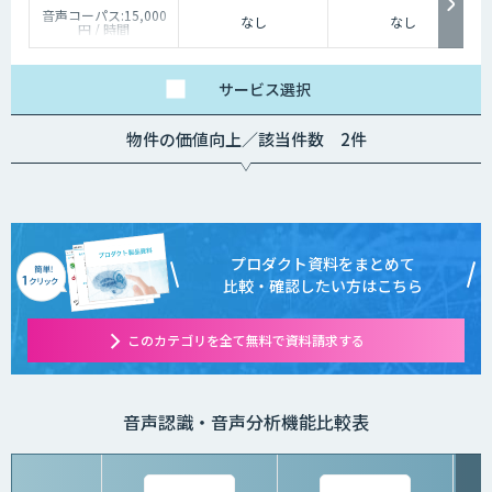
音声コーパス:15,000
なし
なし
円 / 時間
人物写真画像収集:300
円 / 画像
サービス
選択
物件の価値向上／該当件数 2件
プロダクト資料をまとめて
比較・確認したい方はこちら
このカテゴリを全て無料で資料請求する
音声認識・音声分析機能比較表