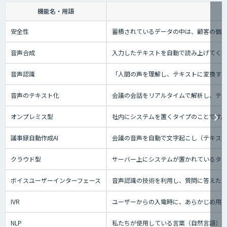
機能名・用語
安全性
蓄積されているデータの中は、顧客の個人
音声合成
入力したテキストを自動で読み上げてく
音声認識
「人間の声を理解し、テキストに変換する技
音声のテキスト化
会議の会話をリアルタイムで解析し、テ
オンプレミス型
社内にシステムを置くタイプのことです
議事録自動作成AI
会議の音声を自動で文字起こし（テキスト
クラウド型
サーバー上にシステムが置かれているタイプ
ボイスユーザーインターフェース
音声認識の技術を利用し、質問に答えたり、テ
IVR
ユーザーからの入電時に、あらかじめ用
NLP
私たちが使用している言葉（自然言語）