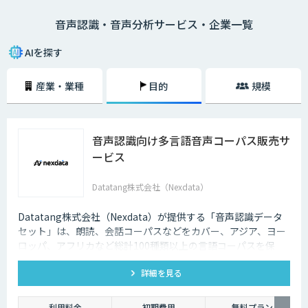
ーの内容、市役所では日本在住の方に書類の記述方法、コールセンターで
音声認識・音声分析サービス・企業一覧
はお客様との通話記録を自動的にテキスト化するなど様々な場面で活用で
きます。
AIを探す
産業・業種
目的
規模
音声認識向け多言語音声コーパス販売サ
ービス
Datatang株式会社（Nexdata）
Datatang株式会社（Nexdata）が提供する「音声認識データ
セット」は、朗読、会話コーパスなどをカバー、アジア、ヨー
ロッパ、アフリカなど総計100種類以上の言語コーパスを保
有、様々な音声認識・合成タスクに対応可能です。
詳細を見る
利用料金
初期費用
無料プラン