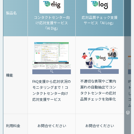
製品名
コンタクトセンター向
応対品質チェック支援
け応対支援サービス
サービス「AI Log」
「AI Dig」
機能
不適切な表現やご案内
FAQ支援から応対状況の
IP
漏れの自動抽出でコン
モニタリングまで！コ
ト
タクトセンターの応対
ンタクトセンター向け
し
品質チェックを効率化
応対支援サービス
コ
ム
利用料金
お問合せください
お問合せください