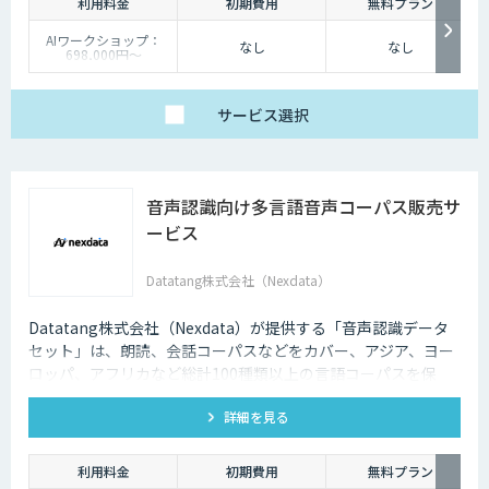
利用料金
初期費用
無料プラン
AIワークショップ：
なし
なし
698,000円〜
PoC開発：4,800,000
円〜
受託開発：都度ご相談
サービス
選択
音声認識向け多言語音声コーパス販売サ
ービス
Datatang株式会社（Nexdata）
Datatang株式会社（Nexdata）が提供する「音声認識データ
セット」は、朗読、会話コーパスなどをカバー、アジア、ヨー
ロッパ、アフリカなど総計100種類以上の言語コーパスを保
有、様々な音声認識・合成タスクに対応可能です。
詳細を見る
利用料金
初期費用
無料プラン