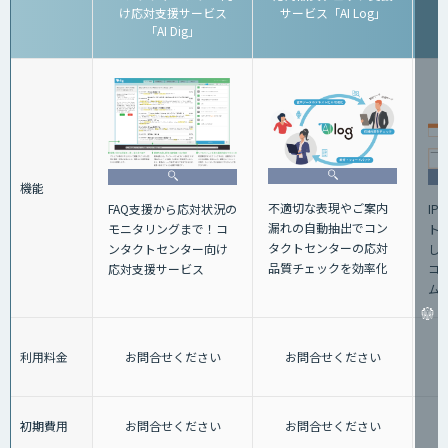
け応対支援サービス
サービス「AI Log」
「AI Dig」
機能
不適切な表現やご案内
FAQ支援から応対状況の
IP
漏れの自動抽出でコン
モニタリングまで！コ
ト
タクトセンターの応対
ンタクトセンター向け
し
品質チェックを効率化
応対支援サービス
コ
ム
利用料金
お問合せください
お問合せください
初期費用
お問合せください
お問合せください