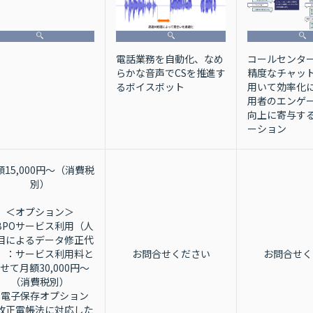
電話業務を自動化、なめ
コールセンタ
らかな音声でCSを推進す
精度なチャッ
るボイスボット
用いて効率化
用者のエンゲ
向上に寄与する
ーション
額15,000円～（消費税
別）
＜オプション＞
BPOサービス利用（人
目によるデータ修正代
）：サービス利用料と
お問合せください
お問合せく
せて月額30,000円～
（消費税別）
・電子保存オプション
改正電帳法に対応した