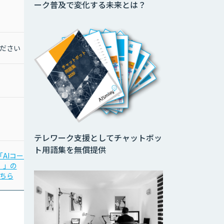
ーク普及で変化する未来とは？
ださい
お問合せください
お問合わせください
お問合わせください
テレワーク支援としてチャットボッ
ト用語集を無償提供
a「AIコール
「PKSHA AI Helpdesk
」」の
for MS Teams」の
ちら
詳細はこちら