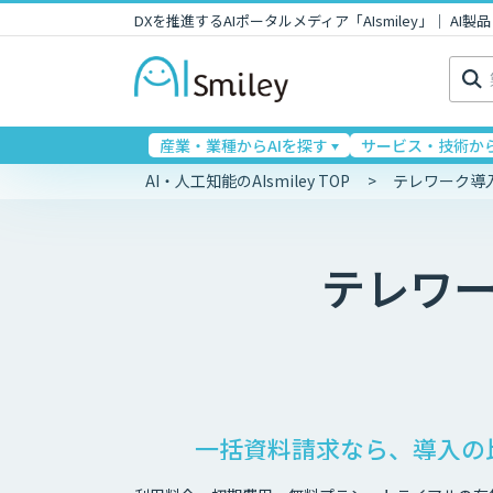
DXを推進するAIポータルメディア「AIsmiley」｜ A
検
索:
産業・業種からAIを探す
サービス・技術から
AI・人工知能のAIsmiley TOP
テレワーク導
テレワ
一括資料請求なら、導入の