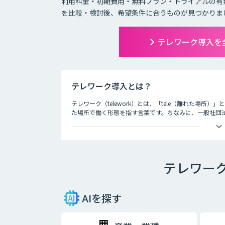
利用料金・初期費用・無料プラン・トライアルの有
を比較・検討後、希望条件に合うものが見つかりま
テレワーク導入を
テレワーク導入とは？
テレワーク（telework）とは、「tele（離れた場所
た場所で働く形態を指す言葉です。ちなみに、一般社団
3つの種類が存在するとされています。それが、以下の3
・在宅勤務
自宅にいながら、パソコンとインターネット、電話、フ
テレワー
・モバイルワーク
顧客先や、電車やタクシーなどの移動中に、パソコンや
・サテライトオフィス勤務
AIを探す
勤務先とは異なるオフィススペースで、パソコンなどを
も増加しており、有効活用されるケースも増えてきてい
スを構えたり、地方に本社を構える企業が都心部にサテ