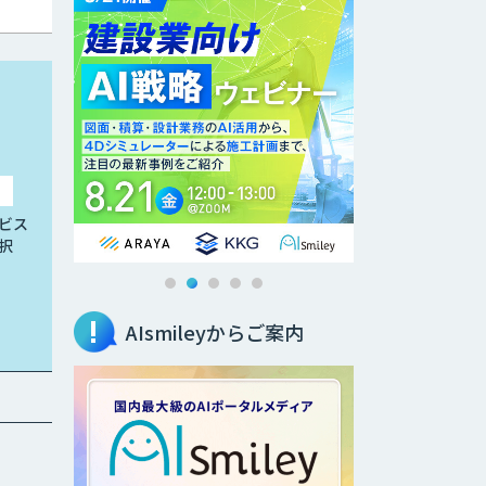
ビス
択
AIsmileyからご案内