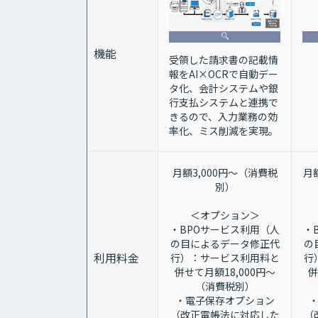
機能
受領した請求書の記載情
報をAI×OCRで自動デー
タ化、会計システムや銀
行支払システムと連携で
きるので、入力業務の効
率化、ミス削減を実現。
月額3,000円～（消費税
月
別）
＜オプション＞
・BPOサービス利用（人
・
の目によるデータ修正代
の
利用料金
行）：サービス利用料と
行
併せて月額18,000円～
併
（消費税別）
・電子保存オプション
（改正電帳法に対応した
（