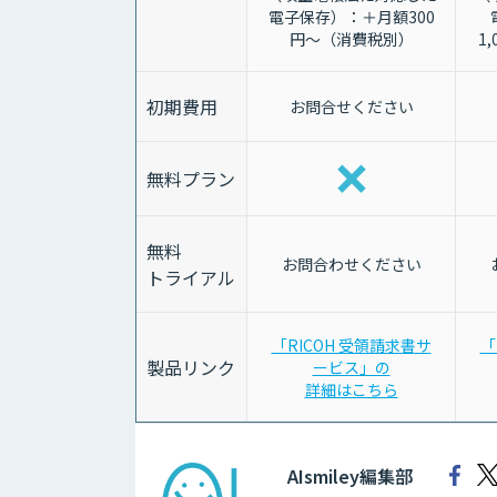
電子保存）：＋月額300
円～（消費税別）
1
初期費用
お問合せください
無料プラン
無料
お問合わせください
トライアル
「RICOH 受領請求書サ
「
製品リンク
ービス」の
詳細はこちら
AIsmiley編集部