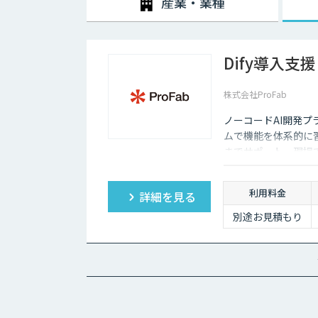
産業・業種
2020年3月中旬ごろから、新型コロナウィルスの影響
それ以前からテレワークを導入する企業は少しずつ増加
Dify導入支援
それは、パソコンやスマホといった通信機器のスペックが
ワーク環境が整備され始め、低価格でネットワークを利
株式会社ProFab
しかし、テレワークを導入した場合には、社内コミュニ
態管理も難しくなってしまうため、テレワークに不安を
ノーコードAI開発プ
ただ、最近ではテレワークを導入する上で役に立つAIツ
ムで機能を体系的に
デメリットをある程度解消していくことも可能になりま
までサポート。現場
す。
利用料金
詳細を見る
別途お見積もり