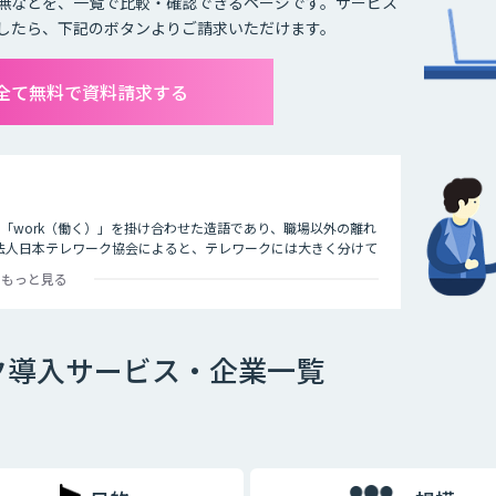
無などを、一覧で比較・確認できるページです。サービス
したら、下記のボタンよりご請求いただけます。
全て無料で資料請求する
）」と「work（働く）」を掛け合わせた造語であり、職場以外の離れ
法人日本テレワーク協会によると、テレワークには大きく分けて
つです。
もっと見る
ァックスなどで会社と連絡を取る働き方のことを指します。
ク導入サービス・企業一覧
タブレットで作業をする働き方のことを指します。
用いて作業をする働き方のことです。最近ではレンタルオフィス
ます。また、都心部に本社を置く企業が郊外にサテライトオフィ
ライトオフィスを構えたりするケースも多くなっています。