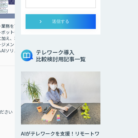
FAQ自動生成機能とAI対
ー業務を高
話エンジンを搭載した、
トボットを
Teamsで実現する次世
に加え、利
代AIヘルプデスクサービ
ージメント
ス
AIソリュ
テレワーク導入
比較検討用記事一覧
ださい
お問合せください
AIがテレワークを支援！リモートワ