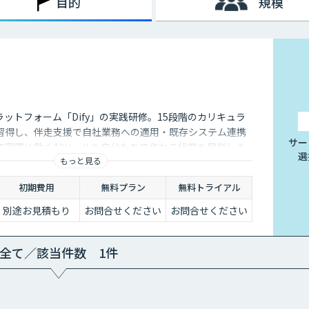
目的
規模
によってテレワークを導入する企業が一気に増加しましたが、実は
している状況でした。
向上しているからです。また、Wi-Fiなどのデータ通信ネット
用できるようになったことも要因のひとつといえるでしょう。
ケーションが難しくなってしまうのも事実です。それに加え、業
感じてしまう企業も少なくないでしょう。
ラットフォーム「Dify」の実践研修。15段階のカリキュラ
ールも増えてきており、それらを有効活用すれば、テレワークの
習得し、伴走支援で自社業務への適用・既存システム連携
サー
す。
で実際に動くAIツールを自分たちで作れる状態を目指しま
選
もっと見る
初期費用
無料プラン
無料トライアル
別途お見積もり
お問合せください
お問合せください
全て／該当件数 1件