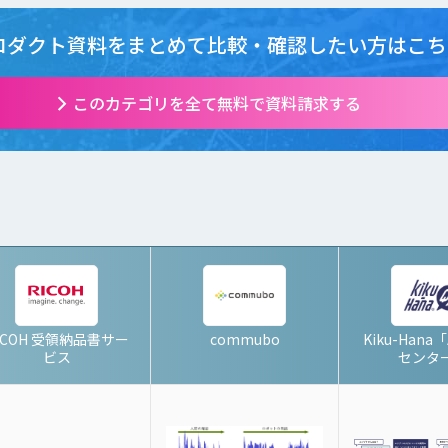
ロダクト資料をまとめて
比較・確認したい方はこち
このカテゴリを全て無料で資料請求する
ICOH 受領納品書サー
commubo
Kiku-Hana
ビス
センタ