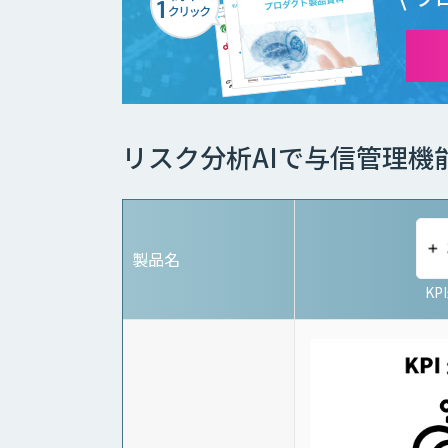
リスク分析AIで与信管理機
製品名
KP