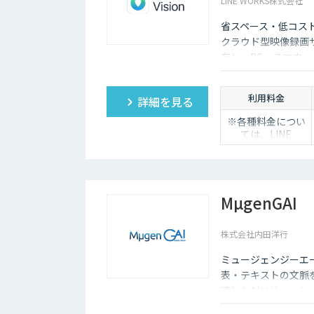
LINE WORKS株式会社
省スペース・低コス
クラウド型映像録画
存し、PC・スマホ
低コストで導入でき
利用料金
詳細を見る
※各種料金につい
ては、LINE
WORKS Visionの
販売店までお問合
せください。
MµgenGAI
株式会社内田洋行
ミュージェンジーエー
表・テキストの文脈
適したAIソリュー
ます。