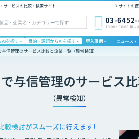
I製品・サービスの比較・検索サイト
サイトの使
03-6452
10:00〜18:00 年
AIを探す
目的・課題からAIを探す
導入事例
ニュース
Iで与信管理のサービス比較と企業一覧（異常検知）
Iで与信管理
のサービス比
（異常検知）
比較検討が
スムーズに行えます!