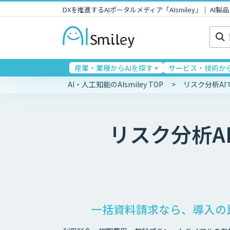
DXを推進するAIポータルメディア「AIsmiley」｜ A
検
索:
産業・業種からAIを探す
サービス・技術から
AI・人工知能のAIsmiley TOP
リスク分析A
リスク分析A
一括資料請求なら、導入の