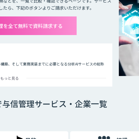
無などを、一覧で比較・確認できるページです。サービス
したら、下記のボタンよりご請求いただけます。
管理を全て無料で資料請求する
ル構築、そして業務実装までに必要となる分析AIサービスの総称
もっと見る
融業界では規制やルールの遵守と信頼性あるリスク判別・計量モ
のリスクファクターにフィットした独自性のあるAIモデルで信用リ
で与信管理サービス・企業一覧
では実際に利用するには不十分です。個々の判断理由を提示する
でいます。今後、与信審査など社会の重要な判断をAIが担うため
トボックス化」が重要です。