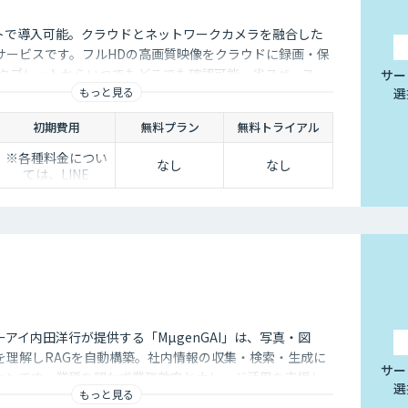
トで導入可能。クラウドとネットワークカメラを融合した
サービスです。フルHDの高画質映像をクラウドに録画・保
・タブレットからいつでもどこでも確認可能。省スペース・
サー
もっと見る
選
、安定した品質と柔軟な運用性を兼ね備えています。
初期費用
無料プラン
無料トライアル
※各種料金につい
なし
なし
ては、LINE
WORKS Visionの
販売店までお問合
せください。
アイ内田洋行が提供する「MµgenGAI」は、写真・図
を理解しRAGを自動構築。社内情報の収集・検索・生成に
サー
ションです。業種を問わず業務効率とナレッジ活用を支援し
選
もっと見る