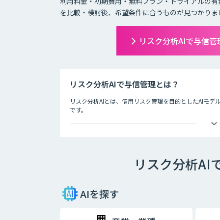
利用料金・初期費用・無料プラン・トライアルの有
を比較・検討後、希望条件に合うものが見つかりま
リスク分析AIで与信
リスク分析AIで与信管理とは？
リスク分析AIとは、信用リスク管理を目的としたAIモデ
です。
ディープラーニングなど新しいAI技術が登場する今、金
デルの活用に期待が寄せられています。
Fintech時代の信用リスク管理を実現するため、自社
スク管理を行う態勢が求められています。
リスク分析AI
リスク分析は、データに基づいて自動的に判断するだけ
「説明可能なAI」と呼ばれる新しいAI技術の研究が進ん
には、AIシステムの透明性と信頼性の担保する「ホワイ
AIを探す