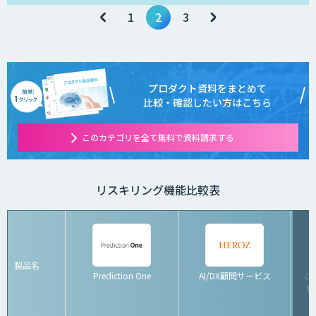
1
2
3
プロダクト資料をまとめて
比較・確認したい方はこちら
このカテゴリを全て無料で資料請求する
リスキリング機能比較表
製品名
Prediction One
AI/DX顧問サービス
こ
育