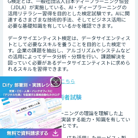
G検定とは、一般社団法人日本ディープラーニング協会
（JDLA）が実施している、AI・ディープラーニングの
活⽤リテラシー習得を目的とした検定試験です。AIに関
連するさまざまな技術的⼿法、そしてビジネス活⽤に
必要な基礎知識を有しているかを確認できます。
データサイエンティスト検定は、データサイエンティス
トとして必要なスキルを養うことを目的とした検定で
す。企業の課題を抽出し、アルゴリズムやシステムなど
の活用によってデータ分析・分類を行い、課題解決を
図っていく必要があるデータサイエンティストに求めら
れるスキルを習得できます。
G検定について詳しくはこちら
×
E資格・基本情報技術者試験
E資格とは、ディープラーニングの理論を理解した上
で、適切な手法によって実装する能力・知識を有してい
るかを認定する資格のことです。
基本情報技術者試験とは、ITを活用したサービス・製