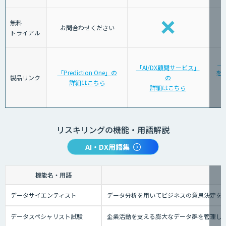
無料
お問合わせください
トライアル
「
「AI/DX顧問サービス」
「Prediction One」の
を育
製品リンク
の
詳細はこちら
詳細はこちら
リスキリングの機能・用語解説
AI・DX用語集
機能名・用語
データサイエンティスト
データ分析を用いてビジネスの意思決定を
データスペシャリスト試験
企業活動を支える膨大なデータ群を管理し