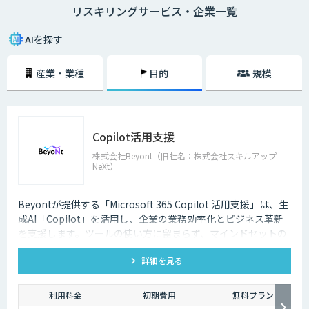
リスキリングサービス・企業一覧
発を示す概念として提唱したことから、注目されるようになりました。
リスキリングが必要な理由は、デジタル技術によって「新しい職業が誕生
AIを探す
する（今の職業が衰退する）」「業務のやり方が大きく変わる」という課
題に対応するためです。
産業・業種
目的
規模
DXを推進するということは事業戦略が変わることですので、必然的に上
の課題は発生します。そのため、DXとリスキリングはセットで実施しなけ
れば、笛吹けど踊らずの状態になってしまうでしょう。
Copilot活用支援
すでに日本企業の一部は、全社員にDX基礎教育を実施、文系社員を対象
にAI研修を実施などの施策を実施しています。リスキリングによって、デ
株式会社Beyont（旧社名：株式会社スキルアップ
ジタル技術の力を使いながら価値を創造するスキルやマインドが再開発さ
NeXt）
れます。
デジタルリテラシー協議会のプロジェクト「Di-Lite」では、「デジタルを
Beyontが提供する「Microsoft 365 Copilot 活用支援」は、生
使う人材」の全員が持つべきスキルを提案しています。こちらは「ITパス
成AI「Copilot」を活用し、企業の業務効率化とビジネス革新
ポート試験」「G 検定」「データサイエンティスト検定（DS検定）」の取
を支援します。ツールの使い方に留まらず、マインドセットの
得を推奨するなど、かなり具体的な内容になっています。スキル開発、再
育成、企画設計、活用、実装までを一気通貫でサポートしま
教育の施策を検討する際に役立てられるでしょう。
詳細を見る
す。
利用料金
初期費用
無料プラン