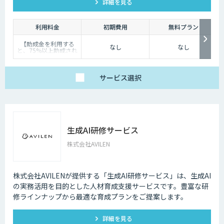
詳細を見る
利用料金
初期費用
無料プラン
【助成金を利用する
なし
なし
と、75%以上助成され
ます！】
定価は396,000円（税
込）ですが、厚生労働
省の人材開発支援助成
サービス
選択
金「事業展開等リスキ
リング支援コース」を
利用すると、 実質負担
額おひとり様87,480円
（税込）で受講が可能
です。※中小企業の場
合
生成AI研修サービス
株式会社AVILEN
株式会社AVILENが提供する「生成AI研修サービス」は、生成AI
の実務活用を目的とした人材育成支援サービスです。豊富な研
修ラインナップから最適な育成プランをご提案します。
詳細を見る