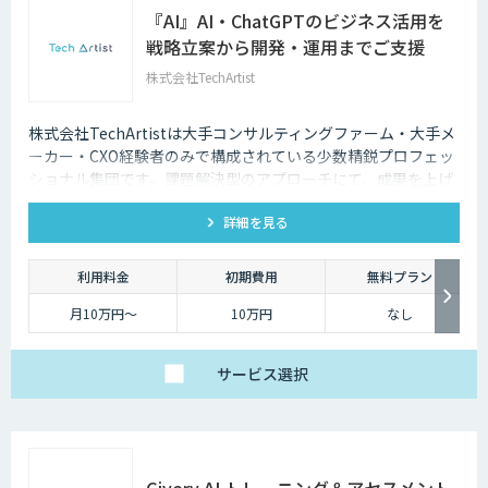
『AI』AI・ChatGPTのビジネス活用を
戦略立案から開発・運用までご支援
株式会社TechArtist
株式会社TechArtistは大手コンサルティングファーム・大手メ
ーカー・CXO経験者のみで構成されている少数精鋭プロフェッ
ショナル集団です。課題解決型のアプローチにて、成果を上げ
るソリューションを『高速』『高品質』『低予算』でご提供可
詳細を見る
能です。
利用料金
初期費用
無料プラン
月10万円〜
10万円
なし
サービス
選択
Givery AI トレーニング＆アセスメント