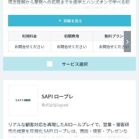
概念理解から業務への応用までを座学とハンズオンで学べる総
合的な研修プログラムです。大手から中堅企業まで、あらゆる
業界・業種の企業様にご利用いただけます。
詳細を見る
利用料金
初期費用
無料プラン
お問合せください
お問合せください
お問合せください
サービス
選択
SAPI ロープレ
株式会社Sapeet
リアルな顧客対応を再現したAIロールプレイで、営業・接客研
修の成果を可視化 SAPI ロープレは、商談・接客・プレゼンな
どのシナリオに対応したAIロールプレイング型の人材育成SaaS