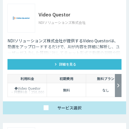
Video Questor
NDIソリューションズ株式会社
NDIソリューションズ株式会社が提供するVideo Questorは、
動画をアップロードするだけで、AIが内容を詳細に解析し、ユ
ーザーが入力した質問に対してチャット形式で動画の説明や回
答を行います。
詳細を見る
利用料金
初期費用
無料プラン
◆Video Questor
無料
なし
・月額料金：250,000
円～ ※追加料金なく
Questellaを利用できま
す。
◆Questella
サービス
選択
・月額料金：100,000
円～