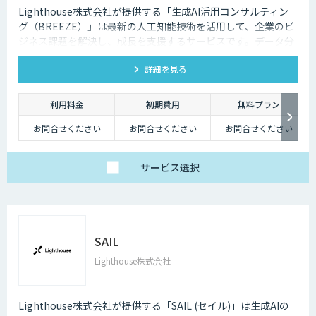
Lighthouse株式会社が提供する「生成AI活用コンサルティン
グ（BREEZE）」は最新の人工知能技術を活用して、企業のビ
ジネス課題を解決し、成長を支援するサービスです。データ分
析、業務自動化、予測分析、カスタマーエクスペリエンスの向
詳細を見る
上など、幅広いソリューションを提供します。貴社事業の実態
に合わせたAI活用戦略を構築し、競争力を高めます。
利用料金
初期費用
無料プラン
お問合せください
お問合せください
お問合せください
サービス
選択
SAIL
Lighthouse株式会社
Lighthouse株式会社が提供する「SAIL (セイル)」は生成AIの