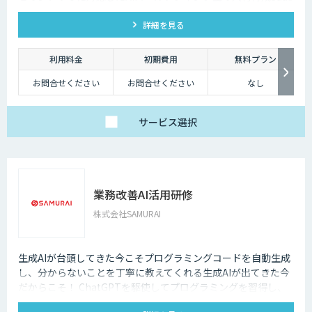
です。 AIアバターとの実践トレーニングと動画フィードバック
詳細を見る
により、新人・中途スタッフの早期戦力化と教育の属人化解消
を支援します。
利用料金
初期費用
無料プラン
お問合せください
お問合せください
なし
サービス
選択
業務改善AI活用研修
株式会社SAMURAI
生成AIが台頭してきた今こそプログラミングコードを自動生成
し、分からないことを丁寧に教えてくれる生成AIが出てきた今
だからこそ！ ChatGPTを駆使してプログラミングを習得し、
業務改善のケーススタディを学んでいく本質的な研修を是非！