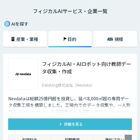
フィジカルAIサービス・企業一覧
AIを探す
産業・業種
目的
規模
フィジカルAI・AIロボット向け教師デー
タ収集・作成
Datatang株式会社（Nexdata）
Nexdataは総額25億円超を投資し、延べ8,000㎡超の専用デー
タ収集工場を構築しました。工場内でのデータ収集や、一人称
視点（Ego-centric）の実環境データ収集・アノテーションか
ら、環境認識・意思決定・動作制御に対応した既製データセッ
詳細を見る
トまで、フィジカルAI開発を加速させる包括的なデータソリュ
ーションを提供いたします。
利用料金
初期費用
無料プラン