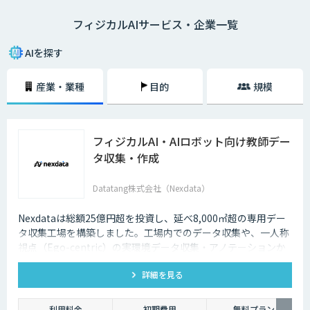
フィジカルAIサービス・企業一覧
AIを探す
産業・業種
目的
規模
フィジカルAI・AIロボット向け教師デー
タ収集・作成
Datatang株式会社（Nexdata）
Nexdataは総額25億円超を投資し、延べ8,000㎡超の専用デー
タ収集工場を構築しました。工場内でのデータ収集や、一人称
視点（Ego-centric）の実環境データ収集・アノテーションか
ら、環境認識・意思決定・動作制御に対応した既製データセッ
詳細を見る
トまで、フィジカルAI開発を加速させる包括的なデータソリュ
ーションを提供いたします。
利用料金
初期費用
無料プラン