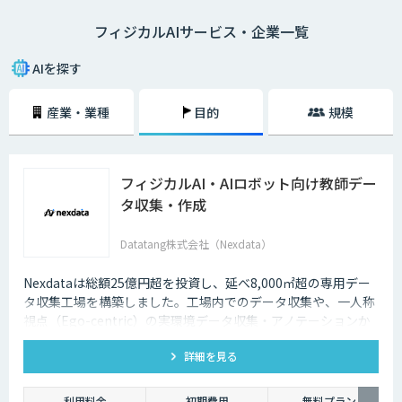
フィジカルAIサービス・企業一覧
AIを探す
産業・業種
目的
規模
フィジカルAI・AIロボット向け教師デー
タ収集・作成
Datatang株式会社（Nexdata）
Nexdataは総額25億円超を投資し、延べ8,000㎡超の専用デー
タ収集工場を構築しました。工場内でのデータ収集や、一人称
視点（Ego-centric）の実環境データ収集・アノテーションか
ら、環境認識・意思決定・動作制御に対応した既製データセッ
詳細を見る
トまで、フィジカルAI開発を加速させる包括的なデータソリュ
ーションを提供いたします。
利用料金
初期費用
無料プラン